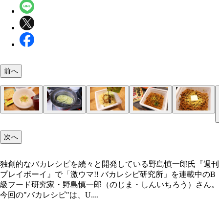
前へ
（１）かやく！ 日清焼そばU.F.O.の容器から麺、
（２）ゆでる！ 鍋にたっぷりのお湯を沸かし、つ
（３）仕上げ！ （１）と（２）を容器に戻し、ソ
（４）完成！「大勝軒U.F.O.」
（５）バタたま！ さらにガッツリと極太麺を堪能
ス、ふりかけを取り出し、底に残ったかやくをボウ
専用中華麺をゆでる。麺は2玉までがオススメ。ゆ
を加えて全体をよくかき混ぜたら、ふりかけとペパ
い場合は麺がアツアツのうちにバターを溶かし、さ
次へ
どに移して、熱湯に柔らかくなるまで浸す。麺はほ
ったらザルなどで湯切りし、さらに熱湯をかけると
をかければ完成。麺の量が多く味が薄くなってしま
ペパたまを大量投入するのがオススメ。このカスタ
カップ麺の替え玉で使おう
ぬめりを取ることができる
場合はペパたまの量を増やすとよい
通常のU.F.O.でも激ハマり！
独創的なバカレシピを続々と開発している野島慎一郎氏『週刊
プレイボーイ』で「激ウマ!! バカレシピ研究所」を連載中のB
独創的なバカレシピを続々と開発している野島慎一
級フード研究家・野島慎一郎（のじま・しんいちろう）さん。
今回の"バカレシピ"は、U....