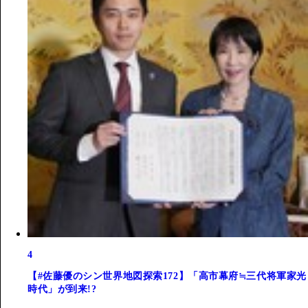
4
【#佐藤優のシン世界地図探索172】「高市幕府≒三代将軍家光
時代」が到来!?