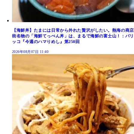
【海鮮丼】たまには日常から外れた贅沢がしたい。熱海の商店
街名物の「海鮮てっぺん丼」は、まるで海鮮の富士山！：パリ
ッコ『今週のハマりめし』第250回
2026年08月07日 11:40