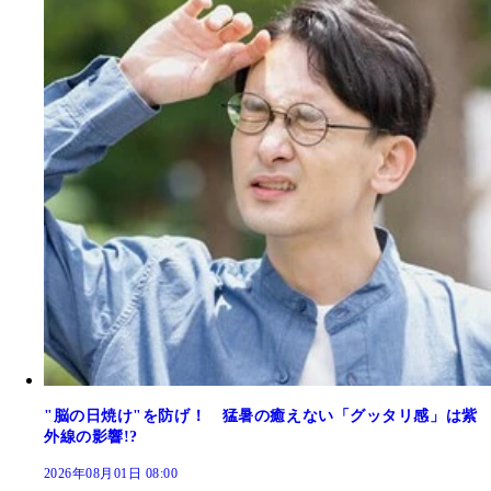
"脳の日焼け"を防げ！ 猛暑の癒えない「グッタリ感」は紫
外線の影響!?
2026年08月01日 08:00