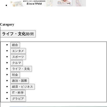
Category
ライフ・文化
開/閉
総合
エンタメ
スポーツ
クルマ
ライフ・文化
社会
政治・国際
経済・ビジネス
IT・科学
グラビア