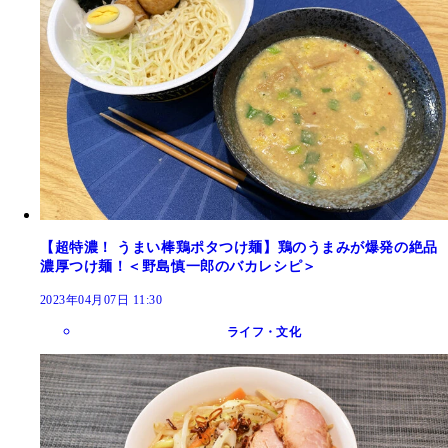
【超特濃！ うまい棒鶏ポタつけ麺】鶏のうまみが爆発の絶品
濃厚つけ麺！＜野島慎一郎のバカレシピ＞
2023年04月07日 11:30
ライフ・文化