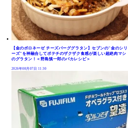
【金のボロネーゼ チーズバーググラタン】セブンの"金のシリ
ーズ"を神融合してポテチのザクザク食感が楽しい超絶肉マシ
のグラタン！＜野島慎一郎のバカレシピ＞
2026年08月07日 11:30