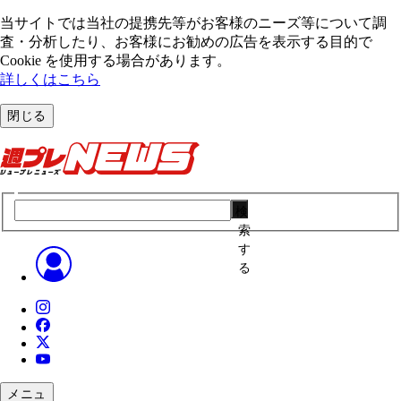
当サイトでは当社の提携先等がお客様のニーズ等について調
査・分析したり、お客様にお勧めの広告を表⽰する⽬的で
Cookie を使⽤する場合があります。
詳しくはこちら
閉じる
検
索
す
る
メニュ