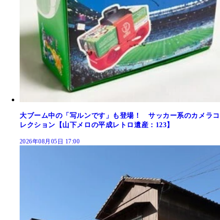
大ブーム中の「写ルンです」も登場！ サッカー系のカメラコ
レクション【山下メロの平成レトロ遺産：123】
2026年08月05日 17:00