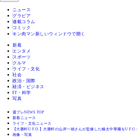
ニュース
グラビア
連載コラム
コミック
キン肉マン
新しいウィンドウで開く
新着
エンタメ
スポーツ
クルマ
ライフ・文化
社会
政治・国際
経済・ビジネス
IT・科学
写真
週プレNEWS TOP
新着ニュース
ライフ・文化ニュース
【大勝軒U.F.O.】大勝軒の山岸一雄さんが監修した極太中華麺をU.F.
画像・写真