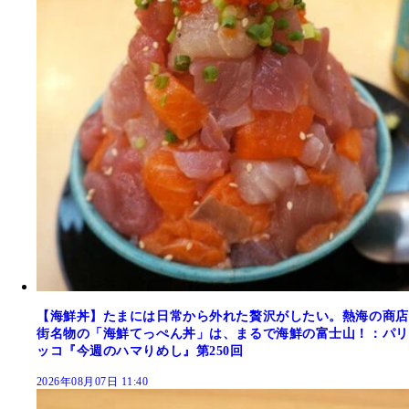
【海鮮丼】たまには日常から外れた贅沢がしたい。熱海の商店
街名物の「海鮮てっぺん丼」は、まるで海鮮の富士山！：パリ
ッコ『今週のハマりめし』第250回
2026年08月07日 11:40