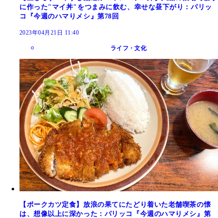
に作った"マイ丼"をつまみに飲む、幸せな昼下がり：パリッ
コ『今週のハマりメシ』第78回
2023年04月21日 11:40
ライフ・文化
【ポークカツ定食】放浪の果てにたどり着いた老舗喫茶の懐
は、想像以上に深かった：パリッコ『今週のハマりメシ』第