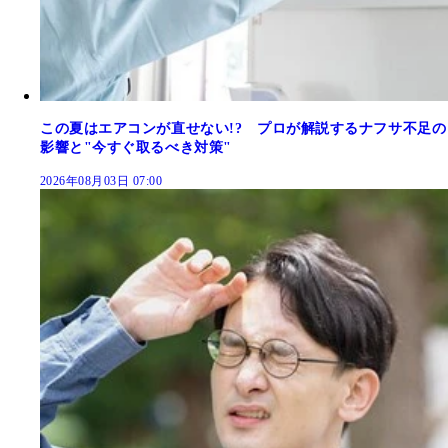
この夏はエアコンが直せない!? プロが解説するナフサ不足の
影響と"今すぐ取るべき対策"
2026年08月03日 07:00