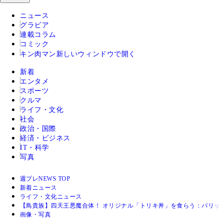
ニュース
グラビア
連載コラム
コミック
キン肉マン
新しいウィンドウで開く
新着
エンタメ
スポーツ
クルマ
ライフ・文化
社会
政治・国際
経済・ビジネス
IT・科学
写真
週プレNEWS TOP
新着ニュース
ライフ・文化ニュース
【鳥貴族】四天王悪魔合体！ オリジナル「トリキ丼」を食らう：パリッ
画像・写真