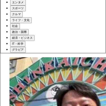
エンタメ
スポーツ
クルマ
ライフ・文化
社会
政治・国際
経済・ビジネス
IT・科学
グラビア