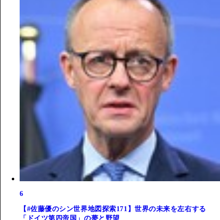
6
【#佐藤優のシン世界地図探索171】世界の未来を左右する
「ドイツ第四帝国」の夢と野望