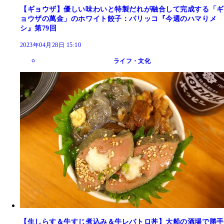
【ギョウザ】優しい味わいと特製だれが融合して完成する「ギ
ョウザの萬金」のホワイト餃子：パリッコ『今週のハマりメ
シ』第79回
2023年04月28日 15:10
ライフ・文化
【生しらす＆牛すじ煮込み＆牛レバトロ丼】大船の酒場で勝手