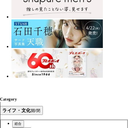
Category
ライフ・文化
開/閉
総合