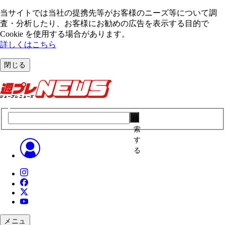
当サイトでは当社の提携先等がお客様のニーズ等について調
査・分析したり、お客様にお勧めの広告を表⽰する⽬的で
Cookie を使⽤する場合があります。
詳しくはこちら
閉じる
検
索
す
る
メニュ