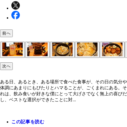
前へ
「メガ金麦」
「ふんわり山芋の鉄板焼」
「つくねチーズ焼き」
「もも貴族焼（たれ）」
「メガレモンサワー」
「とり釜飯」
なんだかもはや
泣けてくる
こうだ
「トリキ丼」
次へ
ある日、あるとき、ある場所で食べた食事が、その日の気分や
体調にあまりにもぴたりとハマることが、ごくまれにある。そ
れは、飲み食いが好きな僕にとって大げさでなく無上の喜びだ
し、ベストな選択ができたことに対...
この記事を読む