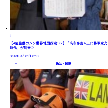
4
【#佐藤優のシン世界地図探索172】「高市幕府≒三代将軍家光
時代」が到来!?
2026年08月07日 07:00
政治・国際