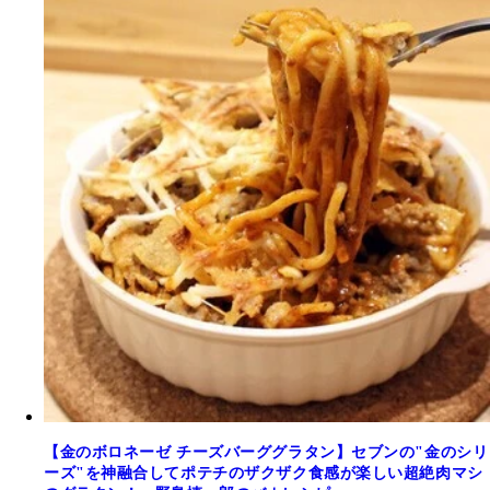
【金のボロネーゼ チーズバーググラタン】セブンの"金のシリ
ーズ"を神融合してポテチのザクザク食感が楽しい超絶肉マシ