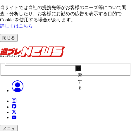
当サイトでは当社の提携先等がお客様のニーズ等について調
査・分析したり、お客様にお勧めの広告を表⽰する⽬的で
Cookie を使⽤する場合があります。
詳しくはこちら
閉じる
検
索
す
る
メニュ