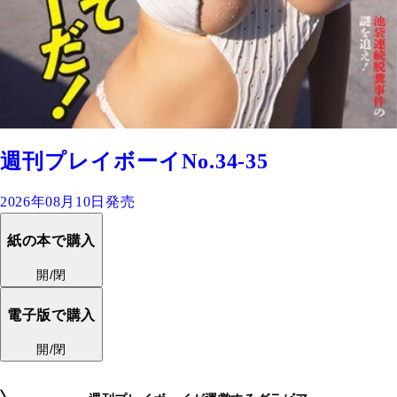
週刊プレイボーイNo.34-35
2026年08月10日発売
紙の本で購入
開/閉
電子版で購入
開/閉