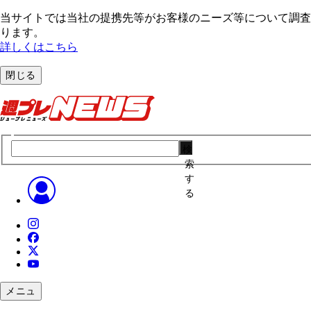
当サイトでは当社の提携先等がお客様のニーズ等について調査・
ります。
詳しくはこちら
閉じる
検
索
す
る
メニュ