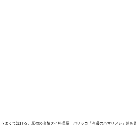
うまくて泣ける、原宿の老舗タイ料理屋：パリッコ『今週のハマりメシ』第87