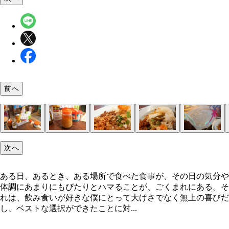
前へ
あの店、なんだか気になるぞ
「アガリコ食堂」
開放感のある
店内
結果はこう
バケツレモンサワー
なんかピカピカ光ってるし
あの、ひとりなんですけど……
「Eセット」（1300円）
3種類の
違う味が楽しめる
豊富な調味料
「オリジナルシーフードソース」が、クセになる味
青唐辛子の辛さが夏らしい
うまいうまい！
しかし、減らねー！
こんな感じになりました
次へ
ある日、あるとき、ある場所で食べた食事が、その日の気分や
体調にあまりにもぴたりとハマることが、ごくまれにある。そ
れは、飲み食いが好きな僕にとって大げさでなく無上の喜びだ
し、ベストな選択ができたことに対...