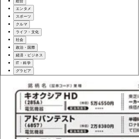
総合
エンタメ
スポーツ
クルマ
ライフ・文化
社会
政治・国際
経済・ビジネス
IT・科学
グラビア