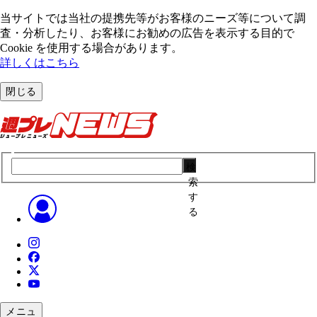
当サイトでは当社の提携先等がお客様のニーズ等について調
査・分析したり、お客様にお勧めの広告を表⽰する⽬的で
Cookie を使⽤する場合があります。
詳しくはこちら
閉じる
検
索
す
る
メニュ