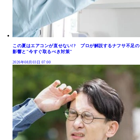
この夏はエアコンが直せない!? プロが解説するナフサ不足の
影響と"今すぐ取るべき対策"
2026年08月03日 07:00