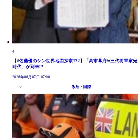
4
【#佐藤優のシン世界地図探索172】「高市幕府≒三代将軍家光
時代」が到来!?
2026年08月07日 07:00
政治・国際