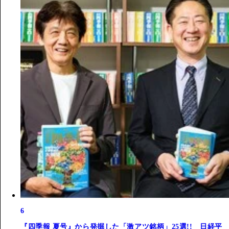
6
『四季報 夏号』から発掘した「激アツ銘柄」25選!! 日経平