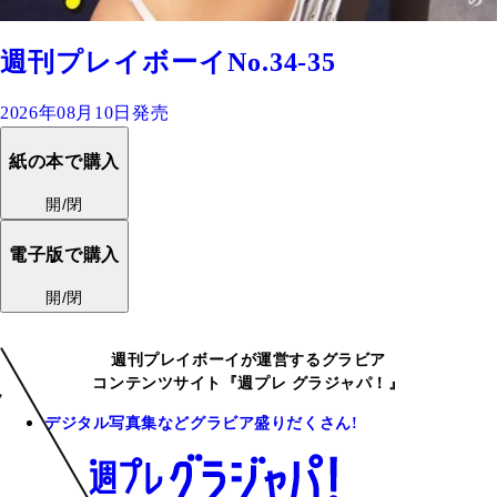
週刊プレイボーイNo.34-35
2026年08月10日発売
紙の本で購入
開/閉
電子版で購入
開/閉
週刊プレイボーイが運営するグラビア
コンテンツサイト『週プレ グラジャパ！』
デジタル写真集などグラビア盛りだくさん!