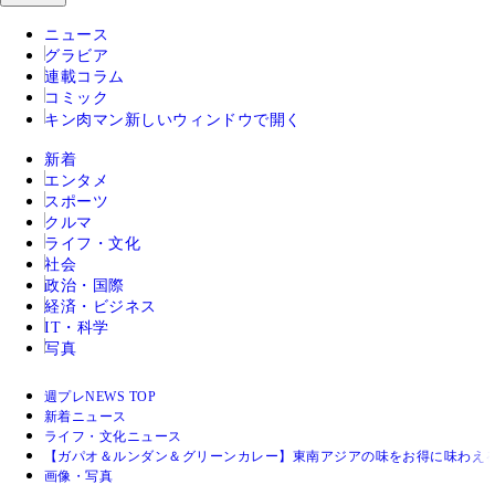
ニュース
グラビア
連載コラム
コミック
キン肉マン
新しいウィンドウで開く
新着
エンタメ
スポーツ
クルマ
ライフ・文化
社会
政治・国際
経済・ビジネス
IT・科学
写真
週プレNEWS TOP
新着ニュース
ライフ・文化ニュース
【ガパオ＆ルンダン＆グリーンカレー】東南アジアの味をお得に味わえる
画像・写真