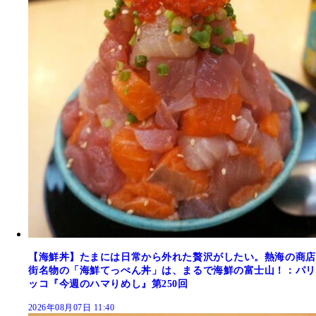
【海鮮丼】たまには日常から外れた贅沢がしたい。熱海の商店
街名物の「海鮮てっぺん丼」は、まるで海鮮の富士山！：パリ
ッコ『今週のハマりめし』第250回
2026年08月07日 11:40