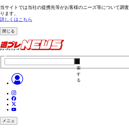
当サイトでは当社の提携先等がお客様のニーズ等について調査・
ります。
詳しくはこちら
閉じる
検
索
す
る
メニュ