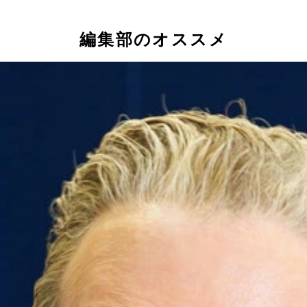
編集部のオススメ
は大混雑しトラブルが起こるため、長谷部健渋谷区長が「ハロ
語大賞2023」を決定！
代表のラーズ・ヌートバー選手がヒットを打ったときなどにす
とにかく明るい安村氏が英国のオーディション番組で「安心し
光客が押しかけ、自然環境や地元住民の生活を脅かしてしまう