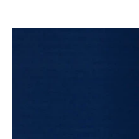
【渋谷には来ないでください】毎年ハロウィン時期
水道橋博士（左）とデーブ・スペクターが「“裏”流行
水道橋博士
【ペッパーミル・ パフォーマンス】WBCで日本
【アイム・ウェアリング・ パンツ】お笑い芸人の
【オーバーツーリズム】観光地にキャパを超える観
水道橋博士とデーブ・スペクター