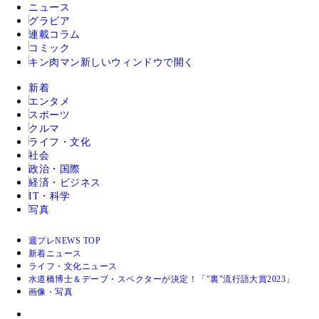
ニュース
グラビア
連載コラム
コミック
キン肉マン
新しいウィンドウで開く
新着
エンタメ
スポーツ
クルマ
ライフ・文化
社会
政治・国際
経済・ビジネス
IT・科学
写真
週プレNEWS TOP
新着ニュース
ライフ・文化ニュース
水道橋博士＆デーブ・スペクターが決定！「"裏"流行語大賞2023」
画像・写真