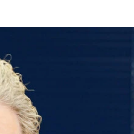
ウィン目的で渋谷に来ないでほしい」などと発言
るパフォーマンス。「身を粉にして働く」という意味がある
てください、穿いてますよ。」のネタを英語でやったときのセ
こと