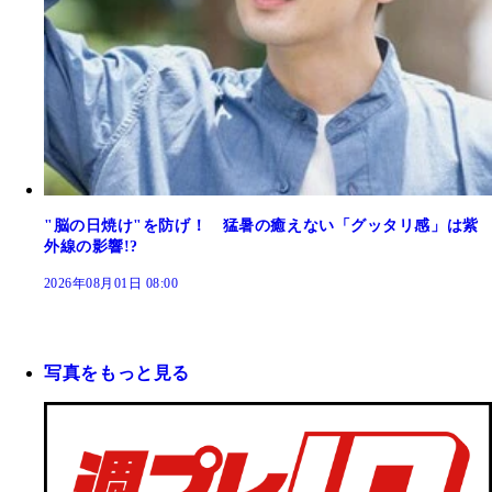
"脳の日焼け"を防げ！ 猛暑の癒えない「グッタリ感」は紫
外線の影響!?
2026年08月01日 08:00
写真をもっと見る