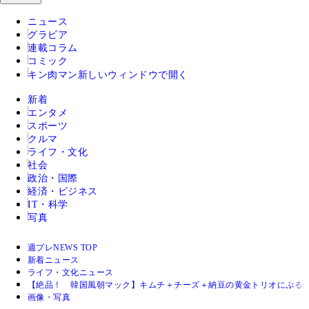
ニュース
グラビア
連載コラム
コミック
キン肉マン
新しいウィンドウで開く
新着
エンタメ
スポーツ
クルマ
ライフ・文化
社会
政治・国際
経済・ビジネス
IT・科学
写真
週プレNEWS TOP
新着ニュース
ライフ・文化ニュース
【絶品！ 韓国風朝マック】キムチ＋チーズ＋納豆の黄金トリオにぷる
画像・写真