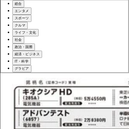
総合
エンタメ
スポーツ
クルマ
ライフ・文化
社会
政治・国際
経済・ビジネス
IT・科学
グラビア