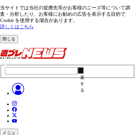
当サイトでは当社の提携先等がお客様のニーズ等について調
査・分析したり、お客様にお勧めの広告を表⽰する⽬的で
Cookie を使⽤する場合があります。
詳しくはこちら
閉じる
検
索
す
る
メニュ