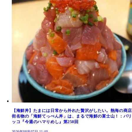
【海鮮丼】たまには日常から外れた贅沢がしたい。熱海の商店
街名物の「海鮮てっぺん丼」は、まるで海鮮の富士山！：パリ
ッコ『今週のハマりめし』第250回
2026年08月07日 11:40