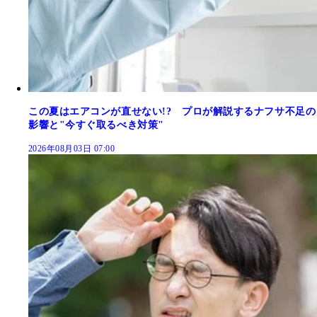
この夏はエアコンが直せない!? プロが解説するナフサ不足の
影響と"今すぐ取るべき対策"
2026年08月03日 07:00