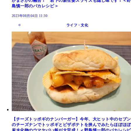
がまさかの融合！ 岩下の新生姜スライスも隠し味です！＜野
島慎一郎のバカレシピ＞
2023年08月04日 11:30
ライフ・文化
【チーズトッポギのナンバーガー】今年、大ヒット中のセブン
のチーズナンでトッポギとピザポテトを挟んでみたらほぼほぼ
炭水化物のウマヤバい飯が大完成！＜野島慎一郎のバカレシピ