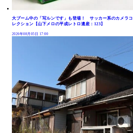
大ブーム中の「写ルンです」も登場！ サッカー系のカメラコ
レクション【山下メロの平成レトロ遺産：123】
2026年08月05日 17:00