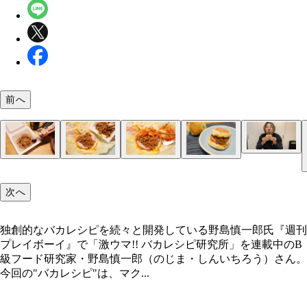
前へ
（５）激ウマ！ マフィンをのせたら紙で包み、納
こぼさないように気をつけながらかぶりつこう。韓
に仕立てた納豆とハードな食感のイングリッシュマ
（１）混ぜる！ 納豆に焼き肉のタレとコチュジャ
（２）のせる！ エッグマックマフィンを解体し、
（３）キムチ！ 納豆の上にキムチをのせる。量は
（４）完成！「絶品！ 韓国風朝マック」
ンとのコントラストが最高！
入れ、箸でよくかき混ぜる。辛さを強くしたい場合
（１）をベーコンの上にたっぷりとのせる。エッグ
みで調整してOK。たっぷりのせても激ウマだが、
次へ
チュジャンをたくさん入れよう。お好みで韓国のり
クマフィンをレンチンする際はチーズが溶けやすく
ンが湿ってしまうと味が落ちてしまう。水分は少な
ぎって交ぜても激ウマだ
が爆発する場合もあるので要注意
なるよう気をつけよう
独創的なバカレシピを続々と開発している野島慎一郎氏『週刊
プレイボーイ』で「激ウマ!! バカレシピ研究所」を連載中のB
独創的なバカレシピを続々と開発している野島慎一
級フード研究家・野島慎一郎（のじま・しんいちろう）さん。
今回の"バカレシピ"は、マク...