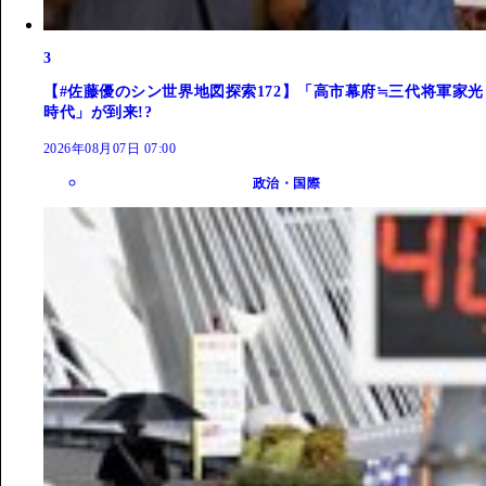
3
【#佐藤優のシン世界地図探索172】「高市幕府≒三代将軍家光
時代」が到来!?
2026年08月07日 07:00
政治・国際