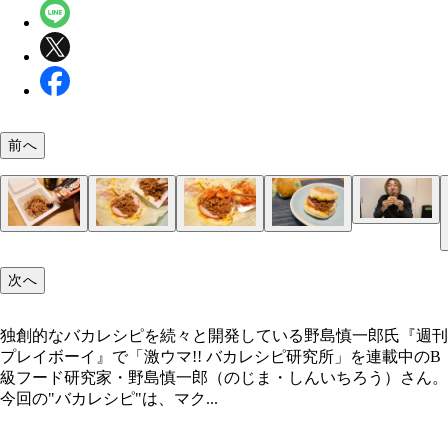
前へ
（５）激ウマ！ マフィンをのせたら紙で包み、納
こぼさないように気をつけながらかぶりつこう。韓
に仕立てた納豆とハードな食感のイングリッシュマ
（１）混ぜる！ 納豆に焼き肉のタレとコチュジャ
（２）のせる！ エッグマックマフィンを解体し、
（３）キムチ！ 納豆の上にキムチをのせる。量は
（４）完成！「絶品！ 韓国風朝マック」
ンとのコントラストが最高！
入れ、箸でよくかき混ぜる。辛さを強くしたい場合
（１）をベーコンの上にたっぷりとのせる。エッグ
みで調整してOK。たっぷりのせても激ウマだが、
次へ
チュジャンをたくさん入れよう。お好みで韓国のり
クマフィンをレンチンする際はチーズが溶けやすく
ンが湿ってしまうと味が落ちてしまう。水分は少な
ぎって交ぜても激ウマだ
が爆発する場合もあるので要注意
なるよう気をつけよう
独創的なバカレシピを続々と開発している野島慎一郎氏『週刊
プレイボーイ』で「激ウマ!! バカレシピ研究所」を連載中のB
独創的なバカレシピを続々と開発している野島慎一
級フード研究家・野島慎一郎（のじま・しんいちろう）さん。
今回の"バカレシピ"は、マク...