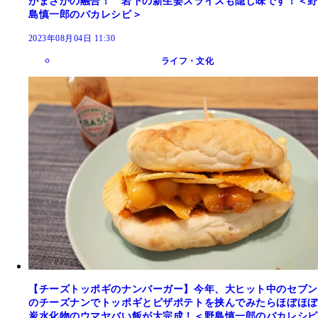
がまさかの融合！ 岩下の新生姜スライスも隠し味です！＜野
島慎一郎のバカレシピ＞
2023年08月04日 11:30
ライフ・文化
【チーズトッポギのナンバーガー】今年、大ヒット中のセブン
のチーズナンでトッポギとピザポテトを挟んでみたらほぼほぼ
炭水化物のウマヤバい飯が大完成！＜野島慎一郎のバカレシピ