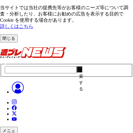
当サイトでは当社の提携先等がお客様のニーズ等について調
査・分析したり、お客様にお勧めの広告を表⽰する⽬的で
Cookie を使⽤する場合があります。
詳しくはこちら
閉じる
検
索
す
る
メニュ