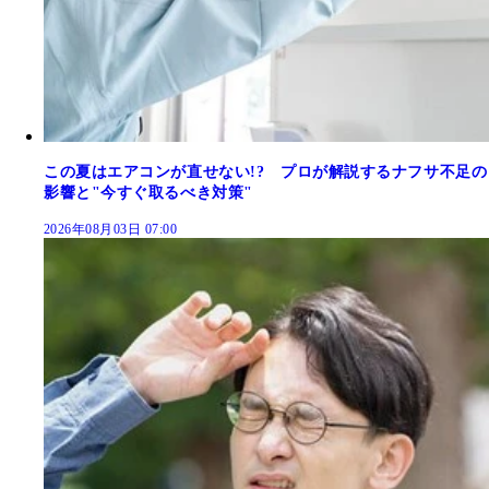
この夏はエアコンが直せない!? プロが解説するナフサ不足の
影響と"今すぐ取るべき対策"
2026年08月03日 07:00