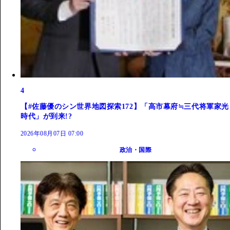
4
【#佐藤優のシン世界地図探索172】「高市幕府≒三代将軍家光
時代」が到来!?
2026年08月07日 07:00
政治・国際