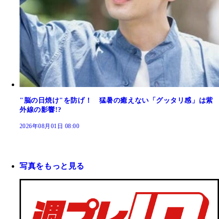
"脳の日焼け"を防げ！ 猛暑の癒えない「グッタリ感」は紫
外線の影響!?
2026年08月01日 08:00
写真をもっと見る