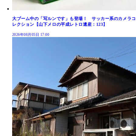
大ブーム中の「写ルンです」も登場！ サッカー系のカメラコ
レクション【山下メロの平成レトロ遺産：123】
2026年08月05日 17:00