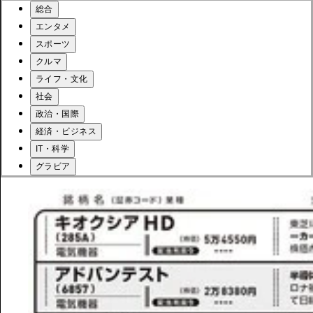
総合
エンタメ
スポーツ
クルマ
ライフ・文化
社会
政治・国際
経済・ビジネス
IT・科学
グラビア