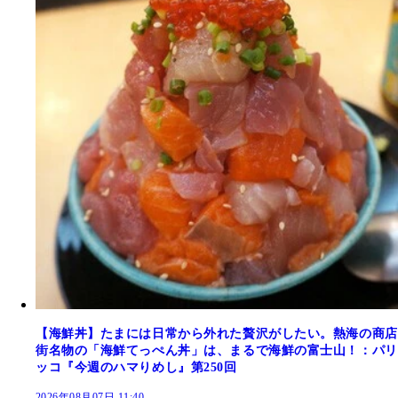
【海鮮丼】たまには日常から外れた贅沢がしたい。熱海の商店
街名物の「海鮮てっぺん丼」は、まるで海鮮の富士山！：パリ
ッコ『今週のハマりめし』第250回
2026年08月07日 11:40