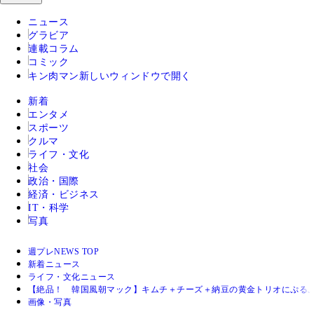
ニュース
グラビア
連載コラム
コミック
キン肉マン
新しいウィンドウで開く
新着
エンタメ
スポーツ
クルマ
ライフ・文化
社会
政治・国際
経済・ビジネス
IT・科学
写真
週プレNEWS TOP
新着ニュース
ライフ・文化ニュース
【絶品！ 韓国風朝マック】キムチ＋チーズ＋納豆の黄金トリオにぷる
画像・写真