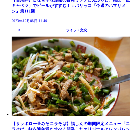
【台湾丼】旨味＆辛味爆発の台湾ミンチどんぶりと、絶品「皿
キャベツ」でビールがすすむ！：パリッコ『今週のハマりメ
シ』第111回
2023年12月08日 11:40
ライフ・文化
【サッポロ一番みそニラそば】福しんの期間限定メニュー「ニ
ラそば」欲を通年満たすべく開発したオリジナルアレンジレシ