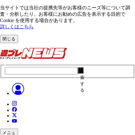
当サイトでは当社の提携先等がお客様のニーズ等について調
査・分析したり、お客様にお勧めの広告を表⽰する⽬的で
Cookie を使⽤する場合があります。
詳しくはこちら
閉じる
検
索
す
る
メニュ