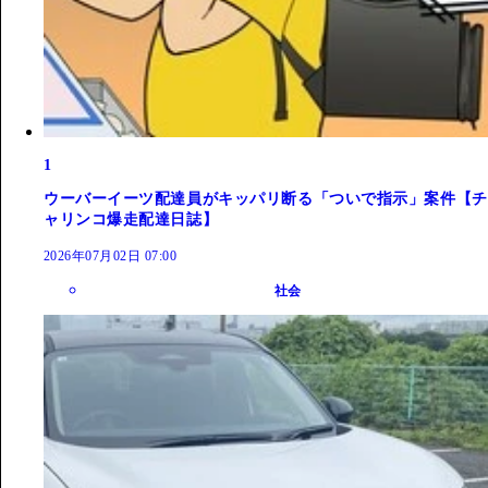
1
ウーバーイーツ配達員がキッパリ断る「ついで指示」案件【チ
ャリンコ爆走配達日誌】
2026年07月02日 07:00
社会