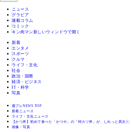
ニュース
グラビア
連載コラム
コミック
キン肉マン
新しいウィンドウで開く
新着
エンタメ
スポーツ
クルマ
ライフ・文化
社会
政治・国際
経済・ビジネス
IT・科学
写真
週プレNEWS TOP
新着ニュース
ライフ・文化ニュース
【かつ丼】初めて食べた「かつや」の「特カツ丼」が、しれっと異次元の
画像・写真