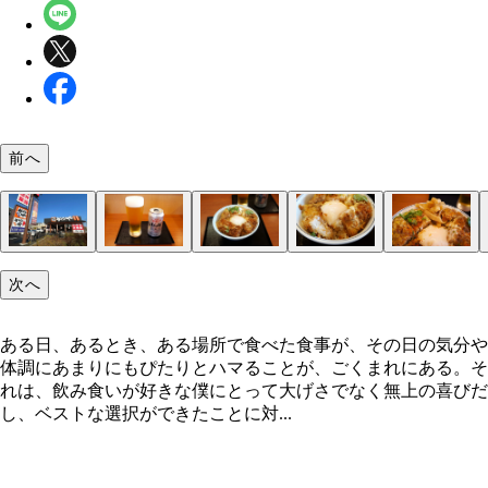
前へ
「かつや」
「缶ビール」（352円）
「特カツ丼」
いただきます！
卓上の漬けものを添えて
そして温玉タイムへ
次へ
ある日、あるとき、ある場所で食べた食事が、その日の気分や
体調にあまりにもぴたりとハマることが、ごくまれにある。そ
れは、飲み食いが好きな僕にとって大げさでなく無上の喜びだ
し、ベストな選択ができたことに対...