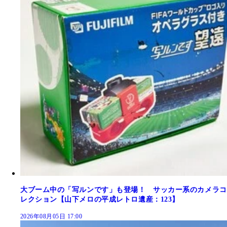
大ブーム中の「写ルンです」も登場！ サッカー系のカメラコ
レクション【山下メロの平成レトロ遺産：123】
2026年08月05日 17:00