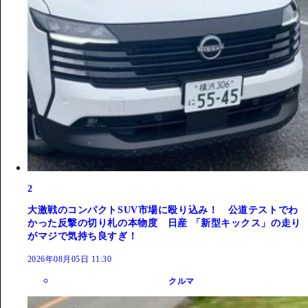
2
大激戦のコンパクトSUV市場に殴り込み！ 公道テストでわ
かった反撃の切り札の本物度 日産 「新型キックス」の走り
がマジで気持ち良すぎ！
2026年08月05日 11:30
クルマ