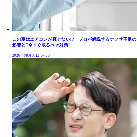
この夏はエアコンが直せない!? プロが解説するナフサ不足の
影響と"今すぐ取るべき対策"
2026年08月03日 07:00