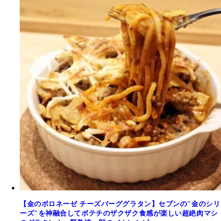
【金のボロネーゼ チーズバーググラタン】セブンの"金のシリ
ーズ"を神融合してポテチのザクザク食感が楽しい超絶肉マシ