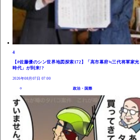
4
【#佐藤優のシン世界地図探索172】「高市幕府≒三代将軍家光
時代」が到来!?
2026年08月07日 07:00
政治・国際