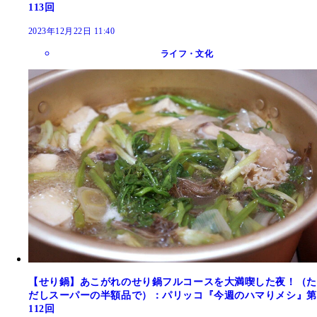
113回
2023年12月22日 11:40
ライフ・文化
【せり鍋】あこがれのせり鍋フルコースを大満喫した夜！（た
だしスーパーの半額品で）：パリッコ『今週のハマりメシ』第
112回