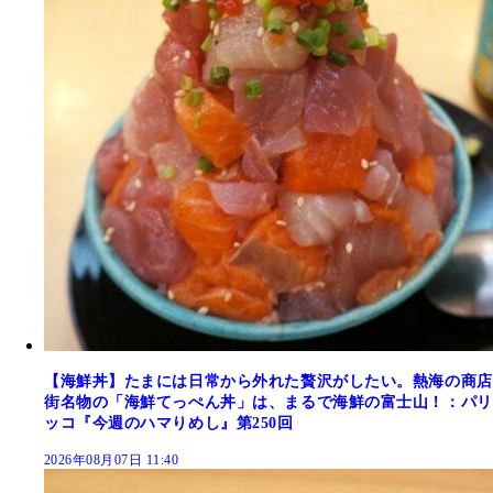
【海鮮丼】たまには日常から外れた贅沢がしたい。熱海の商店
街名物の「海鮮てっぺん丼」は、まるで海鮮の富士山！：パリ
ッコ『今週のハマりめし』第250回
2026年08月07日 11:40