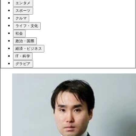
エンタメ
スポーツ
クルマ
ライフ・文化
社会
政治・国際
経済・ビジネス
IT・科学
グラビア