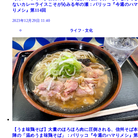
ないカレーライスこそが沁みる年の瀬：パリッコ『今週のハマ
りメシ』第114回
2023年12月29日 11:40
ライフ・文化
【うま味鶏そば】大量のほろほろ肉に圧倒される、信州そば本
陣の「温めうま味鶏そば」：パリッコ『今週のハマりメシ』第