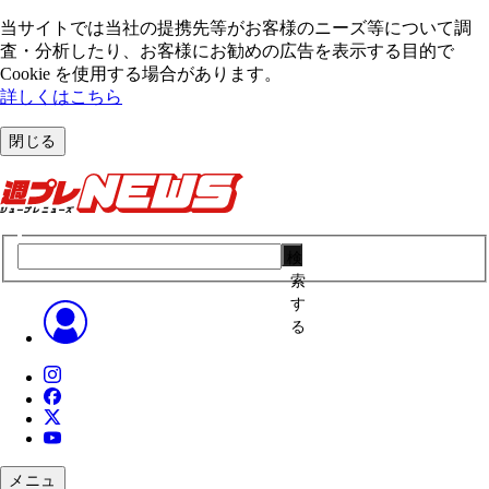
当サイトでは当社の提携先等がお客様のニーズ等について調
査・分析したり、お客様にお勧めの広告を表⽰する⽬的で
Cookie を使⽤する場合があります。
詳しくはこちら
閉じる
検
索
す
る
メニュ