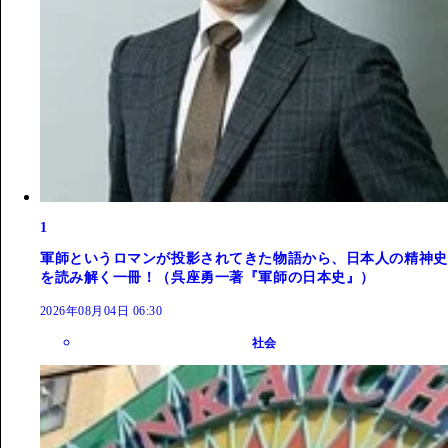
1
軍師というロマンが投影されてきた物語から、日本人の精神史
を読み解く一冊！（呉座勇一著『軍師の日本史』）
2026年08月04日 06:30
社会