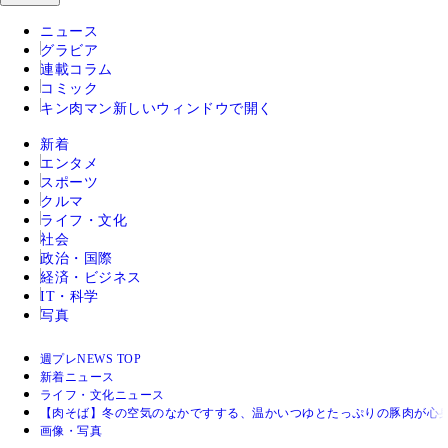
ニュース
グラビア
連載コラム
コミック
キン肉マン
新しいウィンドウで開く
新着
エンタメ
スポーツ
クルマ
ライフ・文化
社会
政治・国際
経済・ビジネス
IT・科学
写真
週プレNEWS TOP
新着ニュース
ライフ・文化ニュース
【肉そば】冬の空気のなかですする、温かいつゆとたっぷりの豚肉が心身
画像・写真