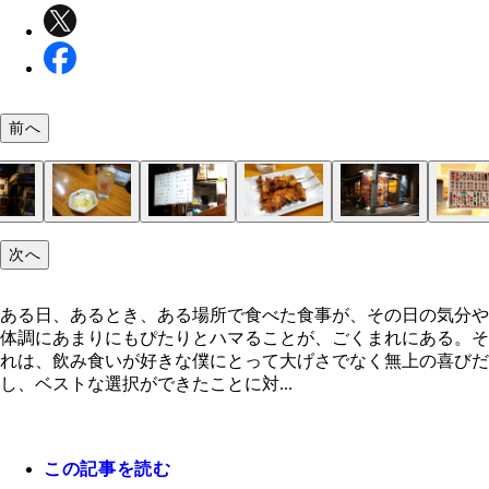
前へ
「鳥信」
店がまえ
「チューハイ」と「白菜漬」
ボードメニュー
「焼鳥 たれ」
「のじろう」
メニュー
「肉そば」「ごぼう天」
夜の江古田の街を眺めながら
だいぶ幸せ
食べごたえ満点すぎたごぼう天
ラー油プラスもいい！
次へ
ある日、あるとき、ある場所で食べた食事が、その日の気分や
体調にあまりにもぴたりとハマることが、ごくまれにある。そ
れは、飲み食いが好きな僕にとって大げさでなく無上の喜びだ
し、ベストな選択ができたことに対...
この記事を読む