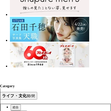
Category
ライフ・文化
開/閉
総合