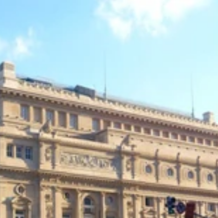
の前で夜遊び
」。60ヵ国以上から寄贈されたタイルの中には阪神タイガーズ
の画像
も少し苦い
ノ氷河（アルゼンチン）
やかに過ごしていた
アミーガ：女子）たち
ない