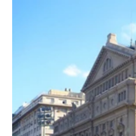
カイピリーニャ両手に観光名所「カリオカ水道橋」
昼間のラパ地区の様子
カーニバル期間中のラパ地区のカイピリーニャ露店
宿の窓から人々の盛り上がりを高みの見物
2000枚以上のタイルで飾られた「セラロンの階段
フライデーズホステルの一部屋
宿の共有キッチンでは旅人たちが自炊
宿スタッフと宿泊客が一丸となって夜遊び
強盗に遭う前の数少ないブエノスアイレスの街並み
日本人宿のドミトリールーム
日本人宿の共同キッチン
マテ茶カップとボンビージャ
「飲むサラダ」と言われるマテ茶は日本の緑茶より
南米で一番最初に異世界を感じた絶景はペリトモレ
日本人宿「上野山荘別館」では日本の旅人たちが穏
マテ茶のロンダに誘ってくれた宿泊客のアミーゴ（
強盗被害を思い出し恐怖と悔しさで泣く旅人
人生で初めてお目にかかる4段ベッド。なんと柵も
別の4段ベッドから撮ったもうひとつの4段ベッド