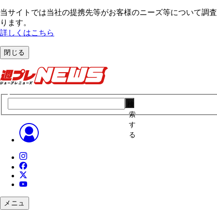
当サイトでは当社の提携先等がお客様のニーズ等について調査・
ります。
詳しくはこちら
閉じる
検
索
す
る
メニュ