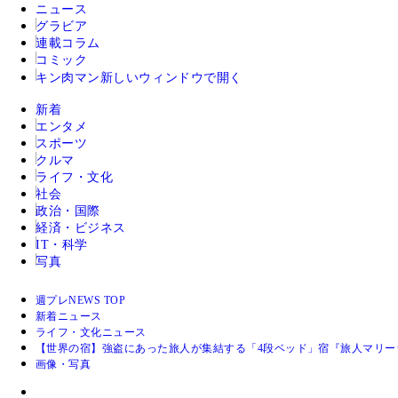
ニュース
グラビア
連載コラム
コミック
キン肉マン
新しいウィンドウで開く
新着
エンタメ
スポーツ
クルマ
ライフ・文化
社会
政治・国際
経済・ビジネス
IT・科学
写真
週プレNEWS TOP
新着ニュース
ライフ・文化ニュース
【世界の宿】強盗にあった旅人が集結する「4段ベッド」宿『旅人マリーシ
画像・写真