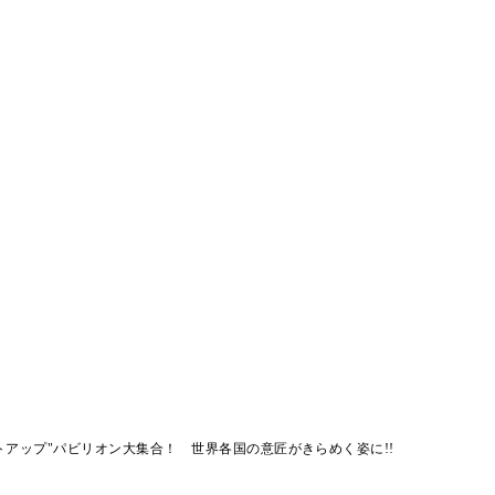
トアップ"パビリオン大集合！ 世界各国の意匠がきらめく姿に!!