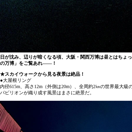
日が沈み、辺りが暗くなる頃、大阪・関西万博は昼とはちょっ
の万博」をご覧あれ――！
★スカイウォークから見る夜景は絶品！
●大屋根リング
内径615m、高さ12m（外側は20m）、全周約2㎞の世界
パビリオンが織り成す風景はまさに絶景だ。