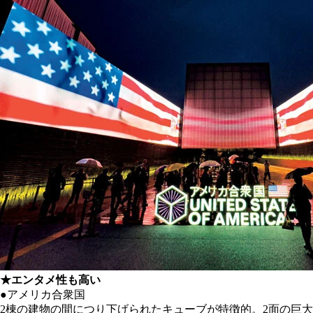
★エンタメ性も高い
●アメリカ合衆国
2棟の建物の間につり下げられたキューブが特徴的。2面の巨