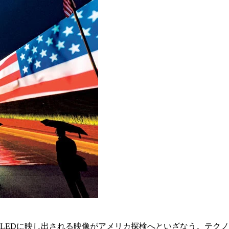
大LEDに映し出される映像がアメリカ探検へといざなう。テク