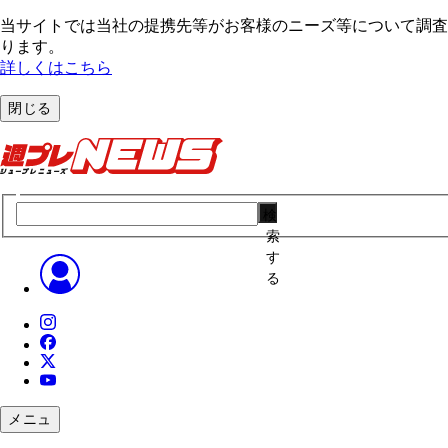
当サイトでは当社の提携先等がお客様のニーズ等について調査・
ります。
詳しくはこちら
閉じる
検
索
す
る
メニュ