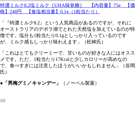
特濃ミルク8.2塩ミルク［UHA味覚糖］ 【内容量】75g 【価
格】248円 【食塩相当量】0.1g（1粒当たり）
「『特濃ミルク8.2』という人気商品があるのですが、それに
オーストラリアのデボラ湖でとれた天然塩を加えているのが特
徴です。塩分も1粒当たり0.1gとしっかり入っているのです
が、ミルク感もしっかり味わえます」（松林氏）
「これはとてもクリーミーで、甘いものが好きな人にはオスス
メです。ただ、1粒当たり17Kcalと少しカロリーが高めなの
で、食べすぎには注意したほうがいいかもしれません」（谷岡
氏）
●「男梅グミ／キャンデー」
（ノーベル製菓）