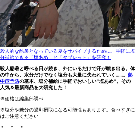
殺人的な酷暑となっている夏をサバイブするために、手軽に塩
分補給できる「塩あめ」と「タブレット」を研究！
殺人酷暑と呼べる日が続き、外にいるだけで汗が噴き出る。体
の中から、水分だけでなく塩分も大量に失われていく......。
熱
中症予防
の基本、塩分補給に手軽でおいしい"塩あめ"。その
人気＆最新商品を大研究した！
※価格は編集部調べ
※塩分や糖分の過剰摂取になる可能性もあります。食べすぎに
はご注意ください
＊ ＊ ＊