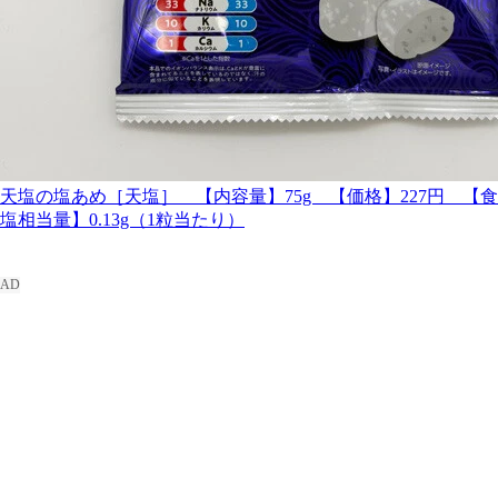
天塩の塩あめ［天塩］ 【内容量】75g 【価格】227円 【食
塩相当量】0.13g（1粒当たり）