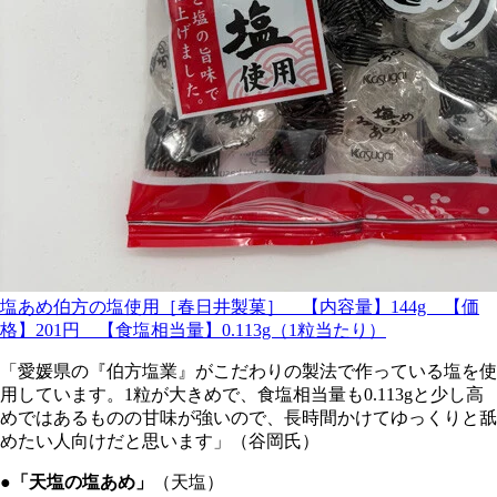
塩あめ伯方の塩使用［春日井製菓］ 【内容量】144g 【価
格】201円 【食塩相当量】0.113g（1粒当たり）
「愛媛県の『伯方塩業』がこだわりの製法で作っている塩を使
用しています。1粒が大きめで、食塩相当量も0.113gと少し高
めではあるものの甘味が強いので、長時間かけてゆっくりと舐
めたい人向けだと思います」（谷岡氏）
●「天塩の塩あめ」
（天塩）