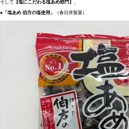
そして
【塩にこだわる塩あめ部門】
。
●
「塩あめ 伯方の塩使用」
（春日井製菓）