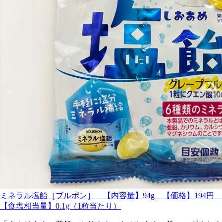
ミネラル塩飴［ブルボン］ 【内容量】94g 【価格】194円
【食塩相当量】0.1g（1粒当たり）