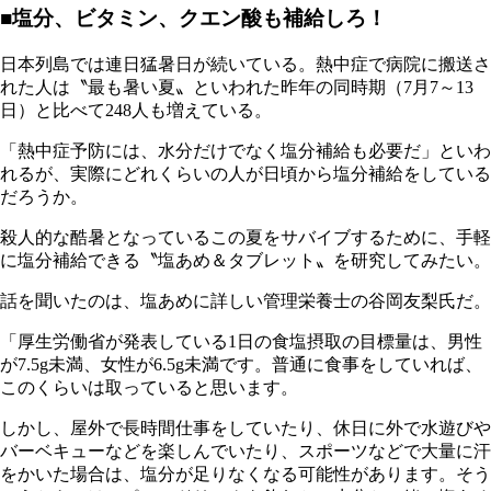
■塩分、ビタミン、クエン酸も補給しろ！
日本列島では連日猛暑日が続いている。熱中症で病院に搬送さ
れた人は〝最も暑い夏〟といわれた昨年の同時期（7月7～13
日）と比べて248人も増えている。
「熱中症予防には、水分だけでなく塩分補給も必要だ」といわ
れるが、実際にどれくらいの人が日頃から塩分補給をしている
だろうか。
殺人的な酷暑となっているこの夏をサバイブするために、手軽
に塩分補給できる〝塩あめ＆タブレット〟を研究してみたい。
話を聞いたのは、塩あめに詳しい管理栄養士の谷岡友梨氏だ。
「厚生労働省が発表している1日の食塩摂取の目標量は、男性
が7.5g未満、女性が6.5g未満です。普通に食事をしていれば、
このくらいは取っていると思います。
しかし、屋外で長時間仕事をしていたり、休日に外で水遊びや
バーベキューなどを楽しんでいたり、スポーツなどで大量に汗
をかいた場合は、塩分が足りなくなる可能性があります。そう