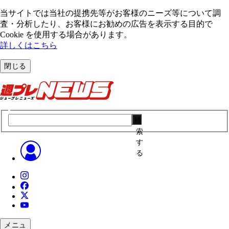
当サイトでは当社の提携先等がお客様のニーズ等について調
査・分析したり、お客様にお勧めの広告を表⽰する⽬的で
Cookie を使⽤する場合があります。
詳しくはこちら
閉じる
検
索
す
る
メニュ