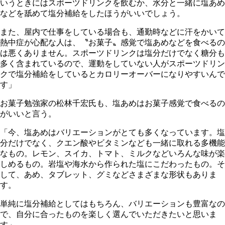
いうときにはスポーツドリンクを飲むか、水分と一緒に塩あめ
などを舐めて塩分補給をしたほうがいいでしょう。
また、屋内で仕事をしている場合も、通勤時などに汗をかいて
熱中症が心配な人は、〝お菓子〟感覚で塩あめなどを食べるの
は悪くありません。スポーツドリンクは塩分だけでなく糖分も
多く含まれているので、運動をしていない人がスポーツドリン
クで塩分補給をしているとカロリーオーバーになりやすいんで
す」
お菓子勉強家の松林千宏氏も、塩あめはお菓子感覚で食べるの
がいいと言う。
「今、塩あめはバリエーションがとても多くなっています。塩
分だけでなく、クエン酸やビタミンなども一緒に取れる多機能
なもの。レモン、スイカ、トマト、ミルクなどいろんな味が楽
しめるもの。岩塩や海水から作られた塩にこだわったもの。そ
して、あめ、タブレット、グミなどさまざまな形状もありま
す。
単純に塩分補給としてはもちろん、バリエーションも豊富なの
で、自分に合ったものを楽しく選んでいただきたいと思いま
す」