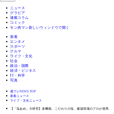
ニュース
グラビア
連載コラム
コミック
キン肉マン
新しいウィンドウで開く
新着
エンタメ
スポーツ
クルマ
ライフ・文化
社会
政治・国際
経済・ビジネス
IT・科学
写真
週プレNEWS TOP
新着ニュース
ライフ・文化ニュース
【「塩あめ」大研究】多機能、こだわりの塩、建築現場のプロが使用....