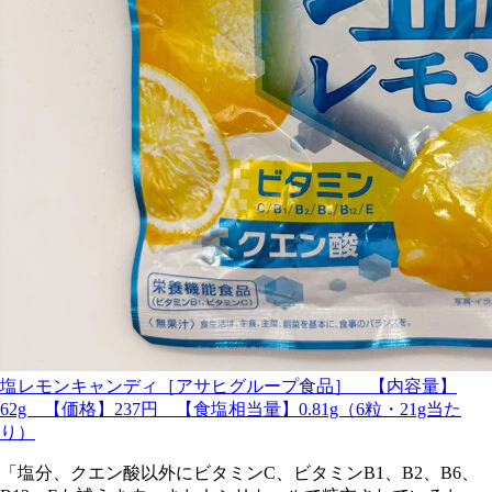
塩レモンキャンディ［アサヒグループ食品］ 【内容量】
62g 【価格】237円 【食塩相当量】0.81g（6粒・21g当た
り）
「塩分、クエン酸以外にビタミンC、ビタミンB1、B2、B6、