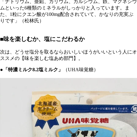
「ナトリウム、亜鉛、カリウム、カルシウム、鉄、マグネシウ
ムといった6種類のミネラルがしっかりと入っています。ま
た、1粒にクエン酸が100mg配合されていて、かなりの充実ぶ
りです」（松林氏）
■味を楽しむか、塩にこだわるか
次は、どうせ塩分を取るならおいしいほうがいいという人にオ
ススメの【味を楽しむ塩あめ部門】。
●「特濃ミルク8.2塩ミルク」
（UHA味覚糖）