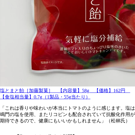
塩とまと飴［加藤製菓］ 【内容量】58g 【価格】162円
【食塩相当量】0.7g（1製品・55g当たり）
「これは香りや味わいが本当にトマトのように感じます。塩は
鳴門の塩を使用、またリコピンも配合されていて抗酸化作用が
期待できるので、健康にもいいかもしれません」（松林氏）