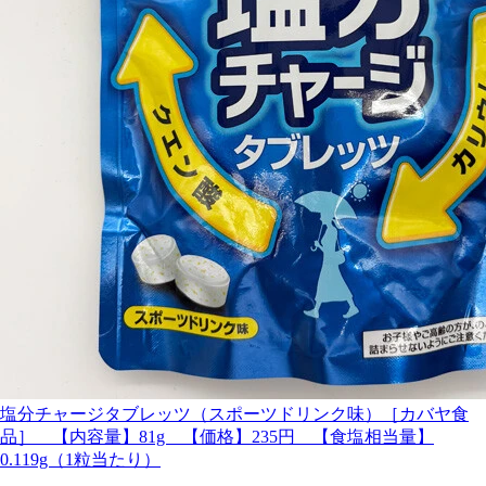
塩分チャージタブレッツ（スポーツドリンク味）［カバヤ食
品］ 【内容量】81g 【価格】235円 【食塩相当量】
0.119g（1粒当たり）