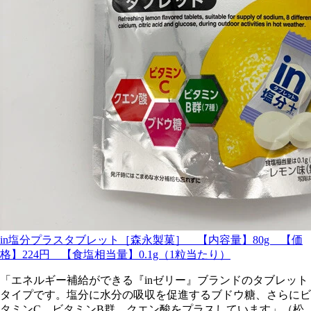
in塩分プラスタブレット［森永製菓］ 【内容量】80g 【価
格】224円 【食塩相当量】0.1g（1粒当たり）
「エネルギー補給ができる『inゼリー』ブランドのタブレット
タイプです。塩分に水分の吸収を促進するブドウ糖、さらにビ
タミンC、ビタミンB群、クエン酸をプラスしています」（松