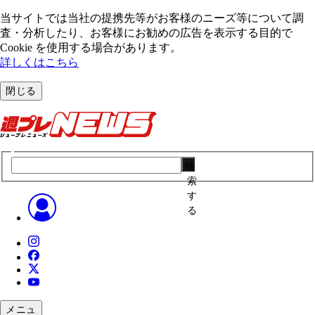
当サイトでは当社の提携先等がお客様のニーズ等について調
査・分析したり、お客様にお勧めの広告を表⽰する⽬的で
Cookie を使⽤する場合があります。
詳しくはこちら
閉じる
検
索
す
る
メニュ