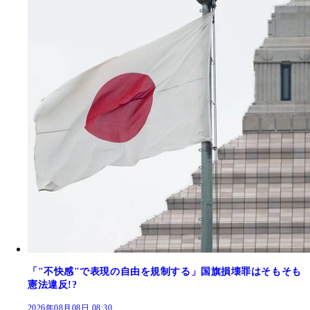
「"不快感"で表現の自由を規制する」国旗損壊罪はそもそも
憲法違反!?
2026年08月08日 08:30