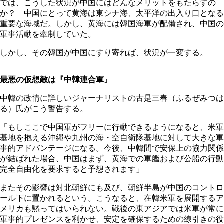
では、こうした状況が中国にはどんなメリットをもたらすの
か？ 中国にとって黄海は東シナ海、太平洋の出入り口となる
重要な海域だ。しかし、黄海には韓国海軍が配備され、中国の
軍事活動を牽制していた。
しかし、その韓国が中国にすり寄れば、状況が一変する。
最悪の仮想敵は『中韓連合軍』
中韓の政情に詳しいジャーナリストの古是三春（ふるぜみつは
る）氏がこう警告する。
「もしここで中国軍がフリーに行動できるようになると、米軍
基地を抱える沖縄や九州の海・空自衛隊基地に対して大きな軍
事的アドバンテージになる。今後、中韓間で安保上の協力関係
が結ばれた場合、中国はまず、黄海での軍艦および公船の行動
完全自由化を要求すると予想されます」
またその影響は対北朝鮮にも及び、朝鮮半島が中国のコントロ
ール下に置かれるという。こうなると、在韓米軍を展開するア
メリカも黙ってはいられない。戦後の東アジアでは米軍が常に
軍事的プレゼンスを利かせ、安定を確保するための線引きの役