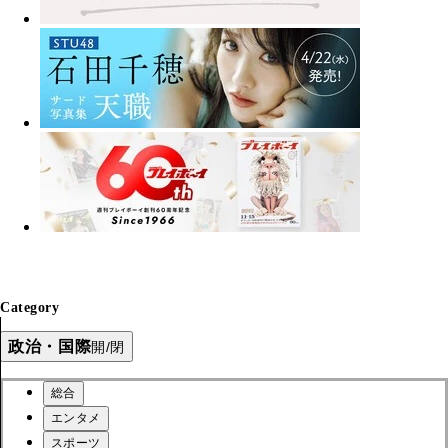
Category
政治・国際
開/閉
総合
エンタメ
スポーツ