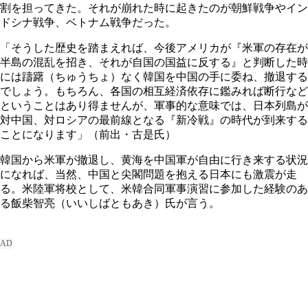
割を担ってきた。それが崩れた時に起きたのが朝鮮戦争やイン
ドシナ戦争、ベトナム戦争だった。
「そうした歴史を踏まえれば、今後アメリカが『米軍の存在が
半島の混乱を招き、それが自国の国益に反する』と判断した時
には躊躇（ちゅうちょ）なく韓国を中国の手に委ね、撤退する
でしょう。もちろん、各国の相互経済依存に鑑みれば断行など
ということはあり得ませんが、軍事的な意味では、日本列島が
対中国、対ロシアの最前線となる『新冷戦』の時代が到来する
ことになります」（前出・古是氏）
韓国から米軍が撤退し、黄海を中国軍が自由に行き来する状況
になれば、当然、中国と尖閣問題を抱える日本にも激震が走
る。米陸軍将校として、米韓合同軍事演習に参加した経験のあ
る飯柴智亮（いいしばともあき）氏が言う。