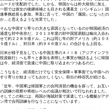
ムードが支配的でした。しかも、韓国からは朴大統領に加え、
一部では彼女の後継候補とも目される潘基文（バンギムン）国
連事務総長も参加。率直に言って、中国の『属国』になったの
か…と思えるような光景でした」
そんな中国すり寄りの大きな原因となっているのが韓国経済の
過度な対中依存だ。２０１３年度の対中国貿易額は輸出入合わ
せて約２２８９億ドル。これは同じ年の対アメリカ（約１０３
５億ドル）、対日本（約９４６億ドル）の合計をも上回る。
日米が様子見をしている中国主導のＡＩＩＢ（アジアインフラ
投資銀行）へも早々と参加を表明した事実が物語るように韓国
は今、経済面で急速に中国に取り込まれつつあるのだ。
こうなると、経済面だけでなく安全保障＝軍事面でも中国への
すり寄りが始まってもおかしくない。前出の柿谷氏が続ける。
「近年、中国軍は韓国軍との合同演習の機会を探って、お互い
の訓練の視察や将校レベルの会議が相次いで行なわれました。
そしてこの秋には、両国が海賊対策で派遣している艦艇がアデ
ン湾で合同訓練を行なうことになっています」