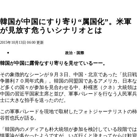
韓国が中国にすり寄り“属国化”。米軍
が見放す危ういシナリオとは
2015年10月13日 06:00 更新
政治・国際
韓国が中国に露骨なすり寄りを見せているーー。
その象徴的なシーンが９月３日、中国・北京であった「抗日戦
争勝利７０周年式典」。韓国の同盟国であるアメリカ、日本な
ど多くの国々が参加を見合わせる中、朴槿恵（クネ）大統領は
中国の習近平国家主席と並び、軍事パレードを行なう人民軍兵
士に大きな拍手を送ったのだ。
この軍事パレードを現地で取材したフォトジャーナリストの柿
谷哲也氏が語る。
「韓国内のメディアも朴大統領が参加を検討している段階では
慎重論が多かったようですが、いざ行くと決まってからは歓迎