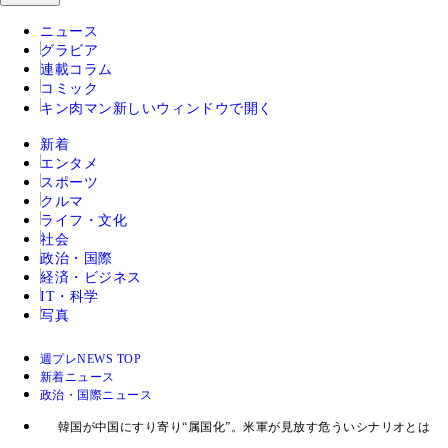
ニュース
グラビア
連載コラム
コミック
キン肉マン
新しいウィンドウで開く
新着
エンタメ
スポーツ
クルマ
ライフ・文化
社会
政治・国際
経済・ビジネス
IT・科学
写真
週プレNEWS TOP
新着ニュース
政治・国際ニュース
韓国が中国にすり寄り“属国化”。米軍が見放す危ういシナリオとは