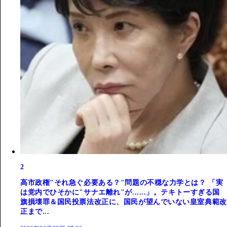
2
高市政権"それ急ぐ必要ある？"問題の不穏な力学とは？ 「実
は党内でひそかに"サナエ離れ"が......」。テキトーすぎる国
旗損壊罪＆国民投票法改正に、国民が望んでいない皇室典範改
正まで...