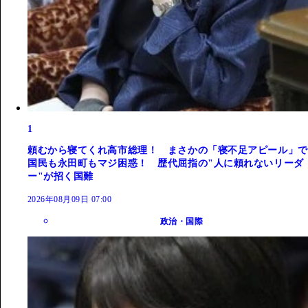
1
頼むから寝てくれ高市総理！ まさかの「寝不足アピール」で
国民も永田町もマジ困惑！ 歴代屈指の"人に頼れないリーダ
ー"が招く国難
2026年08月09日 07:00
政治・国際