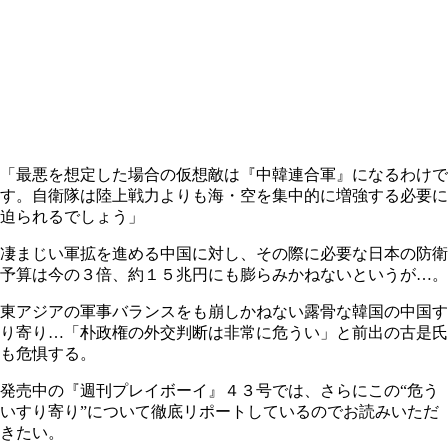
「最悪を想定した場合の仮想敵は『中韓連合軍』になるわけで
す。自衛隊は陸上戦力よりも海・空を集中的に増強する必要に
迫られるでしょう」
凄まじい軍拡を進める中国に対し、その際に必要な日本の防衛
予算は今の３倍、約１５兆円にも膨らみかねないというが…。
東アジアの軍事バランスをも崩しかねない露骨な韓国の中国す
り寄り…「朴政権の外交判断は非常に危うい」と前出の古是氏
も危惧する。
発売中の『週刊プレイボーイ』４３号では、さらにこの“危う
いすり寄り”について徹底リポートしているのでお読みいただ
きたい。