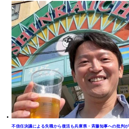
不信任決議による失職から復活も兵庫県・斉藤知事への批判が