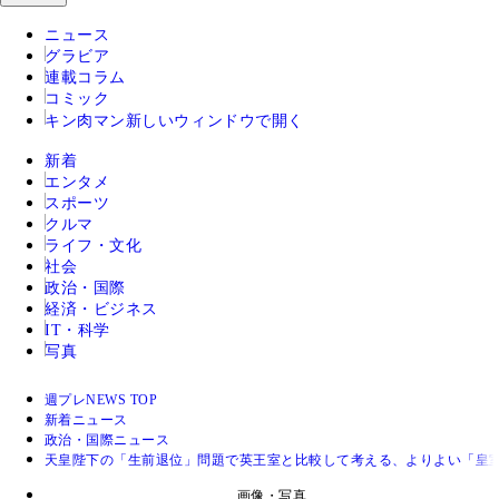
ニュース
グラビア
連載コラム
コミック
キン肉マン
新しいウィンドウで開く
新着
エンタメ
スポーツ
クルマ
ライフ・文化
社会
政治・国際
経済・ビジネス
IT・科学
写真
週プレNEWS TOP
新着ニュース
政治・国際ニュース
天皇陛下の「生前退位」問題で英王室と比較して考える、よりよい「皇
画像・写真