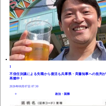
1
不信任決議による失職から復活も兵庫県・斉藤知事への批判が
再燃中！
2026年08月07日 07:30
政治・国際