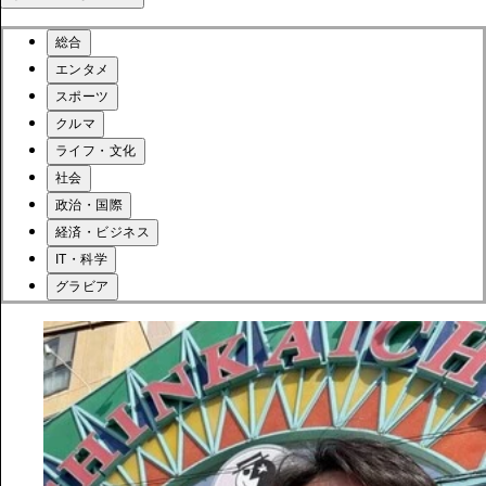
総合
エンタメ
スポーツ
クルマ
ライフ・文化
社会
政治・国際
経済・ビジネス
IT・科学
グラビア