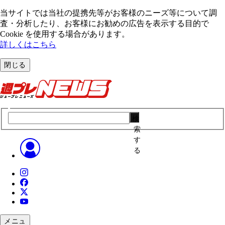
当サイトでは当社の提携先等がお客様のニーズ等について調
査・分析したり、お客様にお勧めの広告を表⽰する⽬的で
Cookie を使⽤する場合があります。
詳しくはこちら
閉じる
検
索
す
る
メニュ