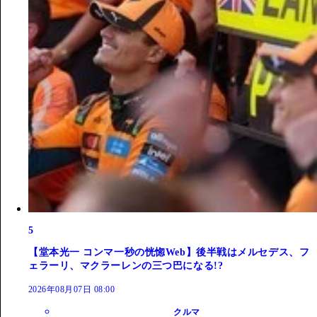
5
【堂本光一 コンマ一秒の恍惚Web】後半戦はメルセデス、フ
ェラーリ、マクラーレンの三つ巴になる!?
2026年08月07日 08:00
クルマ