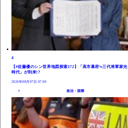
4
【#佐藤優のシン世界地図探索172】「高市幕府≒三代将軍家光
時代」が到来!?
2026年08月07日 07:00
政治・国際