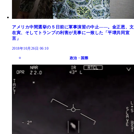
アメリカ中間選挙の５日前に軍事演習の中止――。金正恩、文
在寅、そしてトランプの利害が見事に一致した「平壌共同宣
言」
2018年10月26日 06:10
政治・国際