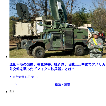
原因不明の頭痛、聴覚障害、吐き気、目眩......中国でアメリカ
外交館を襲った『マイクロ波兵器』とは？
2018年09月13日 06:10
政治・国際