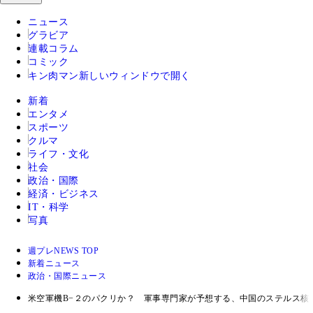
ニュース
グラビア
連載コラム
コミック
キン肉マン
新しいウィンドウで開く
新着
エンタメ
スポーツ
クルマ
ライフ・文化
社会
政治・国際
経済・ビジネス
IT・科学
写真
週プレNEWS TOP
新着ニュース
政治・国際ニュース
米空軍機B−２のパクリか？ 軍事専門家が予想する、中国のステルス核