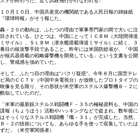
ストが終わった。近く試験飛行が行なわれる〉
１０月１０日、中国共産党の機関紙である人民日報の姉妹紙
『環球時報』がそう報じた。
轟－２０の動向は、ふたつの理由で軍事専門家の間で大いに注
目されている。ひとつは、中国にとってＩＣＢＭ（大陸間弾道
ミサイル）、ＳＬＢＭ（潜水艦搭載弾道ミサイル）に続く、３
番目の核攻撃手段であること。昨年には米国防総省が、「中国
が核兵器搭載の戦略爆撃機を開発している」という文書を公開
し、警戒感を強めていた。
そして、ふたつ目の理由は"パクリ疑惑"。今年８月に国営テレ
ビ局のＣＣＴＶ（中国中央電視台）が放映したプロトタイプの
映像を見る限り、その形状が米空軍のステルス爆撃機Ｂ－２に
酷似していたのだ。
「米軍の最新鋭ステルス戦闘機Ｆ－３５の極秘資料も、中国の
諜報（ちょうほう）活動やハッキングなどで盗まれ、数年後に
はそっくりなステルス戦闘機『殲－３１』が完成した。当然、
Ｂ－２の技術についても、あらゆる手を使って収集していたは
ずだ」（米空軍関係者）