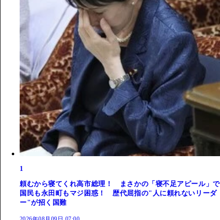
1
頼むから寝てくれ高市総理！ まさかの「寝不足アピール」で
国民も永田町もマジ困惑！ 歴代屈指の"人に頼れないリーダ
ー"が招く国難
2026年08月09日 07:00