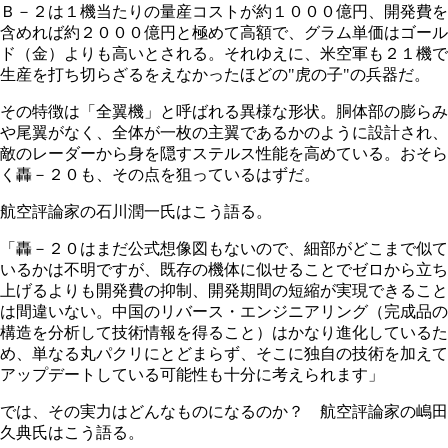
Ｂ－２は１機当たりの量産コストが約１０００億円、開発費を
含めれば約２０００億円と極めて高額で、グラム単価はゴール
ド（金）よりも高いとされる。それゆえに、米空軍も２１機で
生産を打ち切らざるをえなかったほどの"虎の子"の兵器だ。
その特徴は「全翼機」と呼ばれる異様な形状。胴体部の膨らみ
や尾翼がなく、全体が一枚の主翼であるかのように設計され、
敵のレーダーから身を隠すステルス性能を高めている。おそら
く轟－２０も、その点を狙っているはずだ。
航空評論家の石川潤一氏はこう語る。
「轟－２０はまだ公式想像図もないので、細部がどこまで似て
いるかは不明ですが、既存の機体に似せることでゼロから立ち
上げるよりも開発費の抑制、開発期間の短縮が実現できること
は間違いない。中国のリバース・エンジニアリング（完成品の
構造を分析して技術情報を得ること）はかなり進化しているた
め、単なる丸パクリにとどまらず、そこに独自の技術を加えて
アップデートしている可能性も十分に考えられます」
では、その実力はどんなものになるのか？ 航空評論家の嶋田
久典氏はこう語る。