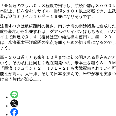
「亜音速のマッハ０．８程度で飛行し、航続距離は８０００ｋ
ｍ以上。核を含むミサイル・爆弾を１０ｔ以上搭載でき、主武
装は巡航ミサイル１０発～１６発になりそうです。
注目すべきは航続距離の長さ。南シナ海の南沙諸島に造成した
航空基地から出発すれば、グアムやサイパンはもちろん、ハワ
イまで到達できます（復路は空中給油機を使用）。轟－２０
は、米海軍太平洋艦隊の拠点を叩くための切り札になるのでし
ょう」
轟－２０は遅くとも来年１０月までに初公開される見込みだと
いう。その頃には同じく現在開発中の、米本土を狙うＳＬＢＭ
「巨浪（ジュラン）２」（ＪＬ－２）も実戦配備されている可
能性が高い。太平洋、そして日本を挟んで、米中が核を突きつ
け合う時代が迫る......。