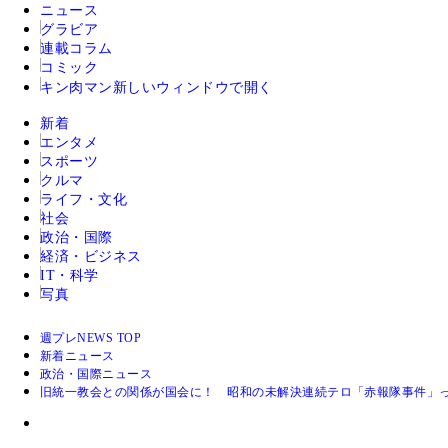
ニュース
グラビア
連載コラム
コミック
キン肉マン
新しいウィンドウで開く
新着
エンタメ
スポーツ
クルマ
ライフ・文化
社会
政治・国際
経済・ビジネス
IT・科学
写真
週プレNEWS TOP
新着ニュース
政治・国際ニュース
旧統一教会との関係が国会に！ 昭和の未解決連続テロ「赤報隊事件」