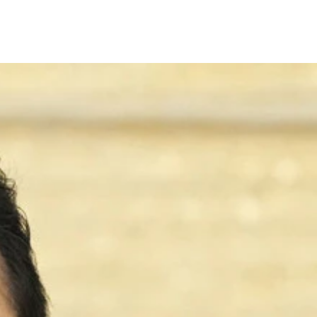
た宮本岳志議員