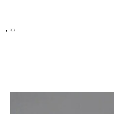
重傷を負った42歳記者が事件当時、上着の内ポケ