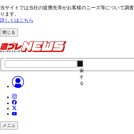
当サイトでは当社の提携先等がお客様のニーズ等について調査・
ります。
詳しくはこちら
閉じる
検
索
す
る
メニュ