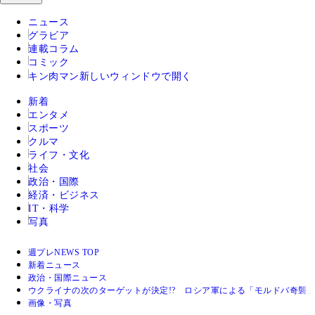
ニュース
グラビア
連載コラム
コミック
キン肉マン
新しいウィンドウで開く
新着
エンタメ
スポーツ
クルマ
ライフ・文化
社会
政治・国際
経済・ビジネス
IT・科学
写真
週プレNEWS TOP
新着ニュース
政治・国際ニュース
ウクライナの次のターゲットが決定!? ロシア軍による「モルドバ奇襲
画像・写真