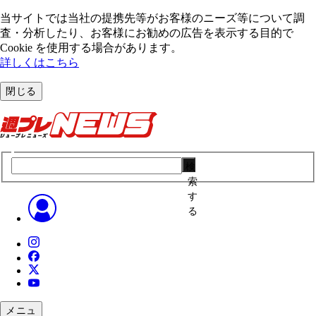
当サイトでは当社の提携先等がお客様のニーズ等について調
査・分析したり、お客様にお勧めの広告を表⽰する⽬的で
Cookie を使⽤する場合があります。
詳しくはこちら
閉じる
検
索
す
る
メニュ