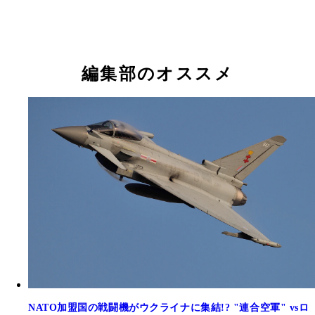
編集部のオススメ
NATO加盟国の戦闘機がウクライナに集結!? "連合空軍" vsロ