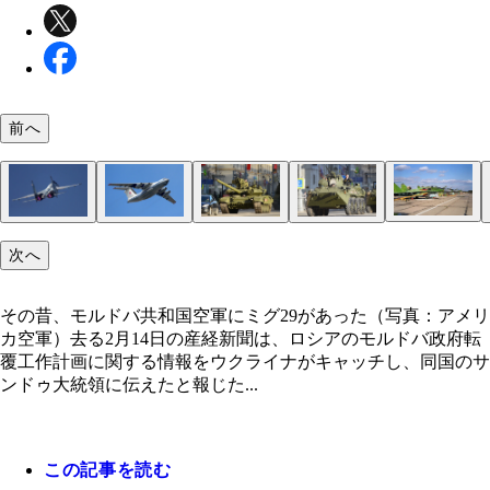
前へ
そんな空軍の無い弱体化した共和国に、プーチン・
そのロシア空軍戦闘機編隊には、先日、ベラルーシ
その早期警戒機の護衛は、ミサイル10発搭載可能のS
そのロシア空軍編隊には、イリューシン76輸送機
「空港だけ占拠してもロシアから遠い」との声もあ
さらに装甲車両を持ち、約700名のロシア軍兵士を
モルドバ共和国の首都の広場を赤旗で埋め尽くし、
次へ
ア大統領は容赦無しに襲い掛かる（写真はロシア空
港で破壊されたA50早期警戒機が随伴している（写
戦闘機が遂行します（写真：柿谷哲也）
ア空挺兵を一機150名ずつ搭乗させて計7機、総計10
が、モルドバ共和国北側のウクライナ国境地帯には
急展開可能（写真の車両はBTR80。写真：柿谷哲
な親ロシア派国家が樹立されます。 ウクライナ東
Su30SM。写真：柿谷哲也）
柿谷哲也）
の空挺兵がモルドバ共和国の首都にあるキシナウ空
承認国で親ロシアの沿ドニエストル共和国がすでに
戦するロシア軍にとっては、甘い果実のように見え
その昔、モルドバ共和国空軍にミグ29があった（写真：アメリ
空挺強襲を仕掛け、政権転覆を狙う（写真：柿谷哲
り、駐留ロシア軍が戦車を持ち込んで展開している
かもしれない（写真：柿谷哲也）
カ空軍）去る2月14日の産経新聞は、ロシアのモルドバ政府転
真はT90A戦車。写真：柿谷哲也）
覆工作計画に関する情報をウクライナがキャッチし、同国のサ
ンドゥ大統領に伝えたと報じた...
この記事を読む