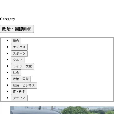
Category
政治・国際
開/閉
総合
エンタメ
スポーツ
クルマ
ライフ・文化
社会
政治・国際
経済・ビジネス
IT・科学
グラビア