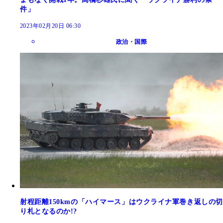
件」
2023年02月20日 06:30
政治・国際
射程距離150kmの「ハイマース」はウクライナ軍巻き返しの切
り札となるのか!?