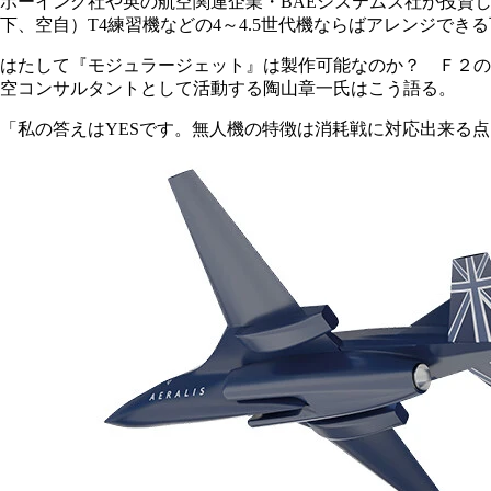
ボーイング社や英の航空関連企業・BAEシステムズ社が投資
下、空自）T4練習機などの4～4.5世代機ならばアレンジでき
はたして『モジュラージェット』は製作可能なのか？ Ｆ２の
空コンサルタントとして活動する陶山章一氏はこう語る。
「私の答えはYESです。無人機の特徴は消耗戦に対応出来る