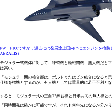
PW・F100ですが，過去には発展途上国向けにエンジンを換装
AERALIS）
モジュラー式機体に対して、練習機と軽戦闘機、無人機だとマ
は高い。
「モジュラー間の接合部は、ボルトまたはピン結合になると思
仕様を標準とするのが、有人機としては重量的に若干不利とな
すると、モジュラー式の空自T5練習機と日米共同の無人機と
「同時開発は確かに可能ですが、それも何年先になるか分かり