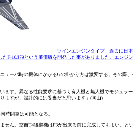
ツインエンジンタイプ。過去に日本
したF-16/J79という廉価版を開発した事がありました。エ
ニューバ時の機体にかかるGの掛かり方は激変する。その際、
います。異なる性能要求に基づく有人機と無人機でモジュラー
りますが、設計的には妥当だと思います」(陶山)
の同時開発は可能となる。
ません。空自T4後継機はF3が出来る前に完成してもよい、と