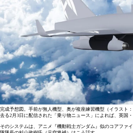
完成予想図。手前が無人機型、奥が複座練習機型（イラスト：AE
去る2月3日に配信された「乗り物ニュース」によれば、英国・
そのシステムは、アニメ『機動戦士ガンダム』似のコアファイ
隊隊長の杉山政樹氏（元空将補）はこう話す。