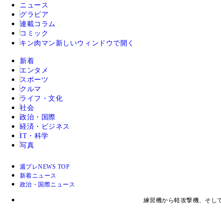
ニュース
グラビア
連載コラム
コミック
キン肉マン
新しいウィンドウで開く
新着
エンタメ
スポーツ
クルマ
ライフ・文化
社会
政治・国際
経済・ビジネス
IT・科学
写真
週プレNEWS TOP
新着ニュース
政治・国際ニュース
練習機から軽攻撃機、そし