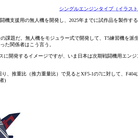
シングルエンジンタイプ（イラスト：
闘機支援用の無人機を開発し、2025年までに試作品を製作する
緊の課題だ。無人機をモジュラー式で開発して、T5練習機を派
った関係者はこう言う。
ンをベースに開発するイメージですが、いま日本は次期戦闘機用エ
回り、推重比（推力重量比）で見るとXF5-1の7に対して、F404は7.
者)