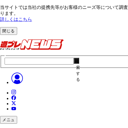
当サイトでは当社の提携先等がお客様のニーズ等について調査・
ります。
詳しくはこちら
閉じる
検
索
す
る
メニュ