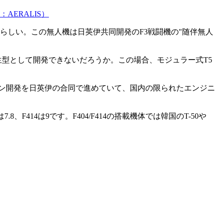
AERALIS）
らしい。この無人機は日英伊共同開発のF3戦闘機の"随伴無人
生型として開発できないだろうか。この場合、モジュラー式T5
ンジン開発を日英伊の合同で進めていて、国内の限られたエンジニ
8、F414は9です。F404/F414の搭載機体では韓国のT-50や