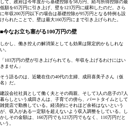
して、政府は今年度から基礎控除を58万円、給与所得控除の最
低額を65万円に引き上げ、壁を123万円に緩和したのだ。さら
に年収200万円以下の場合は基礎控除が95万円となる特例も設
けられたことで、壁は最大160万円にまで引き上げられた。
■今なお立ち塞がる100万円の壁
しかし、働き控えの解消策としても効果は限定的かもしれな
い。
「103万円の壁が引き上げられても、年収を上げるわけにはい
きません」
そう語るのは、近畿在住の40代の主婦、成田喜美子さん（仮
名）だ。
建設会社社員として働く夫とその両親、そして3人の息子の7人
暮らしという成田さんは、子育ての傍ら、パートタイムとして
雑貨店で勤務している。経済的にそれほど余裕はないという
が、収入がある一定額を超えないよう収入調整をしている。し
かしその金額は、160万円でも123万円でもなく、110万円だと
いう。