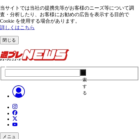
当サイトでは当社の提携先等がお客様のニーズ等について調
査・分析したり、お客様にお勧めの広告を表⽰する⽬的で
Cookie を使⽤する場合があります。
詳しくはこちら
閉じる
検
索
す
る
メニュ