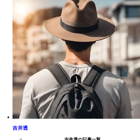
吉井透
吉井透の記事一覧