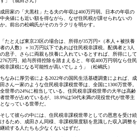
す」（成田さん）
成田家の「大黒柱」たる夫の年収は400万円弱。日本の年収の
中央値にも近い額を得ながら、なぜ住民税が課せられないの
か。前出の松嶋氏がそのカラクリを明かす。
「たとえば東京23区の場合は、所得が35万円×（本人＋被扶養
者の人数）＋31万円以下であれば住民税非課税。配偶者と3人
の息子、さらに両親も扶養に入れているとすれば、所得にして
276万円、給与所得控除を踏まえると、年収400万円弱なら住民
税非課税になる可能性が高いでしょう」（松嶋氏）
ちなみに厚労省による2022年の国民生活基礎調査によれば、成
田さん一家のような住民税非課税世帯は、全国に1300万世帯。
全世帯の24%に相当している。住民税非課税世帯の大半は高齢
者世帯が占めているが、18.9%は50代未満の現役世代が世帯主
となっている世帯だ。
そして彼らの中には、住民税非課税世帯としての恩恵を受け続
けるため、成田さん同様、非課税限度額を意識した収入調整を
継続する人たちも少なくないはずだ。