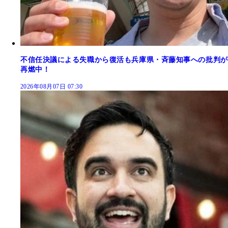
不信任決議による失職から復活も兵庫県・斉藤知事への批判が
再燃中！
2026年08月07日 07:30