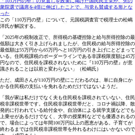
「103万円の壁」の見直しを政策に掲げた国民民主党が、先の
衆院選で議席を4倍に伸ばしたことで、与党も賛成する形とな
った
この「110万円の壁」について、元国税調査官で税理士の松嶋
洋氏が解説する。
「2025年の税制改正で、所得税の基礎控除と給与所得控除の最
低額は大きく引き上げられましたが、住民税の給与所得控除の
最低額は55万円から65万円へと10万円の引き上げにとどまって
いる。住民税課税のボーダーラインである非課税限度額は45万
円なので、住民税を課税されないために『110万円の壁』が意
識されることは以前と変わらない」（松嶋氏）
ただ、成田さんが110万円の壁にこだわるのは、単に自身にか
かる住民税の支払いを免れるためだけではないようだ。
「我が家は私だけでなく夫も住民税を課税されていない、住民
税非課税世帯です。住民税非課税世帯だと、コロナ禍以降、散
発的に行われている給付金や、自治体による就学支援などでも
上乗せがあるだけでなく、大学の授業料などでも優遇されるの
で、場合によっては年間100万円以上の恩恵がある。子育てが
終わるまでは住民税非課税世帯を外れるわけにはいかないので