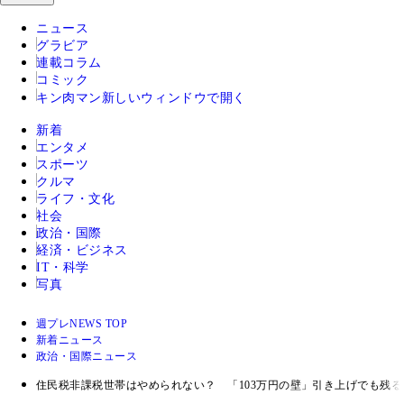
ニュース
グラビア
連載コラム
コミック
キン肉マン
新しいウィンドウで開く
新着
エンタメ
スポーツ
クルマ
ライフ・文化
社会
政治・国際
経済・ビジネス
IT・科学
写真
週プレNEWS TOP
新着ニュース
政治・国際ニュース
住民税非課税世帯はやめられない？ 「103万円の壁」引き上げでも残る「