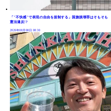
「"不快感"で表現の自由を規制する」国旗損壊罪はそもそも
憲法違反!?
2026年08月08日 08:30