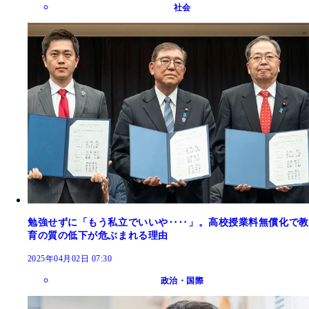
社会
勉強せずに「もう私立でいいや‥‥」。高校授業料無償化で教
育の質の低下が危ぶまれる理由
2025年04月02日 07:30
政治・国際