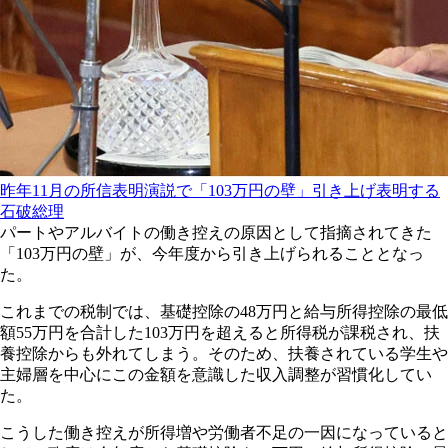
昨年11月の所信表明演説で「103万円の壁」引き上げ表明する
石破総理
パートやアルバイトの働き控えの原因として指摘されてきた
「103万円の壁」が、今年度から引き上げられることとなっ
た。
これまでの税制では、基礎控除の48万円と給与所得控除の最低
額55万円を合計した103万円を超えると所得税が課税され、扶
養控除からも外れてしまう。そのため、扶養されている学生や
主婦層を中心にこの金額を意識した収入調整が習慣化してい
た。
こうした働き控えが所得増や労働者不足の一因になっていると