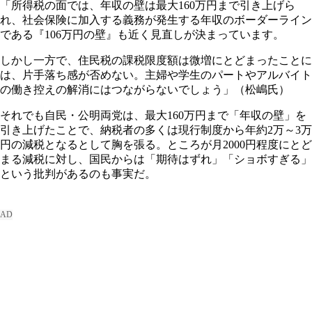
「所得税の面では、年収の壁は最大160万円まで引き上げら
れ、社会保険に加入する義務が発生する年収のボーダーライン
である『106万円の壁』も近く見直しが決まっています。
しかし一方で、住民税の課税限度額は微増にとどまったことに
は、片手落ち感が否めない。主婦や学生のパートやアルバイト
の働き控えの解消にはつながらないでしょう」（松嶋氏）
それでも自民・公明両党は、最大160万円まで「年収の壁」を
引き上げたことで、納税者の多くは現行制度から年約2万～3万
円の減税となるとして胸を張る。ところが月2000円程度にとど
まる減税に対し、国民からは「期待はずれ」「ショボすぎる」
という批判があるのも事実だ。