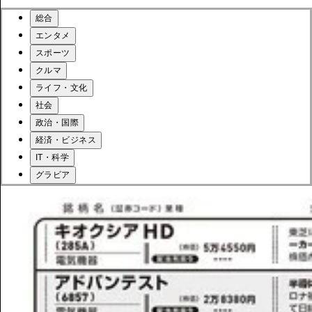
総合
エンタメ
スポーツ
クルマ
ライフ・文化
社会
政治・国際
経済・ビジネス
IT・科学
グラビア