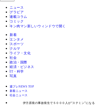
ニュース
グラビア
連載コラム
コミック
キン肉マン
新しいウィンドウで開く
新着
エンタメ
スポーツ
クルマ
ライフ・文化
社会
政治・国際
経済・ビジネス
IT・科学
写真
週プレNEWS TOP
新着ニュース
社会ニュース
伊方原発の事故発生で５０００人が“ステミン”になる