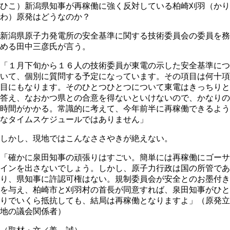
ひこ）新潟県知事が再稼働に強く反対している柏崎刈羽（かり
わ）原発はどうなのか？
新潟県原子力発電所の安全基準に関する技術委員会の委員を務
める田中三彦氏が言う。
「１月下旬から１６人の技術委員が東電の示した安全基準につ
いて、個別に質問する予定になっています。その項目は何十項
目にもなります。そのひとつひとつについて東電はきっちりと
答え、なおかつ県との合意を得ないといけないので、かなりの
時間がかかる。常識的に考えて、今年前半に再稼働できるよう
なタイムスケジュールではありません」
しかし、現地ではこんなささやきが絶えない。
「確かに泉田知事の頑張りはすごい。簡単には再稼働にゴーサ
インを出さないでしょう。しかし、原子力行政は国の所管であ
り、県知事に許認可権はない。規制委員会が安全とのお墨付き
を与え、柏崎市と刈羽村の首長が同意すれば、泉田知事がひと
りでいくら抵抗しても、結局は再稼働となりますよ」（原発立
地の議会関係者）