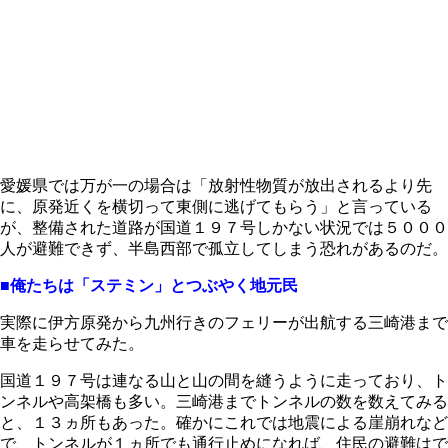
愛媛県では万が一の場合は「放射性物質が放出されるより先
に、原発近くを横切って東側に逃げてもらう」と言っている
が、整備された道路が国道１９７号しかない状況では５０００
人が避難できず、半島西部で孤立してしまう恐れがあるのだ。
■俺たちは「ステミン」とつぶやく地元民
実際に伊方原発から九州行きのフェリーが出航する三崎港まで
車を走らせてみた。
国道１９７号は連なる山と山の間を縫うように走っており、ト
ンネルや高架橋も多い。三崎港までトンネルの数を数えてみる
と、１３ヵ所もあった。確かにこれでは地震による崖崩れなど
で、トンネルが１ヵ所でも通行止めになれば、住民の避難はで