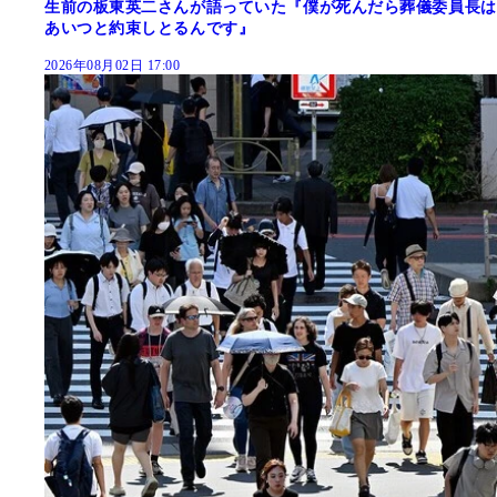
生前の板東英二さんが語っていた『僕が死んだら葬儀委員長は
あいつと約束しとるんです』
2026年08月02日 17:00