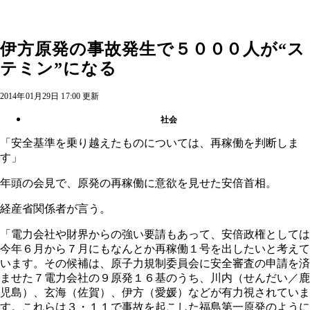
伊方原発の事故発生で５０００人が“ス
テミン”になる
2014年01月29日 17:00 更新
社会
「安全基準を乗り越えたものについては、再稼働を判断しま
す」
年頭の会見で、原発の再稼働に意欲を見せた安倍首相。
経産省関係者が言う。
「電力会社や財界からの強い要請もあって、安倍政権としては
今年６月から７月にもなんとか再稼働１号を出したいと考えて
います。その候補は、原子力規制委員会に安全審査の申請を済
ませた７電力会社の９原発１６基のうち、川内（せんだい／鹿
児島）、玄海（佐賀）、伊方（愛媛）などが有力視されていま
す。これらは３・１１で事故を起こした福島第一原発のように