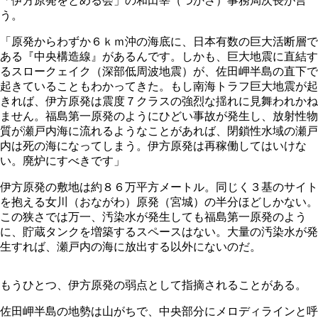
「伊方原発をとめる会」の和田宰（つかさ）事務局次長が言
う。
「原発からわずか６ｋｍ沖の海底に、日本有数の巨大活断層で
ある『中央構造線』があるんです。しかも、巨大地震に直結す
るスロークェイク（深部低周波地震）が、佐田岬半島の直下で
起きていることもわかってきた。もし南海トラフ巨大地震が起
きれば、伊方原発は震度７クラスの強烈な揺れに見舞われかね
ません。福島第一原発のようにひどい事故が発生し、放射性物
質が瀬戸内海に流れるようなことがあれば、閉鎖性水域の瀬戸
内は死の海になってしまう。伊方原発は再稼働してはいけな
い。廃炉にすべきです」
伊方原発の敷地は約８６万平方メートル。同じく３基のサイト
を抱える女川（おながわ）原発（宮城）の半分ほどしかない。
この狭さでは万一、汚染水が発生しても福島第一原発のよう
に、貯蔵タンクを増築するスペースはない。大量の汚染水が発
生すれば、瀬戸内の海に放出する以外にないのだ。
もうひとつ、伊方原発の弱点として指摘されることがある。
佐田岬半島の地勢は山がちで、中央部分にメロディラインと呼