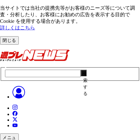
当サイトでは当社の提携先等がお客様のニーズ等について調
査・分析したり、お客様にお勧めの広告を表⽰する⽬的で
Cookie を使⽤する場合があります。
詳しくはこちら
閉じる
検
索
す
る
メニュ