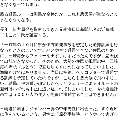
きなくなってしまう。
残る避難ルートは海路か空路だが、これも悪天候が重なるとま
まならなくなる。
長年、伊方原発を取材してきた元南海日日新聞記者の近藤誠
（まこと）氏が証言する。
「一昨年の１０月に県が伊方原発事故を想定した避難訓練を行
なったときのことです。バスや車で避難できない住民のため
に、三崎港からフェリーを出す手はずだったんですが、悪天候
で出航できなかった。そのため、大勢の住民が風雨の中、三崎
港の埠頭（ふとう）で立ち尽くすはめになってしまいました。
海路だけではありません。当日は空路、ヘリコプターで避難す
る訓練も予定していたのですが、こちらも悪天候で飛べずじま
い。結局、伊方町が想定したヘリとフェリーによる４ルートの
避難はいずれも中止に追い込まれてしまいました。今の避難計
画では５０００人の住人が無事に避難することはできません」
三崎港に着き、ジャンパー姿の中年男性に出会った。すぐ近所
に住んでいるという。男性に「原発事故時、どうやって逃げる