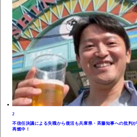
2
不信任決議による失職から復活も兵庫県・斉藤知事への批判が
再燃中！