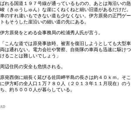
ばれる国道１９７号線が通っているものの、あとは海沿いの急
峻（きゅうしゅん）な崖にくねくねと細い旧道があるだけだ。
車のすれ違いもできない道も少なくない。伊方原発の正門ゲー
トもそうした崖沿いの細い道の先にある。
伊方原発をとめる会事務局の松浦秀人氏が言う。
「こんな道では原発事故時、被害を復旧しようとしても大型車
両は通れない。電力会社や警察、自衛隊の車両も迅速に駆けつ
けることは難しいでしょう」
周辺住民の安全も危惧される。
原発西側に細長く延びる佐田岬半島の長さは約４０ｋｍ。そこ
に伊方町の全人口１万７８０人（２０１３年１１月現在）のう
ち、約５０００人が暮らしている。