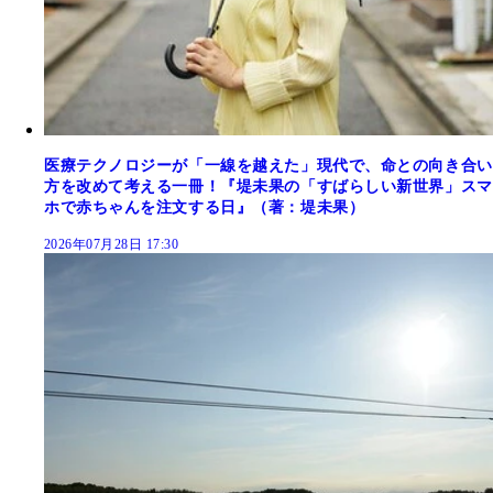
医療テクノロジーが「一線を越えた」現代で、命との向き合い
方を改めて考える一冊！『堤未果の「すばらしい新世界」スマ
ホで赤ちゃんを注文する日』（著：堤未果）
2026年07月28日 17:30