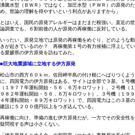
沸騰水型（ＢＷＲ）ではなく、加圧水型（ＰＷＲ）の原発のた
め、世論の理解を得やすいという利点がありますから」
とはいえ、国民の原発アレルギーはまだまだ根強い。直近の世
論調査でも、６割前後の人が原発の再稼働に反対している。
いったい、原発立地では原発の再稼働をめぐり、どのような動
きが起きているのか？ 再稼働第１号の有力候補に浮上してい
る愛媛県の伊方原発を訪ねてみた。
■巨大地震源域に立地する伊方原発
松山市の西方６０ｋｍ。佐田岬半島の付け根にへばりつくよう
に、四国電力の伊方原発はある。サイトは全部で３基。１号機
（１９７７年運転開始・５６．６万キロワット）、２号機（１
９８２年運転開始・５６．６万キロワット）、３号機（１９９
４年運転開始・８９万キロワット）で、四国電力はこの３基の
建設に５２００億円以上をつぎ込んでいる。
再稼働に向け、準備の進む伊方原発だが、一方でその安全性を
疑問視する声は小さくない。