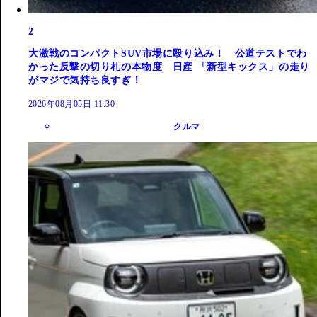
2
大激戦のコンパクトSUV市場に殴り込み！ 公道テストでわ
かった反撃の切り札の本物度 日産 「新型キックス」の走り
がマジで気持ち良すぎ！
2026年08月05日 11:30
クルマ