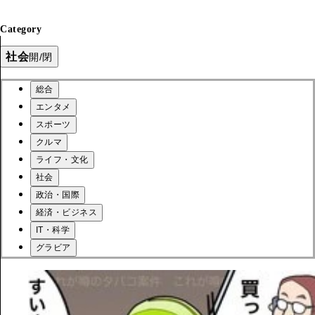
Category
社会
開/閉
総合
エンタメ
スポーツ
クルマ
ライフ・文化
社会
政治・国際
経済・ビジネス
IT・科学
グラビア