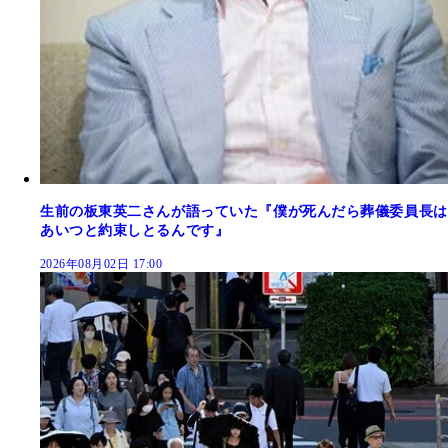
生前の板東英二さんが語っていた『僕が死んだら葬儀委員長は
あいつと約束しとるんです』
2026年08月02日 17:00