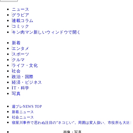
ニュース
グラビア
連載コラム
コミック
キン肉マン
新しいウィンドウで開く
新着
エンタメ
スポーツ
クルマ
ライフ・文化
社会
政治・国際
経済・ビジネス
IT・科学
写真
週プレNEWS TOP
新着ニュース
社会ニュース
寝屋川事件で思わぬ注目の“ネコじい“。周囲は変人扱い、市役所も大迷
画像・写真