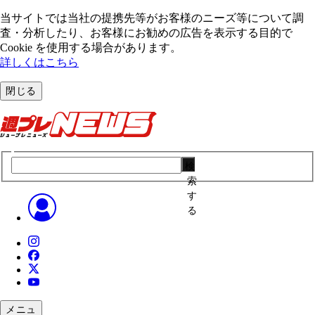
当サイトでは当社の提携先等がお客様のニーズ等について調
査・分析したり、お客様にお勧めの広告を表⽰する⽬的で
Cookie を使⽤する場合があります。
詳しくはこちら
閉じる
検
索
す
る
メニュ