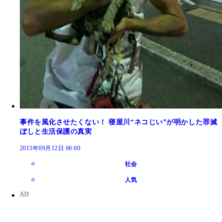
事件を風化させたくない！ 寝屋川“ネコじい”が明かした罪滅
ぼしと生活保護の真実
2015年09月12日 06:00
社会
人気