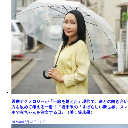
医療テクノロジーが「一線を越えた」現代で、命との向き合い
方を改めて考える一冊！『堤未果の「すばらしい新世界」スマ
ホで赤ちゃんを注文する日』（著：堤未果）
2026年07月28日 17:30