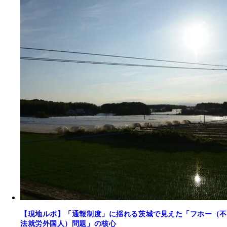
【現地ルポ】「通報制度」に揺れる茨城で見えた「フホー（不
法就労外国人）問題」の核心