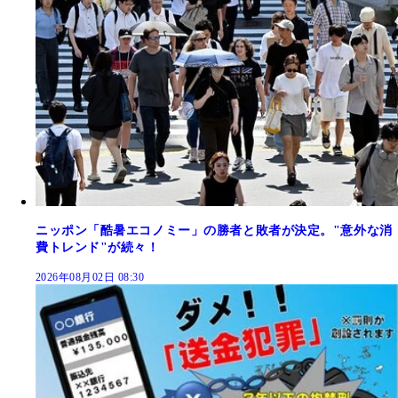
ニッポン「酷暑エコノミー」の勝者と敗者が決定。"意外な消
費トレンド"が続々！
2026年08月02日 08:30