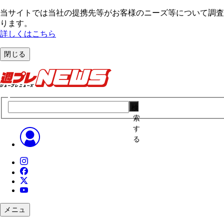
当サイトでは当社の提携先等がお客様のニーズ等について調査・
ります。
詳しくはこちら
閉じる
検
索
す
る
メニュ