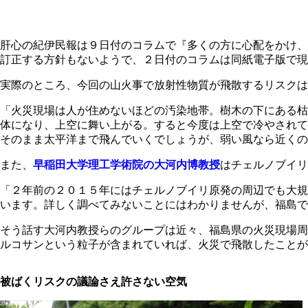
肝心の紀伊民報は９日付のコラムで『多くの方に心配をかけ、
訂正する方針もないようで、２日付のコラムは同紙電子版で現
実際のところ、今回の山火事で放射性物質が飛散するリスク
「火災現場は人が住めないほどの汚染地帯。樹木の下にある枯
体になり、上空に舞い上がる。すると今度は上空で冷やされて
そのまま太平洋まで飛んでいくでしょうが、弱い風なら近くの
また、
早稲田大学理工学術院の大河内博教授
はチェルノブイリ
「２年前の２０１５年にはチェルノブイリ原発の周辺でも大規
います。詳しく調べてみないことにはわかりませんが、福島で
そう話す大河内教授らのグループは近々、福島県の火災現場周
ルコサンという粒子が含まれていれば、火災で飛散したことが
被ばくリスクの議論さえ許さない空気