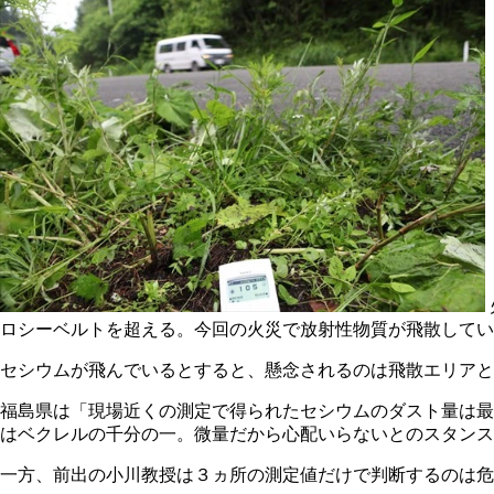
ロシーベルトを超える。今回の火災で放射性物質が飛散してい
セシウムが飛んでいるとすると、懸念されるのは飛散エリアと
福島県は「現場近くの測定で得られたセシウムのダスト量は最
はベクレルの千分の一。微量だから心配いらないとのスタンス
一方、前出の小川教授は３ヵ所の測定値だけで判断するのは危