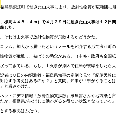
福島県浪江町で起きた山火事により、放射性物質が広範囲に
、標高４４８．４ｍ）で４月２９日に起きた山火事は１２日間
航した。
。それは山火事で放射性物質が飛散するかどうかだ。
コラム。知人から届いたというメールを紹介する形で浪江町の
性物質が飛散し、被ばくの懸念がある。（中略）政府も全国紙
戻ってきている。もし、山火事が原因で住民が被曝をしたら大
記者は８日の内堀雅雄・福島県知事の定例会見で「紀伊民報に
対応する考えはあるのか？」と質問。知事が「県がやることは
」と畳みかけた。
ネットにデマ情報『放射性物質拡散』雁屋哲さんや地方紙も言
たが、福島県が火消しに動かざるを得ない状況となっている』
とする根拠はふたつ。