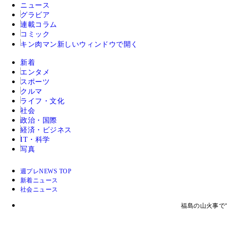
ニュース
グラビア
連載コラム
コミック
キン肉マン
新しいウィンドウで開く
新着
エンタメ
スポーツ
クルマ
ライフ・文化
社会
政治・国際
経済・ビジネス
IT・科学
写真
週プレNEWS TOP
新着ニュース
社会ニュース
福島の山火事で