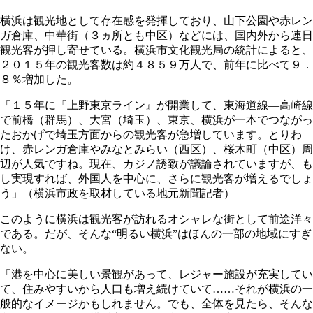
横浜は観光地として存在感を発揮しており、山下公園や赤レン
ガ倉庫、中華街（３ヵ所とも中区）などには、国内外から連日
観光客が押し寄せている。横浜市文化観光局の統計によると、
２０１５年の観光客数は約４８５９万人で、前年に比べて９．
８％増加した。
「１５年に『上野東京ライン』が開業して、東海道線―高崎線
で前橋（群馬）、大宮（埼玉）、東京、横浜が一本でつながっ
たおかげで埼玉方面からの観光客が急増しています。とりわ
け、赤レンガ倉庫やみなとみらい（西区）、桜木町（中区）周
辺が人気ですね。現在、カジノ誘致が議論されていますが、も
し実現すれば、外国人を中心に、さらに観光客が増えるでしょ
う」（横浜市政を取材している地元新聞記者）
このように横浜は観光客が訪れるオシャレな街として前途洋々
である。だが、そんな“明るい横浜”はほんの一部の地域にすぎ
ない。
「港を中心に美しい景観があって、レジャー施設が充実してい
て、住みやすいから人口も増え続けていて……それが横浜の一
般的なイメージかもしれません。でも、全体を見たら、そんな