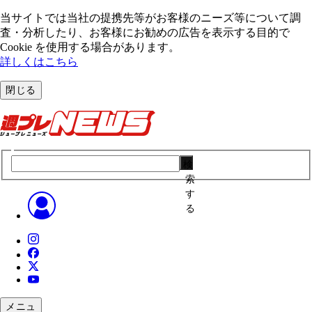
当サイトでは当社の提携先等がお客様のニーズ等について調
査・分析したり、お客様にお勧めの広告を表⽰する⽬的で
Cookie を使⽤する場合があります。
詳しくはこちら
閉じる
検
索
す
る
メニュ