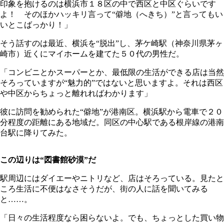
印象を抱けるのは横浜市１８区の中で西区と中区ぐらいです
よ！ そのほかハッキリ言って“僻地（へきち）”と言ってもい
いとこばっかり！」
そう話すのは最近、横浜を“脱出”し、茅ケ崎駅（神奈川県茅ヶ
崎市）近くにマイホームを建てた５０代の男性だ。
「コンビニとかスーパーとか、最低限の生活ができる店は当然
そろっていますが“魅力的”ではないと思いますよ。それは西区
や中区からちょっと離れればわかります」
彼に訪問を勧められた“僻地”が港南区。横浜駅から電車で２０
分程度の距離にある地域だ。同区の中心駅である根岸線の港南
台駅に降りてみた。
この辺りは“図書館砂漠”だ
駅周辺にはダイエーやニトリなど、店はそろっている。見たと
ころ生活に不便はなさそうだが、街の人に話を聞いてみる
と……。
「日々の生活程度なら困らないよ。でも、ちょっとした買い物