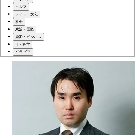
クルマ
ライフ・文化
社会
政治・国際
経済・ビジネス
IT・科学
グラビア