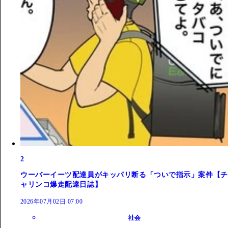
2
ウーバーイーツ配達員がキッパリ断る「ついで指示」案件【チ
ャリンコ爆走配達日誌】
2026年07月02日 07:00
社会