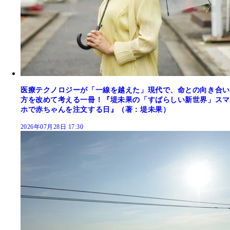
医療テクノロジーが「一線を越えた」現代で、命との向き合い
方を改めて考える一冊！『堤未果の「すばらしい新世界」スマ
ホで赤ちゃんを注文する日』（著：堤未果）
2026年07月28日 17:30