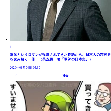
1
軍師というロマンが投影されてきた物語から、日本人の精神史
を読み解く一冊！（呉座勇一著『軍師の日本史』）
2026年08月04日 06:30
社会