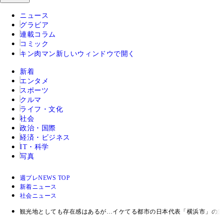
ニュース
グラビア
連載コラム
コミック
キン肉マン
新しいウィンドウで開く
新着
エンタメ
スポーツ
クルマ
ライフ・文化
社会
政治・国際
経済・ビジネス
IT・科学
写真
週プレNEWS TOP
新着ニュース
社会ニュース
観光地としても存在感はあるが…イケてる都市の日本代表「横浜市」の