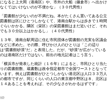
になると上大岡（港南区）や、市外の大船（鎌倉市）へ出かけ
なくてはいけないのが不便かな」（３０代男性）
「図書館が少ないのが不満だね。本がたくさん置いてある公立
図書館は区にひとつしかなくて、港南台駅からは歩きで１時間
ぐらいかかる。隣区（栄区）の栄図書館はまだ近いけど、それ
でも３０分以上はかかるし」（４０代男性）
１３年、港南台駅周辺に住む市民団体が図書館の充実を区議会
などに求めた。その際、呼びかけ人のひとりは「この辺り
は“図書館砂漠”だ」と表現した。だが、“砂漠”が広がっている
のは港南区だけではない。前出の地元記者はこう言う。
「横浜市が発表した統計（１６年）によると、市民ひとり当た
りの図書館数、蔵書数は政令指定都市で全国ワーストとなって
います。例えば図書館がひとつしかない港北区は人口３３万人
の都市ですが、同じくらいの人口の東京都中野区は８、北区は
１４あることを考えれば、その少なさがわかるはずです」