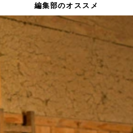
編集部のオススメ
一種
戸部屋
祀った
）
いる八百比丘尼堂