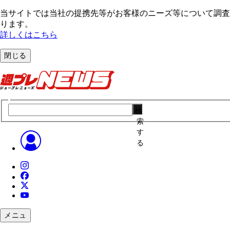
当サイトでは当社の提携先等がお客様のニーズ等について調査・
ります。
詳しくはこちら
閉じる
検
索
す
る
メニュ