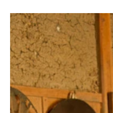
ど田舎にしかた祭りで披露された「襖からくり」の
地域の証拠品として見つかった雪駄
地域の廃材や蔵からの救出品を使用して作られた江
雨ざらしで捨てられていた祠を修復し、神棚として
西方の若手職人が作り上げた江戸部屋
姿を消しつつある白い陶器製の碍子
江戸部屋作りに着手する荻原氏（左）と針谷氏（右
地域の人達で供養を行ない、伝説を偲（しの）んで
農村舞台で演奏をした切腹ピストルズ
会場を埋めた聴衆が釘付けになった寺小屋