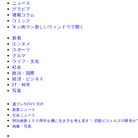
ニュース
グラビア
連載コラム
コミック
キン肉マン
新しいウィンドウで開く
新着
エンタメ
スポーツ
クルマ
ライフ・文化
社会
政治・国際
経済・ビジネス
IT・科学
写真
週プレNEWS TOP
新着ニュース
社会ニュース
明治維新１５０周年を機に生き方を考え直す！ 切腹ピストルズの隊長が
画像・写真