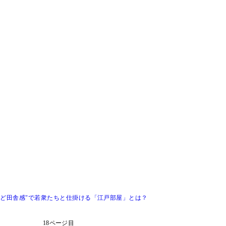
"ど田舎感"で若衆たちと仕掛ける「江戸部屋」とは？
18ページ目