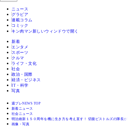
ニュース
グラビア
連載コラム
コミック
キン肉マン
新しいウィンドウで開く
新着
エンタメ
スポーツ
クルマ
ライフ・文化
社会
政治・国際
経済・ビジネス
IT・科学
写真
週プレNEWS TOP
新着ニュース
社会ニュース
明治維新１５０周年を機に生き方を考え直す！ 切腹ピストルズの隊長が
画像・写真