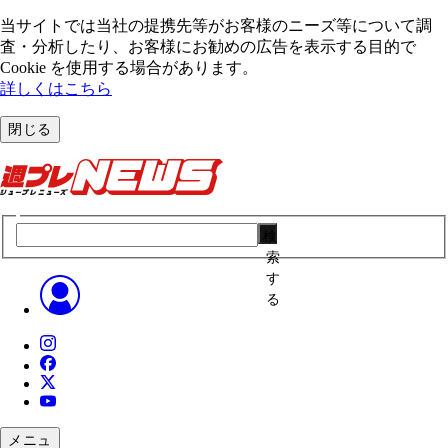
当サイトでは当社の提携先等がお客様のニーズ等について調
査・分析したり、お客様にお勧めの広告を表⽰する⽬的で
Cookie を使⽤する場合があります。
詳しくはこちら
閉じる
検
索
す
る
メニュ