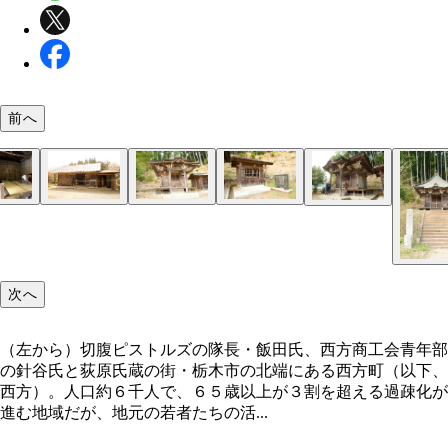
前へ
ど田舎にしかた祭りで披露された「襖からくり」の
地域の証拠品として見つかった雪駄
地域の廃材や蔵からの救出品を使用して作られた江
雨ざらしで捨てられていた祠を修復し、神棚として
西方の若手職人が作り上げた江戸部屋
姿を消しつつある白い陶器製の碍子
江戸部屋作りに着手する荻原氏（左）と針谷氏（右
地域の人達で供養を行ない、伝説を偲（しの）んで
屋
た
八百比丘尼堂
農村舞台で演奏をした切腹ピストルズ
会場を埋めた聴衆が釘付けになった寺小屋
次へ
（左から）切腹ピストルズの隊長・飯田氏、西方商工会青年部
の針谷氏と荻原氏蔵の街・栃木市の北端にある西方町（以下、
西方）。人口約６千人で、６５歳以上が３割を超える過疎化が
進む地域だが、地元の若者たちの活...