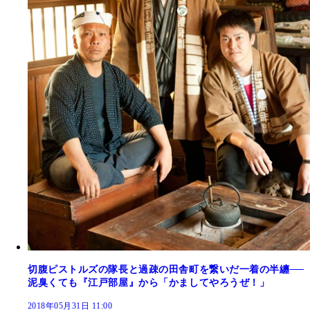
切腹ピストルズの隊長と過疎の田舎町を繋いだ一着の半纏──
泥臭くても『江戸部屋』から「かましてやろうぜ！」
2018年05月31日 11:00