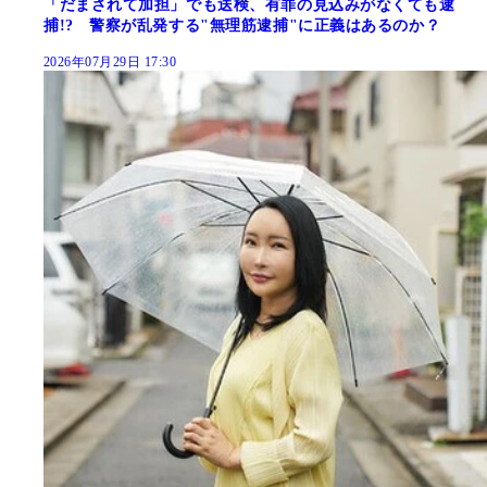
「だまされて加担」でも送検、有罪の見込みがなくても逮
捕!? 警察が乱発する"無理筋逮捕"に正義はあるのか？
2026年07月29日 17:30