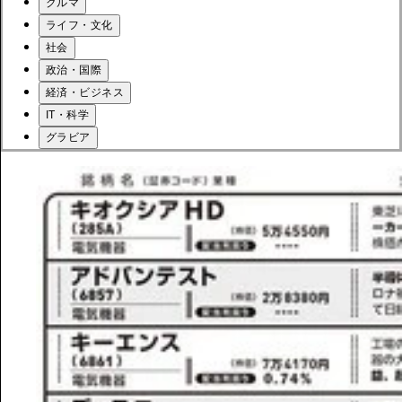
クルマ
ライフ・文化
社会
政治・国際
経済・ビジネス
IT・科学
グラビア