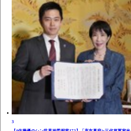
3
【#佐藤優のシン世界地図探索172】「高市幕府≒三代将軍家光