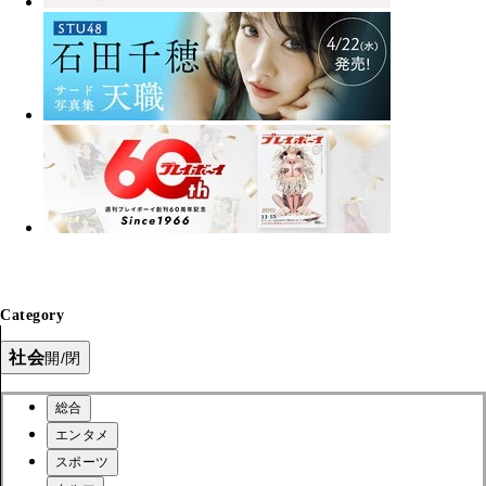
Category
社会
開/閉
総合
エンタメ
スポーツ