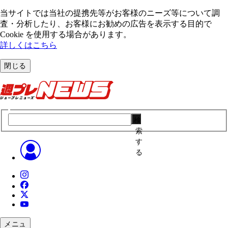
当サイトでは当社の提携先等がお客様のニーズ等について調
査・分析したり、お客様にお勧めの広告を表⽰する⽬的で
Cookie を使⽤する場合があります。
詳しくはこちら
閉じる
検
索
す
る
メニュ