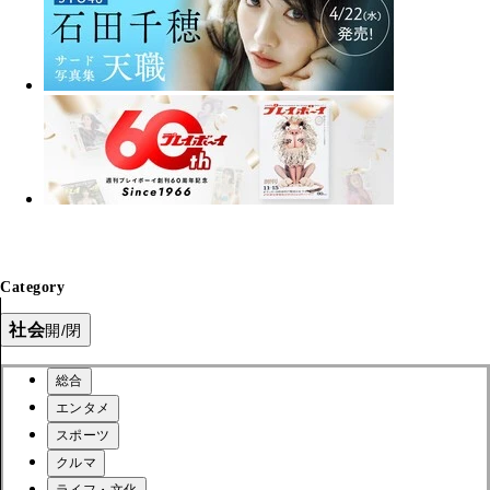
Category
社会
開/閉
総合
エンタメ
スポーツ
クルマ
ライフ・文化