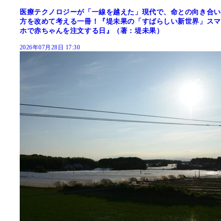
医療テクノロジーが「一線を越えた」現代で、命との向き合い
方を改めて考える一冊！『堤未果の「すばらしい新世界」スマ
ホで赤ちゃんを注文する日』（著：堤未果）
2026年07月28日 17:30