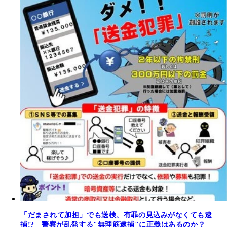
「だまされて加担」でも送検、有罪の見込みがなくても逮
捕!? 警察が乱発する"無理筋逮捕"に正義はあるのか？