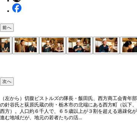
前へ
ど田舎にしかた祭りで披露された「襖からくり」の
地域の証拠品として見つかった雪駄
地域の廃材や蔵からの救出品を使用して作られた江
雨ざらしで捨てられていた祠を修復し、神棚として
西方の若手職人が作り上げた江戸部屋
姿を消しつつある白い陶器製の碍子
江戸部屋作りに着手する荻原氏（左）と針谷氏（右
地域の人達で供養を行ない、伝説を偲（しの）んで
屋
た
八百比丘尼堂
農村舞台で演奏をした切腹ピストルズ
会場を埋めた聴衆が釘付けになった寺小屋
次へ
（左から）切腹ピストルズの隊長・飯田氏、西方商工会青年部
の針谷氏と荻原氏蔵の街・栃木市の北端にある西方町（以下、
西方）。人口約６千人で、６５歳以上が３割を超える過疎化が
進む地域だが、地元の若者たちの活...