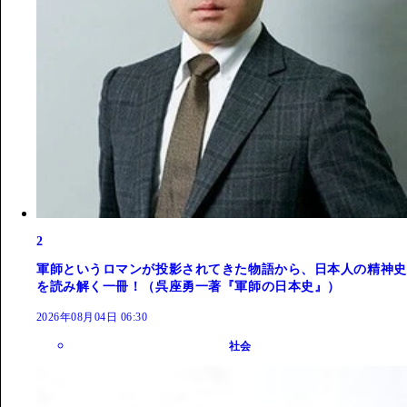
2
軍師というロマンが投影されてきた物語から、日本人の精神史
を読み解く一冊！（呉座勇一著『軍師の日本史』）
2026年08月04日 06:30
社会