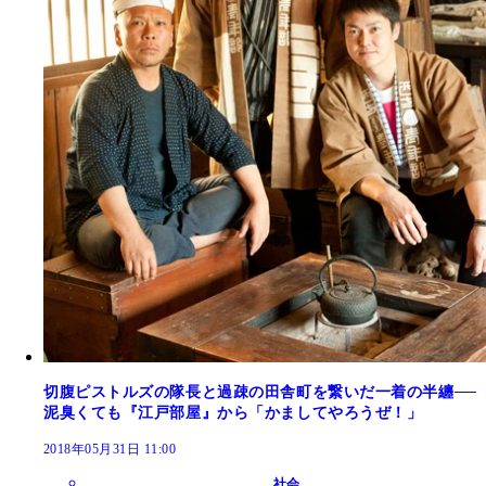
切腹ピストルズの隊長と過疎の田舎町を繋いだ一着の半纏──
泥臭くても『江戸部屋』から「かましてやろうぜ！」
2018年05月31日 11:00
社会