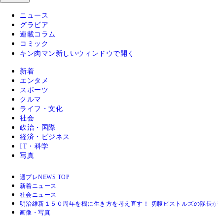
ニュース
グラビア
連載コラム
コミック
キン肉マン
新しいウィンドウで開く
新着
エンタメ
スポーツ
クルマ
ライフ・文化
社会
政治・国際
経済・ビジネス
IT・科学
写真
週プレNEWS TOP
新着ニュース
社会ニュース
明治維新１５０周年を機に生き方を考え直す！ 切腹ピストルズの隊長が
画像・写真