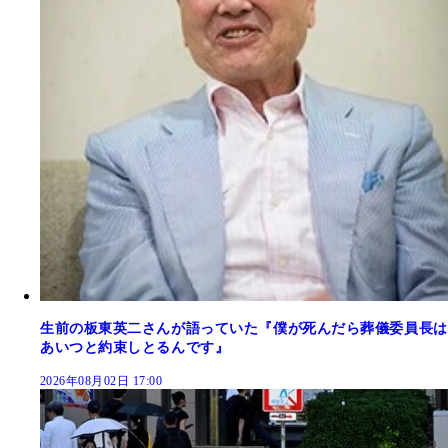
生前の板東英二さんが語っていた『僕が死んだら葬儀委員長は
あいつと約束しとるんです』
2026年08月02日 17:00