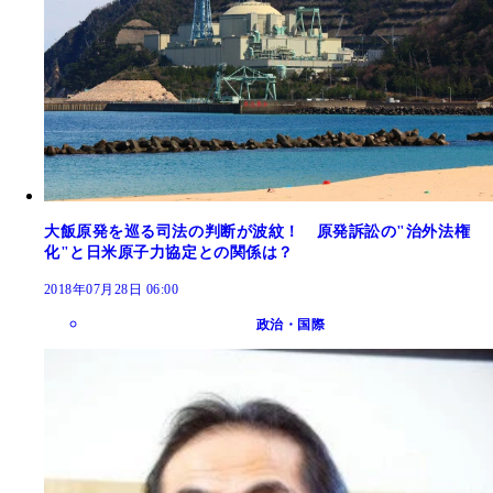
大飯原発を巡る司法の判断が波紋！ 原発訴訟の"治外法権
化"と日米原子力協定との関係は？
2018年07月28日 06:00
政治・国際