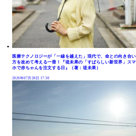
医療テクノロジーが「一線を越えた」現代で、命との向き合い
方を改めて考える一冊！『堤未果の「すばらしい新世界」スマ
ホで赤ちゃんを注文する日』（著：堤未果）
2026年07月28日 17:30