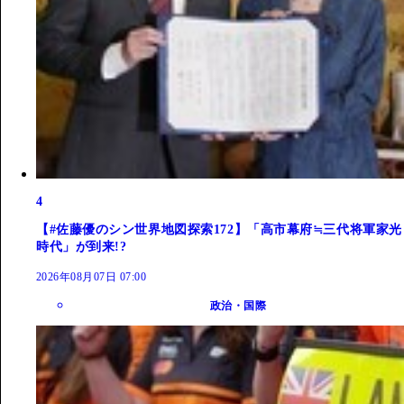
4
【#佐藤優のシン世界地図探索172】「高市幕府≒三代将軍家光
時代」が到来!?
2026年08月07日 07:00
政治・国際