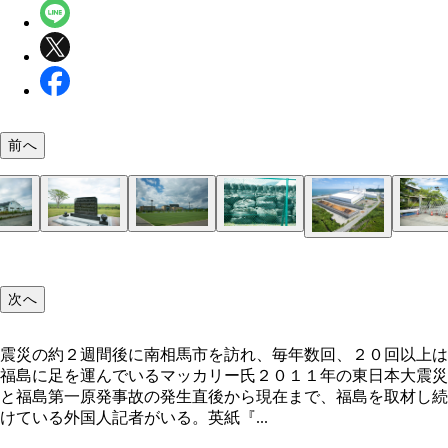
前へ
汚染土の問題は深刻だ。国は「放射能濃度が基準値
津波到達前に避難して児童・教員全員が生還した浪
浪江町の震災慰霊碑。避難指示のために救助の手が
原発事故後、廃炉作業の前線基地となっていた楢葉
汚染土が詰め込まれたフレコンバッグ
帰還困難区域に指定されている富岡町の一部はかつ
の汚染土は最大９９％再利用可能」とし、県内の公
の請戸小学校。校舎は津波の傷痕をそのまま残す
ず失われた命も多かった
Ｊヴィレッジ。東京五輪では聖火リレーの出発地の
閑静な新興住宅地
富岡町の津波や除染の廃棄物処理場
業に使おうとしている
候補になっている
次へ
震災の約２週間後に南相馬市を訪れ、毎年数回、２０回以上は
福島に足を運んでいるマッカリー氏２０１１年の東日本大震災
と福島第一原発事故の発生直後から現在まで、福島を取材し続
けている外国人記者がいる。英紙『...