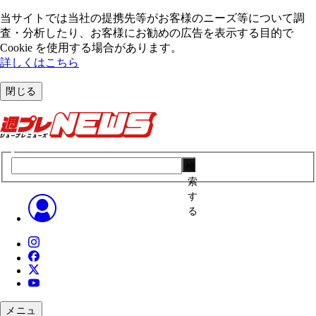
当サイトでは当社の提携先等がお客様のニーズ等について調
査・分析したり、お客様にお勧めの広告を表⽰する⽬的で
Cookie を使⽤する場合があります。
詳しくはこちら
閉じる
検
索
す
る
メニュ