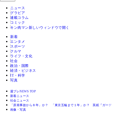
ニュース
グラビア
連載コラム
コミック
キン肉マン
新しいウィンドウで開く
新着
エンタメ
スポーツ
クルマ
ライフ・文化
社会
政治・国際
経済・ビジネス
IT・科学
写真
週プレNEWS TOP
新着ニュース
社会ニュース
「原発事故から８年」か？ 「東京五輪まで１年」か？ 英紙『ガーディ
画像・写真