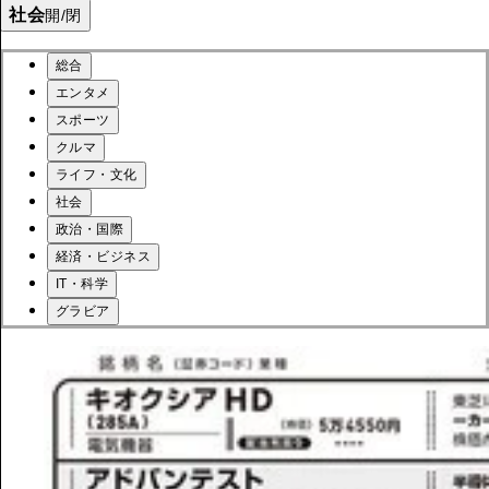
社会
開/閉
総合
エンタメ
スポーツ
クルマ
ライフ・文化
社会
政治・国際
経済・ビジネス
IT・科学
グラビア