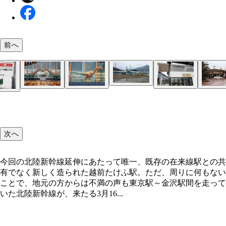
前へ
越前たけふ駅。高速道路のインターチェンジや道の
スゴい数の恐竜がお出迎え！
敦賀駅（つるがえき）
隣接しているが、周りは一面畑や野原の寂しい駅。
工事入札に2度失敗し、完成は秋頃の予定
今回の北陸新幹線延伸にあたって唯一、既存の在来
加賀温泉駅（かがおんせんえき）。駅構内完成は3
絶賛工事中で、盛り土などもまだ見える段階だ（2
福井駅
福井駅
ティラノサウルスをはじめ迫力満点の恐竜が展示や
スゴい数の恐竜がお出迎え！
ハート形モニュメントや福井名物のカニをくわえた
道の駅・越前たけふ
新幹線開業に合わせて特急が停車しなくなる、在来
敦賀駅周辺の有名観光スポット気比神宮。鳥居は春
カニをくわえた恐竜
に誘致した企業の研究施設が2年後の開業を目指し
敦賀駅前
地図・北陸新幹線・金沢～敦賀間延伸
との共有でなく新しく造られた越前たけふ駅。ただ
に合わず……
現在）
されているが、新モニュメントのひとつの完成が開
など、写真映えしそうな恐竜も
武生駅。駅周辺の住民はかなり不満げだった
社、厳島神社と並び、日本三大木造鳥居と称されて
中。今後の発展が見込まれる?
福井駅では、いまだに恐竜モニュメントの新設工事
りに何もないことで、地元の方からは不満の声も
間に合わないようだ
なわれている。ただ、市民は工事の遅れに関しては
次へ
だ
今回の北陸新幹線延伸にあたって唯一、既存の在来線駅との共
有でなく新しく造られた越前たけふ駅。ただ、周りに何もない
ことで、地元の方からは不満の声も東京駅～金沢駅間を走って
いた北陸新幹線が、来たる3月16...