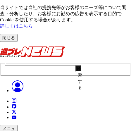
当サイトでは当社の提携先等がお客様のニーズ等について調
査・分析したり、お客様にお勧めの広告を表⽰する⽬的で
Cookie を使⽤する場合があります。
詳しくはこちら
閉じる
検
索
す
る
メニュ