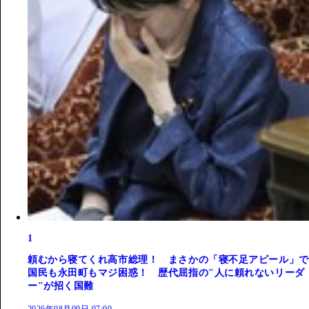
1
頼むから寝てくれ高市総理！ まさかの「寝不足アピール」で
国民も永田町もマジ困惑！ 歴代屈指の"人に頼れないリーダ
ー"が招く国難
2026年08月09日 07:00