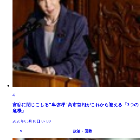
4
官邸に閉じこもる"卑弥呼"高市首相がこれから迎える「3つの
危機」
2026年05月16日 07:00
政治・国際