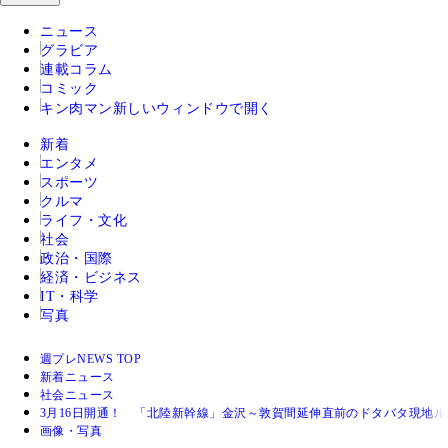
ニュース
グラビア
連載コラム
コミック
キン肉マン
新しいウィンドウで開く
新着
エンタメ
スポーツ
クルマ
ライフ・文化
社会
政治・国際
経済・ビジネス
IT・科学
写真
週プレNEWS TOP
新着ニュース
社会ニュース
3月16日開通！ 「北陸新幹線」金沢～敦賀間延伸直前のドタバタ現地ル
画像・写真