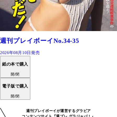
週刊プレイボーイNo.34-35
2026年08月10日発売
紙の本で購入
開/閉
電子版で購入
開/閉
週刊プレイボーイが運営するグラビア
コンテンツサイト『週プレ グラジャパ！』