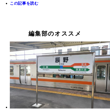
この記事を読む
駅前には、新しい商業施設や松本零士氏の代表作『
駅前はなぜか松本零士推し！
鉄道999』や『宇宙戦艦ヤマト』のキャラクターの
編集部のオススメ
並ぶ。松本氏の故郷というわけでなく、敦賀市が「
都市」「鉄道」「港」の町で作品イメージと合うか
いう理由らしい