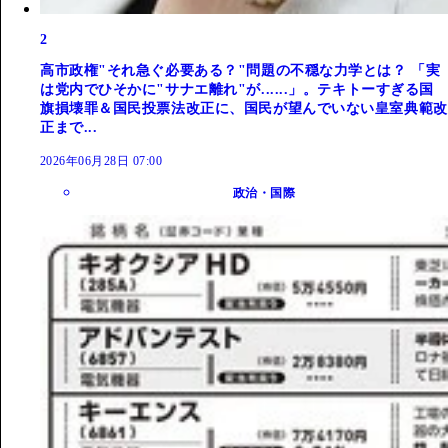
2
高市政権"それ急ぐ必要ある？"問題の不穏な力学とは？ 「実
は党内でひそかに"サナエ離れ"が......」。テキトーすぎる国
旗損壊罪＆国民投票法改正に、国民が望んでいない皇室典範改
正まで...
2026年06月28日 07:00
政治・国際