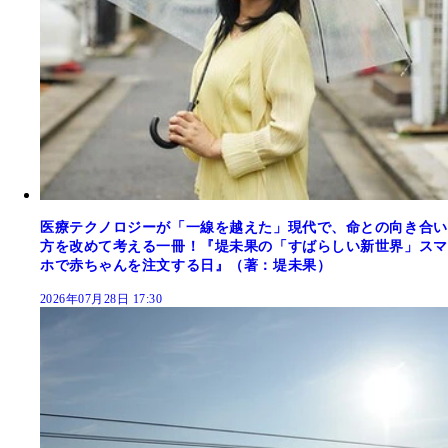
医療テクノロジーが「一線を越えた」現代で、命との向き合い
方を改めて考える一冊！『堤未果の「すばらしい新世界」スマ
ホで赤ちゃんを注文する日』（著：堤未果）
2026年07月28日 17:30