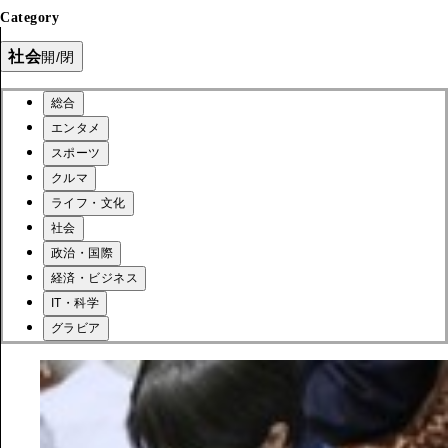
Category
社会
開/閉
総合
エンタメ
スポーツ
クルマ
ライフ・文化
社会
政治・国際
経済・ビジネス
IT・科学
グラビア