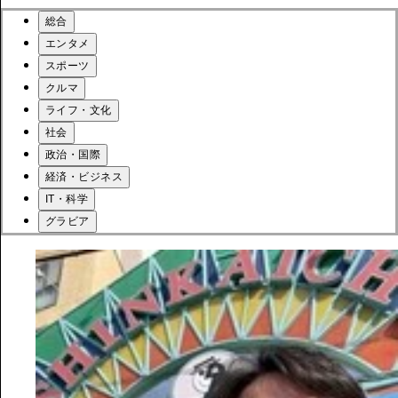
総合
エンタメ
スポーツ
クルマ
ライフ・文化
社会
政治・国際
経済・ビジネス
IT・科学
グラビア