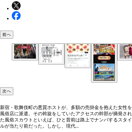
前へ
新宿・歌舞伎町の悪質ホストが、多額の売掛金を抱
スカウトは女性を特定の基準で序列づけし、全国の
女性を風俗店に派遣。その斡旋をしていたアクセス
店に情報を送る。まさしく人身売買のような仕組み
部が摘発された
次へ
新宿・歌舞伎町の悪質ホストが、多額の売掛金を抱えた女性を
X（旧Twitter）で検索してヒットした風俗スカウト
風俗店に派遣。その斡旋をしていたアクセスの幹部が摘発され
カウント。現在も同様のアカウントが数多く運用さ
た風俗スカウトといえば、ひと昔前は路上でナンパするスタイ
いる
ルが当たり前だった。しかし、現代...