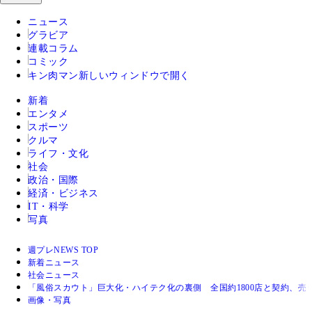
ニュース
グラビア
連載コラム
コミック
キン肉マン
新しいウィンドウで開く
新着
エンタメ
スポーツ
クルマ
ライフ・文化
社会
政治・国際
経済・ビジネス
IT・科学
写真
週プレNEWS TOP
新着ニュース
社会ニュース
「風俗スカウト」巨大化・ハイテク化の裏側 全国約1800店と契約、売
画像・写真