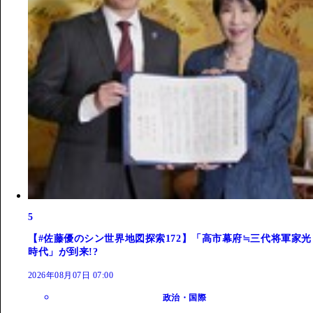
5
【#佐藤優のシン世界地図探索172】「高市幕府≒三代将軍家光
時代」が到来!?
2026年08月07日 07:00
政治・国際