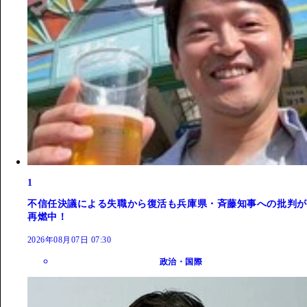
1
不信任決議による失職から復活も兵庫県・斉藤知事への批判が
再燃中！
2026年08月07日 07:30
政治・国際