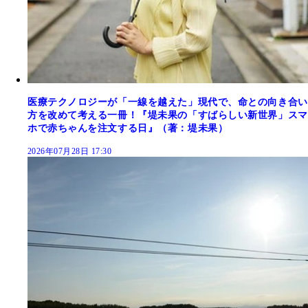
医療テクノロジーが「一線を越えた」現代で、命との向き合い
方を改めて考える一冊！『堤未果の「すばらしい新世界」スマ
ホで赤ちゃんを注文する日』（著：堤未果）
2026年07月28日 17:30