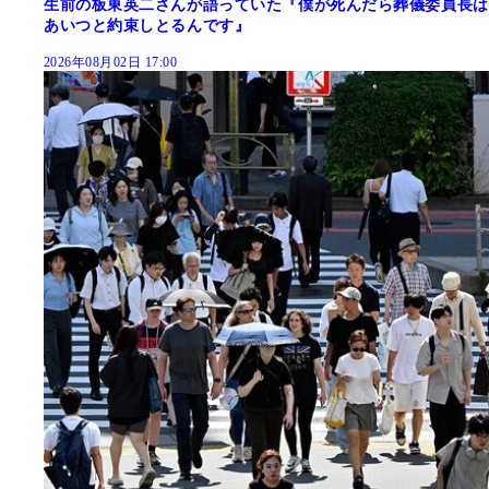
生前の板東英二さんが語っていた『僕が死んだら葬儀委員長は
あいつと約束しとるんです』
2026年08月02日 17:00