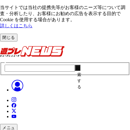
当サイトでは当社の提携先等がお客様のニーズ等について調
査・分析したり、お客様にお勧めの広告を表⽰する⽬的で
Cookie を使⽤する場合があります。
詳しくはこちら
閉じる
検
索
す
る
メニュ