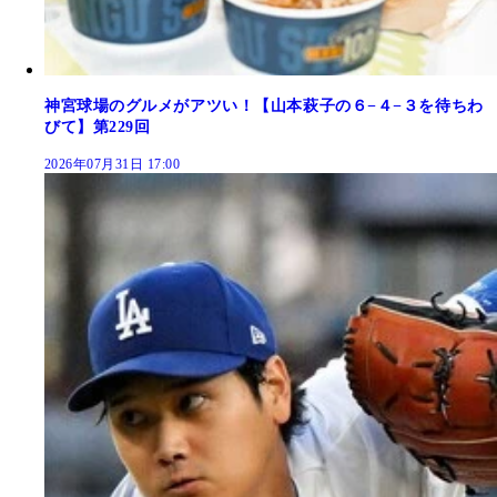
神宮球場のグルメがアツい！【山本萩子の６−４−３を待ちわ
びて】第229回
2026年07月31日 17:00