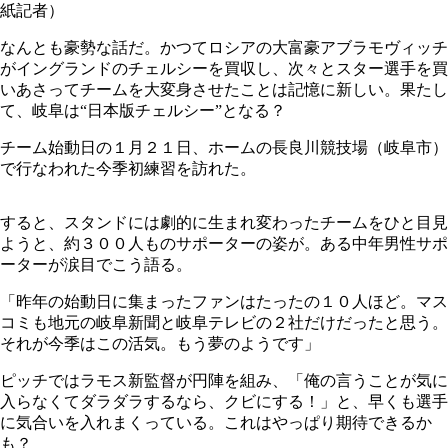
紙記者）
なんとも豪勢な話だ。かつてロシアの大富豪アブラモヴィッチ
がイングランドのチェルシーを買収し、次々とスター選手を買
いあさってチームを大変身させたことは記憶に新しい。果たし
て、岐阜は“日本版チェルシー”となる？
チーム始動日の１月２１日、ホームの長良川競技場（岐阜市）
で行なわれた今季初練習を訪れた。
すると、スタンドには劇的に生まれ変わったチームをひと目見
ようと、約３００人ものサポーターの姿が。ある中年男性サポ
ーターが涙目でこう語る。
「昨年の始動日に集まったファンはたったの１０人ほど。マス
コミも地元の岐阜新聞と岐阜テレビの２社だけだったと思う。
それが今季はこの活気。もう夢のようです」
ピッチではラモス新監督が円陣を組み、「俺の言うことが気に
入らなくてダラダラするなら、クビにする！」と、早くも選手
に気合いを入れまくっている。これはやっぱり期待できるか
も？