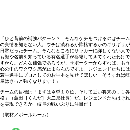
「ひと昔前の補強パターン？ そんなケチをつけるのはチーム
の実情を知らない人。ウチは潰れるか降格するかのギリギリが
日常だったチーム。そんなところにサッカーに詳しくない人で
も顔や名前を知っている有名選手が移籍してきてくれたわけで
すから。どんな補強であろうが、サポーターからすれば、もう
心の中のワクワク感が止まらんのですよ。レジェンドたちには
若手選手にプロとしてのお手本を見せてほしい。そうすれば岐
阜はきっと強くなります！」
チームの目標は「まずは今季１０位、そして近い将来のＪ１昇
格」（薫田［くんだ］大二郎社長）だ。レジェンドたちはそれ
を実現できるか。岐阜の戦いぶりに注目だ！
（取材／ボールルーム）