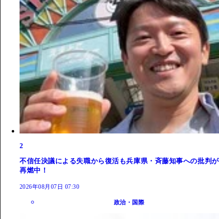
2
不信任決議による失職から復活も兵庫県・斉藤知事への批判が
再燃中！
2026年08月07日 07:30
政治・国際