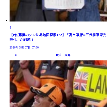
4
【#佐藤優のシン世界地図探索172】「高市幕府≒三代将軍家光
時代」が到来!?
2026年08月07日 07:00
政治・国際