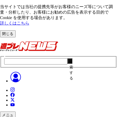
当サイトでは当社の提携先等がお客様のニーズ等について調
査・分析したり、お客様にお勧めの広告を表⽰する⽬的で
Cookie を使⽤する場合があります。
詳しくはこちら
閉じる
検
索
す
る
メニュ