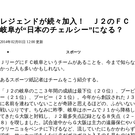
レジェンドが続々加入！ Ｊ２のＦＣ
岐阜が“日本のチェルシー”になる？
2014年02月01日 12:00 更新
スポーツ
ＪリーグにＦＣ岐阜というチームがあることを、今まで知らな
かった人も多いかもしれない。
あるスポーツ紙記者はチームをこう紹介する。
「Ｊ２の岐阜のここ３年間の成績は最下位（２０位）、ブービ
ー（２１位）、ブービー（２１位）。今年から創設されたＪ３
に名前を連ねていないことが奇跡と思えるほどの、ふがいない
戦いぶりです。ちなみに昨季、岐阜はホームでＪ１から降格し
てきたＧ大阪と対戦し、Ｊ２最多失点記録となる８失点（２－
８）を喫しました。試合途中からＧ大阪は主力の遠藤保仁やパ
ウリーニョをベンチに下げるなど、流していたにもかかわらず