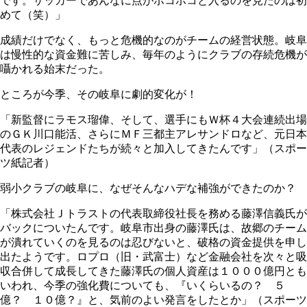
です。サッカーであんなに点がボコボコと入るのを見たのは初
めて（笑）」
成績だけでなく、もっと危機的なのがチームの経営状態。岐阜
は慢性的な資金難に苦しみ、毎年のようにクラブの存続危機が
囁かれる始末だった。
ところが今季、その岐阜に劇的変化が！
「新監督にラモス瑠偉、そして、選手にもＷ杯４大会連続出場
のＧＫ川口能活、さらにＭＦ三都主アレサンドロなど、元日本
代表のレジェンドたちが続々と加入してきたんです」（スポー
ツ紙記者）
弱小クラブの岐阜に、なぜそんなハデな補強ができたのか？
「株式会社Ｊトラストの代表取締役社長を務める藤澤信義氏が
バックについたんです。岐阜市出身の藤澤氏は、故郷のチーム
が潰れていくのを見るのは忍びないと、破格の資金提供を申し
出たようです。ロプロ（旧・武富士）など金融会社を次々と吸
収合併して成長してきた藤澤氏の個人資産は１０００億円とも
いわれ、今季の強化費についても、『いくらいるの？ ５
億？ １０億？』と、気前のよい発言をしたとか」（スポーツ