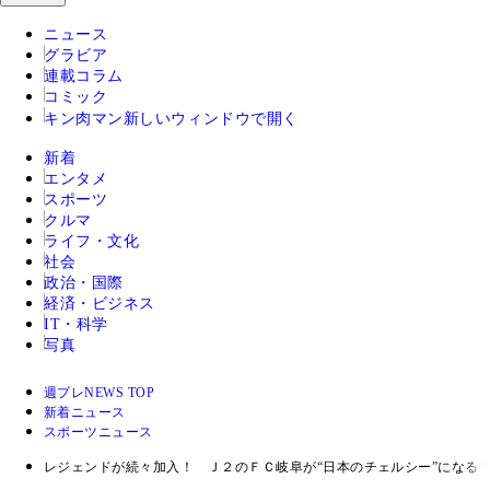
ニュース
グラビア
連載コラム
コミック
キン肉マン
新しいウィンドウで開く
新着
エンタメ
スポーツ
クルマ
ライフ・文化
社会
政治・国際
経済・ビジネス
IT・科学
写真
週プレNEWS TOP
新着ニュース
スポーツニュース
レジェンドが続々加入！ Ｊ２のＦＣ岐阜が“日本のチェルシー”になる