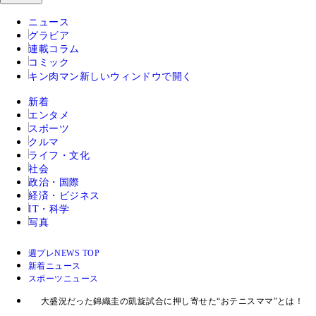
ニュース
グラビア
連載コラム
コミック
キン肉マン
新しいウィンドウで開く
新着
エンタメ
スポーツ
クルマ
ライフ・文化
社会
政治・国際
経済・ビジネス
IT・科学
写真
週プレNEWS TOP
新着ニュース
スポーツニュース
大盛況だった錦織圭の凱旋試合に押し寄せた“おテニスママ”とは！