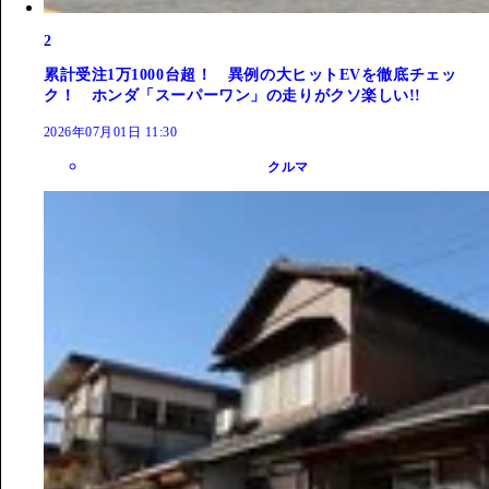
2
累計受注1万1000台超！ 異例の大ヒットEVを徹底チェッ
ク！ ホンダ「スーパーワン」の走りがクソ楽しい!!
2026年07月01日 11:30
クルマ