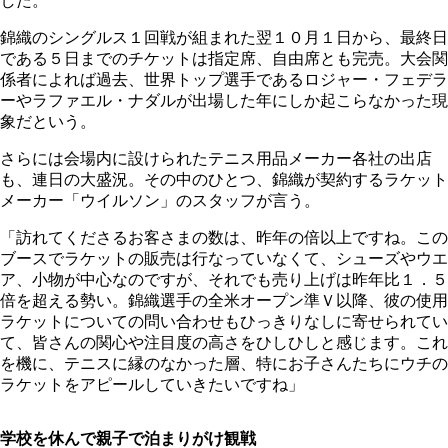
した。
錦織のシングルス１回戦が組まれた翌１０月１日から、最終日
である５日までのチケットは指定席、自由席とも完売。大会関
係者によれば過去、世界トップ選手であるロジャー・フェデラ
ーやラファエル・ナダルが出場した年にしか起こらなかった現
象だという。
さらには会場内に設けられたテニス用品メーカー各社の出店
も、連日の大盛況。その中のひとつ、錦織が契約するラケット
メーカー「ウイルソン」のスタッフが言う。
「訪れてくださるお客さまの数は、昨年の倍以上ですね。この
ブースでラケットの販売は行なっていなくて、シューズやウエ
ア、小物が中心なのですが、それでも売り上げは昨年比１．５
倍を超える勢い。錦織選手の全米オープン準Ｖ以降、彼の使用
ラケットについての問い合わせもひっきりなしに寄せられてい
て、皆さんの関心や注目度の高さをひしひしと感じます。これ
を機に、テニスに縁のなかった層、特にお子さんたちにウチの
ラケットをアピールしていきたいですね」
学校を休んで親子で泊まりがけ観戦