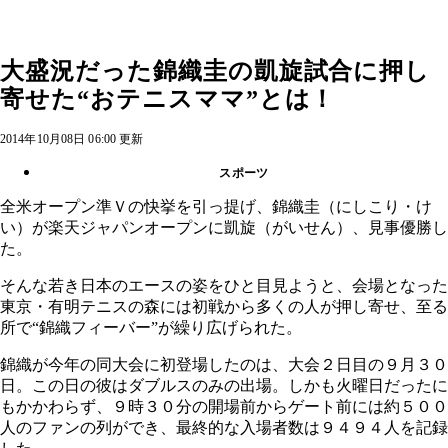
大盛況だった錦織圭の凱旋試合に押し
寄せた“おテニスママ”とは！
2014年10月08日 06:00 更新
スポーツ
全米オープン準Ｖの快挙を引っ提げ、錦織圭（にしこり・け
い）が楽天ジャパンオープンに凱旋（がいせん）、見事優勝し
た。
そんな若き日本のエースの姿をひと目見ようと、会場となった
東京・有明テニスの森には初戦から多くの人が押し寄せ、至る
所で“錦織フィーバー”が繰り広げられた。
錦織が今年の同大会に初登場したのは、大会２日目の９月３０
日。この日の彼はダブルスのみの出場。しかも火曜日だったに
もかかわらず、９時３０分の開場前からゲート前には約５００
人のファンの列ができ、最終的な入場者数は９４９４人を記録