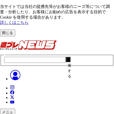
当サイトでは当社の提携先等がお客様のニーズ等について調
査・分析したり、お客様にお勧めの広告を表⽰する⽬的で
Cookie を使⽤する場合があります。
詳しくはこちら
閉じる
検
索
す
る
メニュ