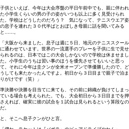
子供といえば、今年は大会序盤の平日午前中でも、親に伴われ
た小学生くらいの男の子の姿がいつも以上に多く見受けられ
た。学校はどうしたのだろう？ 気になって、テニスウエア姿
の息子を連れた３０代半ばとおぼしき母親に話を聞いてみる
と……。
「大阪から来ました。息子は週に５日、地元のテニススクール
に通わせています。世界の一流選手のプレーを子供に生で見せ
られるのは、日本ではこの大会しかないので学校は休ませまし
た。小学生のうちは習い事のほうを優先させてもいいと思っ
て。それに今年は圭クンが全米オープンで準優勝したので、ど
うしても来たかったんですよ。初日から３日目まで親子で泊ま
りがけです（笑）」
準決勝や決勝を目当てに来ても、その前に錦織が負けてしまっ
ている場合も考えられた。でも、大会初日から３日目までを押
さえれば、確実に彼の試合を１試合は見られるという算段なの
だ。
と、そこへ息子クンがひと言。