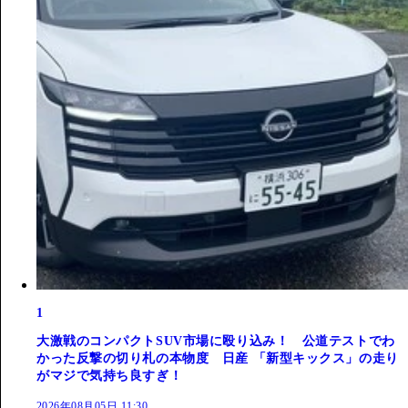
1
大激戦のコンパクトSUV市場に殴り込み！ 公道テストでわ
かった反撃の切り札の本物度 日産 「新型キックス」の走り
がマジで気持ち良すぎ！
2026年08月05日 11:30