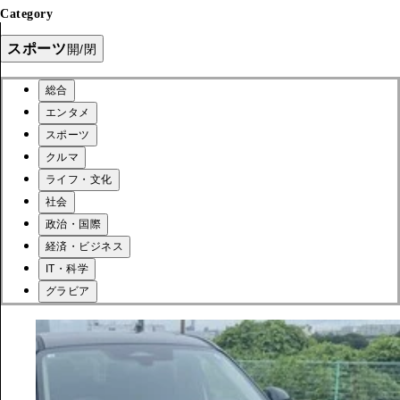
Category
スポーツ
開/閉
総合
エンタメ
スポーツ
クルマ
ライフ・文化
社会
政治・国際
経済・ビジネス
IT・科学
グラビア