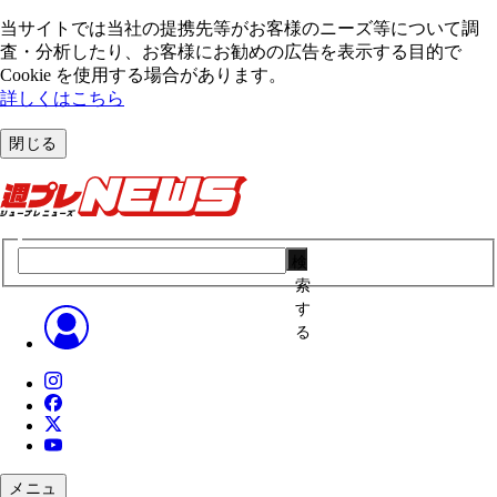
当サイトでは当社の提携先等がお客様のニーズ等について調
査・分析したり、お客様にお勧めの広告を表⽰する⽬的で
Cookie を使⽤する場合があります。
詳しくはこちら
閉じる
検
索
す
る
メニュ