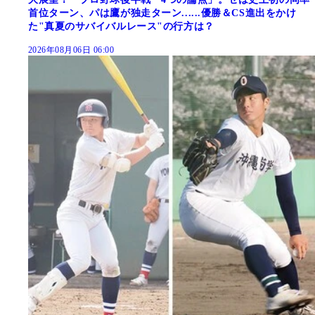
首位ターン、パは鷹が独走ターン......優勝＆CS進出をかけ
た"真夏のサバイバルレース"の行方は？
2026年08月06日 06:00