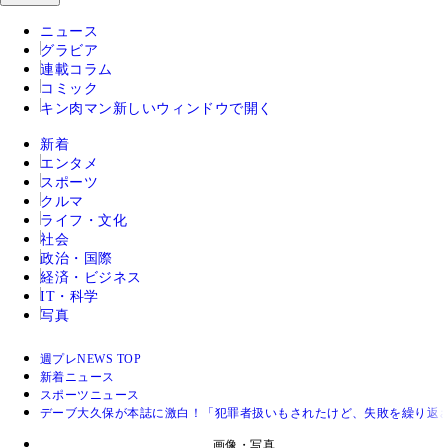
ニュース
グラビア
連載コラム
コミック
キン肉マン
新しいウィンドウで開く
新着
エンタメ
スポーツ
クルマ
ライフ・文化
社会
政治・国際
経済・ビジネス
IT・科学
写真
週プレNEWS TOP
新着ニュース
スポーツニュース
デーブ大久保が本誌に激白！「犯罪者扱いもされたけど、失敗を繰り返
画像・写真