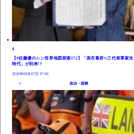
4
【#佐藤優のシン世界地図探索172】「高市幕府≒三代将軍家光
時代」が到来!?
2026年08月07日 07:00
政治・国際