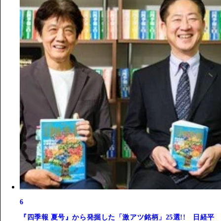
6
『四季報 夏号』から発掘した「激アツ銘柄」25選!! 日経平