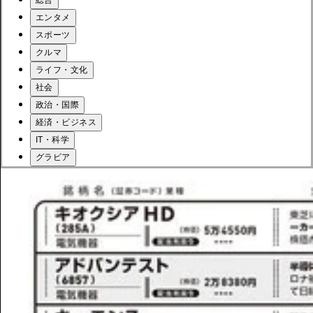
エンタメ
スポーツ
クルマ
ライフ・文化
社会
政治・国際
経済・ビジネス
IT・科学
グラビア