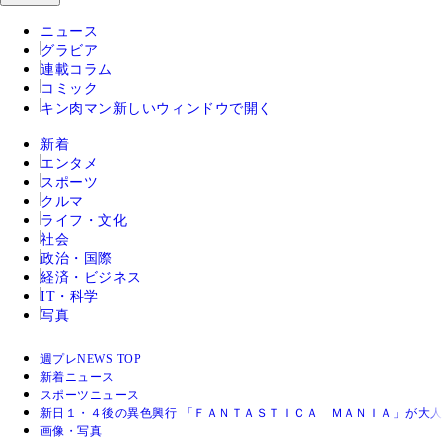
ニュース
グラビア
連載コラム
コミック
キン肉マン
新しいウィンドウで開く
新着
エンタメ
スポーツ
クルマ
ライフ・文化
社会
政治・国際
経済・ビジネス
IT・科学
写真
週プレNEWS TOP
新着ニュース
スポーツニュース
新日１・４後の異色興行 「ＦＡＮＴＡＳＴＩＣＡ ＭＡＮＩＡ」が大人
画像・写真