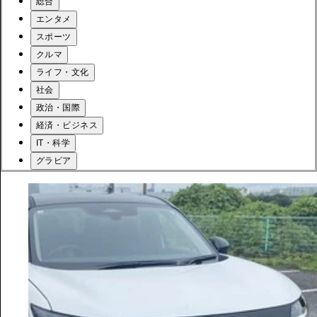
総合
エンタメ
スポーツ
クルマ
ライフ・文化
社会
政治・国際
経済・ビジネス
IT・科学
グラビア