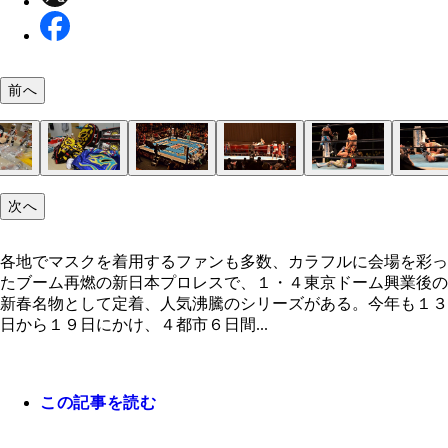
前へ
お約束だが、マスクに手を掛けたときの歓声（悲鳴
入場直後からゲレーロ・ポーズの熱狂的なファンに
各地でマスクを着用するファンも多数、カラフルに
マスクをかたどったキャップやルチャドールのフィ
新日本のライオンマークまでマスクにしてしまった
入場に力を入れる選手が多い中、ボラドール・ジュ
変な日本語を話すが技は超一流のマスカラ・ドラダ
どっちが技を掛けているのか一瞬わからなくなるナ
乱闘にも巻き込まれそうな距離で観戦できる新木場
ゲレーロへの声援に負けじとベテランのアトランテ
ラストだよ！全員集合～！とばかりに、日本＆メキ
チケットがなくても入場できる後楽園ホールのグッ
次へ
はひときわ大きい
れてか、本人もノリノリで応援の波は後楽園ホール
を彩った
ア、アクセサリーなどメキシコ製の雑貨も人気を呼
真奥）！ この勢いで真夏のルチャも開催を期待し
は特にこだわる選手。漆黒の翼を背面に広げて登場
日本所属が発表され、ますます人気者となるか！＠
メキシカンストレッチ
1stRINGは、サイズが小柄でもルチャの選手の荒々
もこの高さで飛翔し魅せた！
入り乱れて記念撮影。ファンの拍手と大歓声で超ゴ
り場は時間とともに長蛇の列が。選手が持参したレ
に広がった
いた
す！！
大会
息遣いがより身近に！
ンな幕引きに！
マスクやTシャツを購入できる
各地でマスクを着用するファンも多数、カラフルに会場を彩っ
たブーム再燃の新日本プロレスで、１・４東京ドーム興業後の
新春名物として定着、人気沸騰のシリーズがある。今年も１３
日から１９日にかけ、４都市６日間...
この記事を読む