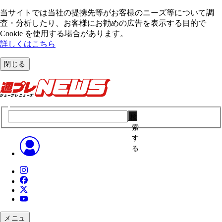
当サイトでは当社の提携先等がお客様のニーズ等について調
査・分析したり、お客様にお勧めの広告を表⽰する⽬的で
Cookie を使⽤する場合があります。
詳しくはこちら
閉じる
検
索
す
る
メニュ