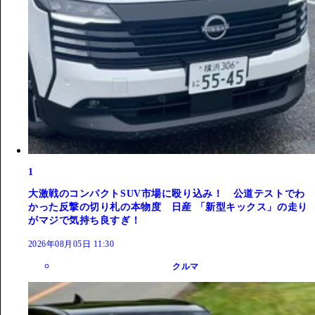
1
大激戦のコンパクトSUV市場に殴り込み！ 公道テストでわ
かった反撃の切り札の本物度 日産 「新型キックス」の走り
がマジで気持ち良すぎ！
2026年08月05日 11:30
クルマ