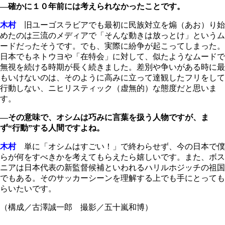
―確かに１０年前には考えられなかったことです。
木村
旧ユーゴスラビアでも最初に民族対立を煽（あお）り始
めたのは三流のメディアで「そんな動きは放っとけ」というム
ードだったそうです。でも、実際に紛争が起こってしまった。
日本でもネトウヨや「在特会」に対して、似たようなムードで
無視を続ける時期が長く続きました。差別や争いがある時に最
もいけないのは、そのように高みに立って達観したフリをして
行動しない、ニヒリスティック（虚無的）な態度だと思いま
す。
―その意味で、オシムは巧みに言葉を扱う人物ですが、ま
ず“行動”する人間ですよね。
木村
単に「オシムはすごい！」で終わらせず、今の日本で僕
らが何をすべきかを考えてもらえたら嬉しいです。また、ボス
ニアは日本代表の新監督候補といわれるハリルホジッチの祖国
でもある。そのサッカーシーンを理解する上でも手にとっても
らいたいです。
（構成／古澤誠一郎 撮影／五十嵐和博）