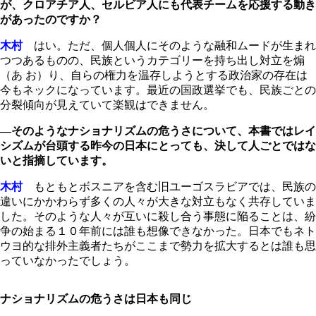
が、クロアチア人、セルビア人にも代表チームを応援する動き
があったのですか？
木村
はい。ただ、個人個人にそのような融和ムードが生まれ
つつあるものの、民族というカテゴリーを持ち出し対立を煽
（あ お）り、自らの権力を温存しようとする政治家の存在は
今もネックになっています。最近の国政選挙でも、民族ごとの
分裂傾向が見えていて楽観はできません。
―そのようなナショナリズムの危うさについて、本書ではレイ
シズムが台頭する昨今の日本にとっても、決して人ごとではな
いと指摘しています。
木村
もともとボスニアを含む旧ユーゴスラビアでは、民族の
違いにかかわらず多くの人々が大きな対立もなく共存していま
した。そのような人々が互いに殺し合う事態に陥ることは、紛
争の始まる１０年前には誰も想像できなかった。日本でもネト
ウヨ的な排外主義者たちがここまで勢力を拡大するとは誰も思
っていなかったでしょう。
ナショナリズムの危うさは日本も同じ