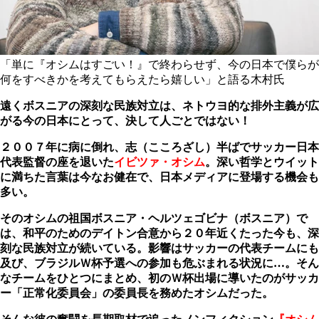
「単に『オシムはすごい！』で終わらせず、今の日本で僕らが
何をすべきかを考えてもらえたら嬉しい」と語る木村氏
遠くボスニアの深刻な民族対立は、ネトウヨ的な排外主義が広
がる今の日本にとって、決して人ごとではない！
２００７年に病に倒れ、志（こころざし）半ばでサッカー日本
代表監督の座を退いた
イビツァ・オシム
。深い哲学とウイット
に満ちた言葉は今なお健在で、日本メディアに登場する機会も
多い。
そのオシムの祖国ボスニア・ヘルツェゴビナ（ボスニア）で
は、和平のためのデイトン合意から２０年近くたった今も、深
刻な民族対立が続いている。影響はサッカーの代表チームにも
及び、ブラジルＷ杯予選への参加も危ぶまれる状況に…。そん
なチームをひとつにまとめ、初のＷ杯出場に導いたのがサッカ
ー「正常化委員会」の委員長を務めたオシムだった。