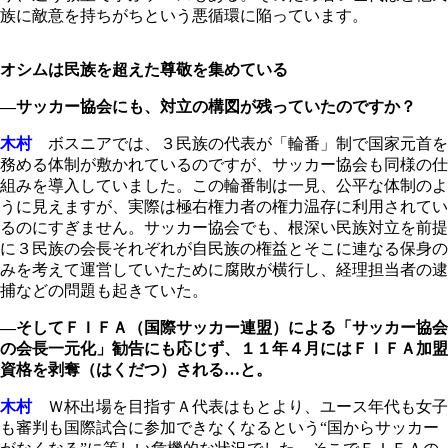
族に敵意を持ちがちという悪循環に陥っています。
オシムは民族を超えた尊敬を集めている
―サッカー協会にも、対立の構図が残っていたのですか？
木村
ボスニアでは、３民族の代表が「輪番」制で国家元首を
務める体制が敷かれているのですが、サッカー協会も同様の仕
組みを導入していました。この輪番制は一見、公平な体制のよ
うに見えますが、実際は極右権力者の権力温存に利用されてい
るのにすぎません。サッカー協会でも、根深い民族対立を前提
に３民族の会長それぞれが自民族の権益とそこに連なる保身の
みを考えて運営していたために腐敗が横行し、経理担当者の逮
捕などの問題も起きていた。
―そしてＦＩＦＡ（国際サッカー連盟）による「サッカー協会
の会長一元化」勧告にも応じず、１１年４月にはＦＩＦＡ加盟
資格を剥奪（はくだつ）される…と。
木村
Ｗ杯出場を目指すＡ代表はもとより、ユース年代も女子
も審判も国際試合に参加できなくなるという“国からサッカー