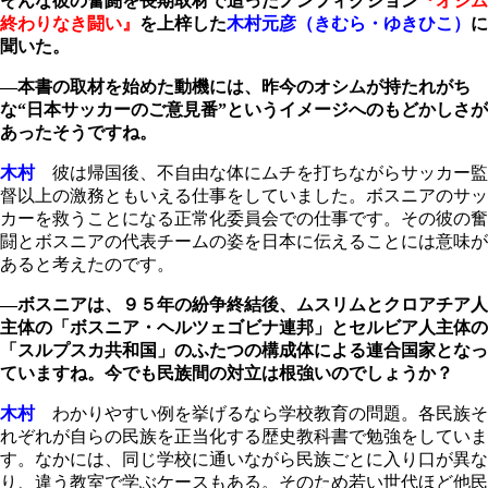
そんな彼の奮闘を長期取材で追ったノンフィクション
『オシム
終わりなき闘い』
を上梓した
木村元彦（きむら・ゆきひこ）
に
聞いた。
―本書の取材を始めた動機には、昨今のオシムが持たれがち
な“日本サッカーのご意見番”というイメージへのもどかしさが
あったそうですね。
木村
彼は帰国後、不自由な体にムチを打ちながらサッカー監
督以上の激務ともいえる仕事をしていました。ボスニアのサッ
カーを救うことになる正常化委員会での仕事です。その彼の奮
闘とボスニアの代表チームの姿を日本に伝えることには意味が
あると考えたのです。
―ボスニアは、９５年の紛争終結後、ムスリムとクロアチア人
主体の「ボスニア・ヘルツェゴビナ連邦」とセルビア人主体の
「スルプスカ共和国」のふたつの構成体による連合国家となっ
ていますね。今でも民族間の対立は根強いのでしょうか？
木村
わかりやすい例を挙げるなら学校教育の問題。各民族そ
れぞれが自らの民族を正当化する歴史教科書で勉強をしていま
す。なかには、同じ学校に通いながら民族ごとに入り口が異な
り、違う教室で学ぶケースもある。そのため若い世代ほど他民