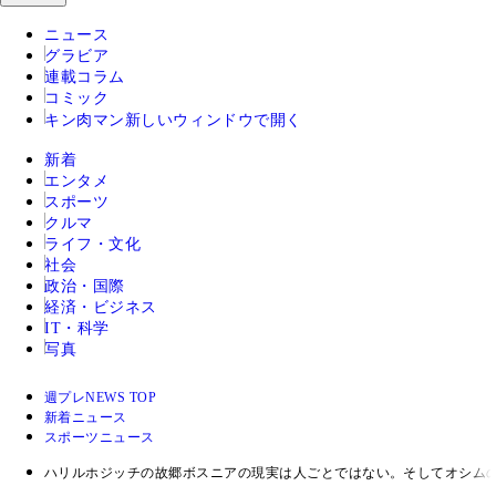
ニュース
グラビア
連載コラム
コミック
キン肉マン
新しいウィンドウで開く
新着
エンタメ
スポーツ
クルマ
ライフ・文化
社会
政治・国際
経済・ビジネス
IT・科学
写真
週プレNEWS TOP
新着ニュース
スポーツニュース
ハリルホジッチの故郷ボスニアの現実は人ごとではない。そしてオシム