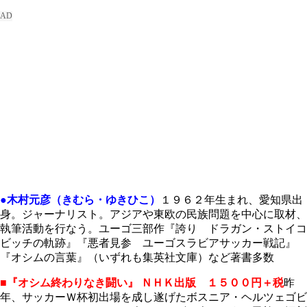
●木村元彦（きむら・ゆきひこ）
１９６２年生まれ、愛知県出
身。ジャーナリスト。アジアや東欧の民族問題を中心に取材、
執筆活動を行なう。ユーゴ三部作『誇り ドラガン・ストイコ
ビッチの軌跡』『悪者見参 ユーゴスラビアサッカー戦記』
『オシムの言葉』（いずれも集英社文庫）など著書多数
■『オシム終わりなき闘い』
ＮＨＫ出版 １５００円＋税
昨
年、サッカーＷ杯初出場を成し遂げたボスニア・ヘルツェゴビ