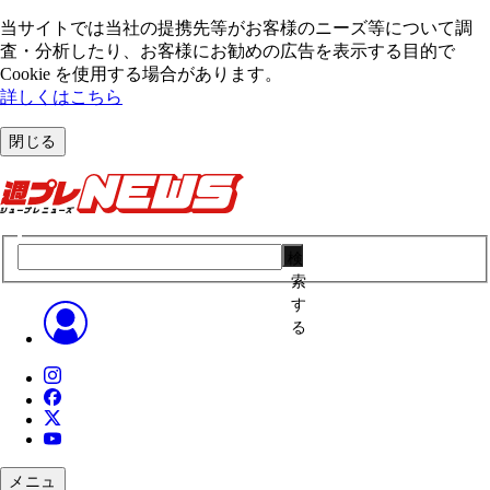
当サイトでは当社の提携先等がお客様のニーズ等について調
査・分析したり、お客様にお勧めの広告を表⽰する⽬的で
Cookie を使⽤する場合があります。
詳しくはこちら
閉じる
検
索
す
る
メニュ