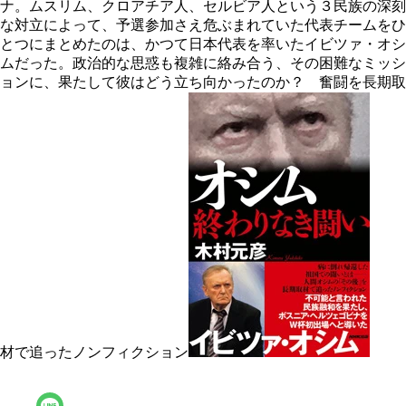
ナ。ムスリム、クロアチア人、セルビア人という３民族の深刻
な対立によって、予選参加さえ危ぶまれていた代表チームをひ
とつにまとめたのは、かつて日本代表を率いたイビツァ・オシ
ムだった。政治的な思惑も複雑に絡み合う、その困難なミッシ
ョンに、果たして彼はどう立ち向かったのか？ 奮闘を長期取
材で追ったノンフィクション