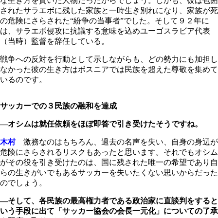
な生き方を貫いた人物だったからでしょう。しかも、彼は包囲
されたサラエボに残した家族と一時生き別れになり、家族が死
の危険にさらされた“紛争の当事者”でした。そして９２年に
は、サラエボ侵攻に抗議する意味を込めユーゴスラビア代表
（当時）監督を辞任している。
戦争への反対を行動として示しながらも、どの勢力にも加担し
なかった彼の生き方はボスニアでは民族を超えた尊敬を集めて
いるのです。
サッカーでの３民族の融和を達成
―オシムは就任依頼をほぼ即答で引き受けたそうですね。
木村
激務なのはもちろん、過去の名声を失い、自身の身辺が
危険にさらされるリスクもあったと思います。それでもオシム
がその役を引き受けたのは、国に残された唯一の希望であり自
らの生きがいでもあるサッカーを失いたくない思いからだった
のでしょう。
―そして、各民族の最高権力者である政治家に直談判をすると
いう手段に出て「サッカー協会の会長一元化」についての了承