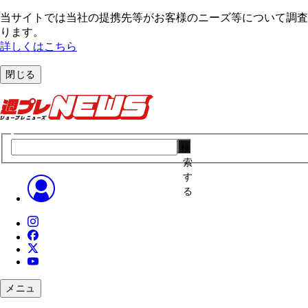
当サイトでは当社の提携先等がお客様のニーズ等について調査・
ります。
詳しくはこちら
閉じる
検
索
す
る
メニュ