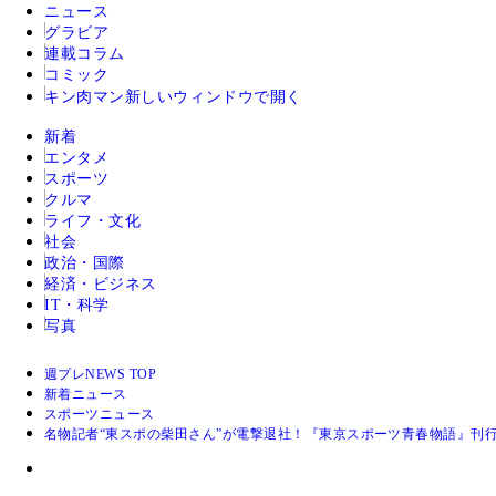
ニュース
グラビア
連載コラム
コミック
キン肉マン
新しいウィンドウで開く
新着
エンタメ
スポーツ
クルマ
ライフ・文化
社会
政治・国際
経済・ビジネス
IT・科学
写真
週プレNEWS TOP
新着ニュース
スポーツニュース
名物記者“東スポの柴田さん”が電撃退社！『東京スポーツ青春物語』刊