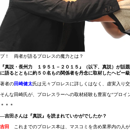
プ！ 両者が語るプロレスの魔力とは？
『真説・長州力 １９５１－２０１５』（以下、真説）が話題
に語るとともに約５０名もの関係者を丹念に取材したヘビー級
著者の
田崎健太
氏は元々プロレスに詳しくはなく、虚実入り交
そんな田崎氏が、プロレスラーへの取材経験も豊富な“プロイ
＊＊＊
―吉田さんは『真説』を読まれていかがでしたか？
吉田
これまでのプロレス本は、マスコミを含め業界内の人が