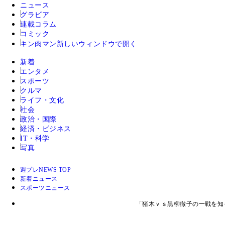
ニュース
グラビア
連載コラム
コミック
キン肉マン
新しいウィンドウで開く
新着
エンタメ
スポーツ
クルマ
ライフ・文化
社会
政治・国際
経済・ビジネス
IT・科学
写真
週プレNEWS TOP
新着ニュース
スポーツニュース
「猪木ｖｓ黒柳徹子の一戦を知