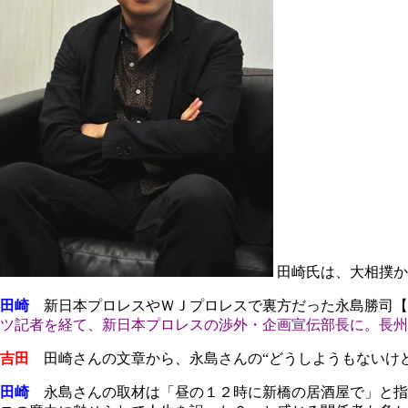
田崎氏は、大相撲か
田崎
新日本プロレスやＷＪプロレスで裏方だった永島勝司【
ツ記者を経て、新日本プロレスの渉外・企画宣伝部長に。長州
吉田
田崎さんの文章から、永島さんの“どうしようもないけど
田崎
永島さんの取材は「昼の１２時に新橋の居酒屋で」と指