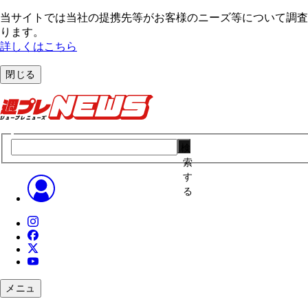
当サイトでは当社の提携先等がお客様のニーズ等について調査・
ります。
詳しくはこちら
閉じる
検
索
す
る
メニュ