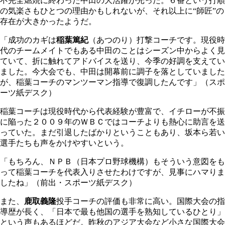
不完全燃焼に終わった中田の大活躍が光った。６番という打順
の気楽さもひとつの理由かもしれないが、それ以上に“師匠”の
存在が大きかったようだ。
「成功のカギは
稲葉篤紀
（あつのり）打撃コーチです。現役時
代のチームメイトでもある中田のことはシーズン中からよく見
ていて、折に触れてアドバイスを送り、今季の好調を支えてい
ました。今大会でも、中田は開幕前に調子を落としていました
が、稲葉コーチのマンツーマン指導で復調したんです」（スポ
ーツ紙デスク）
稲葉コーチは現役時代から代表経験が豊富で、イチローが不振
に陥った２００９年のＷＢＣではコーチよりも熱心に助言を送
っていた。まだ引退したばかりということもあり、坂本ら若い
選手たちも声をかけやすいという。
「もちろん、ＮＰＢ（日本プロ野球機構）もそういう意図をも
って稲葉コーチを代表入りさせたわけですが、見事にハマりま
したね」（前出・スポーツ紙デスク）
また、
鹿取義隆
投手コーチの評価も非常に高い。国際大会の指
導歴が長く、「日本で最も他国の選手を熟知しているひとり」
という声もあるほどだ。昨秋のアジア大会など小さな国際大会