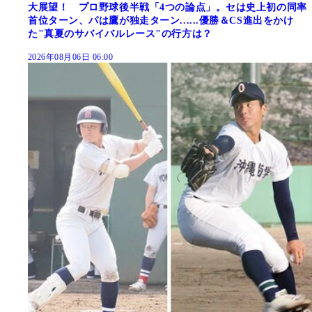
大展望！ プロ野球後半戦「4つの論点」。セは史上初の同率
首位ターン、パは鷹が独走ターン......優勝＆CS進出をかけ
た"真夏のサバイバルレース"の行方は？
2026年08月06日 06:00