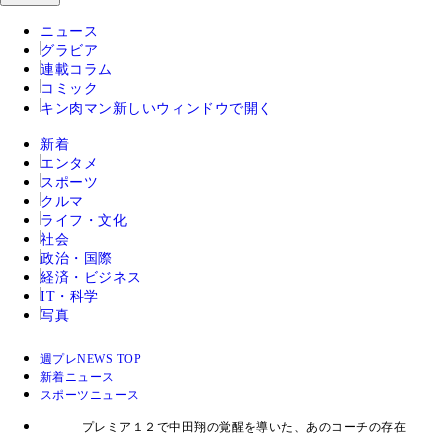
ニュース
グラビア
連載コラム
コミック
キン肉マン
新しいウィンドウで開く
新着
エンタメ
スポーツ
クルマ
ライフ・文化
社会
政治・国際
経済・ビジネス
IT・科学
写真
週プレNEWS TOP
新着ニュース
スポーツニュース
プレミア１２で中田翔の覚醒を導いた、あのコーチの存在