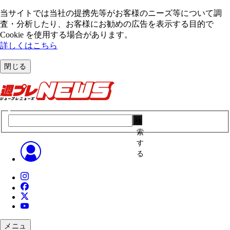
当サイトでは当社の提携先等がお客様のニーズ等について調
査・分析したり、お客様にお勧めの広告を表⽰する⽬的で
Cookie を使⽤する場合があります。
詳しくはこちら
閉じる
検
索
す
る
メニュ