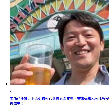
2
不信任決議による失職から復活も兵庫県・斉藤知事への批判が
再燃中！