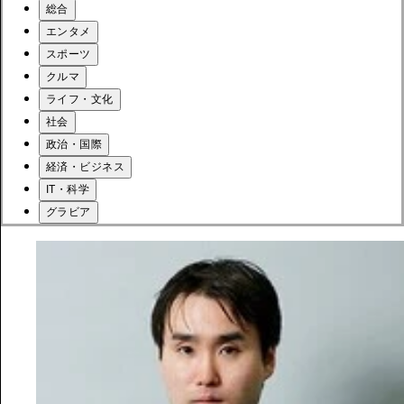
総合
エンタメ
スポーツ
クルマ
ライフ・文化
社会
政治・国際
経済・ビジネス
IT・科学
グラビア