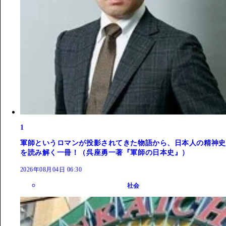
1
軍師というロマンが投影されてきた物語から、日本人の精神史
を読み解く一冊！（呉座勇一著『軍師の日本史』）
2026年08月04日 06:30
社会