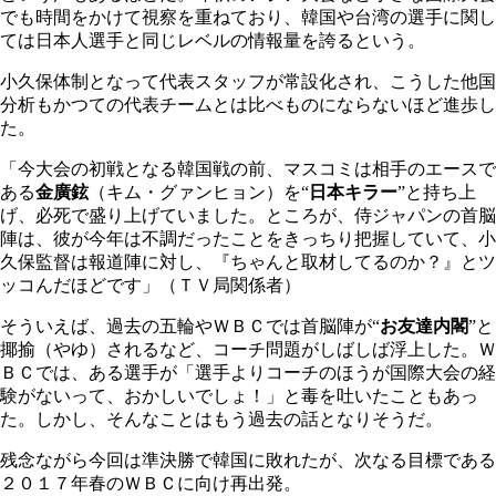
でも時間をかけて視察を重ねており、韓国や台湾の選手に関し
ては日本人選手と同じレベルの情報量を誇るという。
小久保体制となって代表スタッフが常設化され、こうした他国
分析もかつての代表チームとは比べものにならないほど進歩し
た。
「今大会の初戦となる韓国戦の前、マスコミは相手のエースで
ある
金廣鉉
（キム・グァンヒョン）を“
日本キラー
”と持ち上
げ、必死で盛り上げていました。ところが、侍ジャパンの首脳
陣は、彼が今年は不調だったことをきっちり把握していて、小
久保監督は報道陣に対し、『ちゃんと取材してるのか？』とツ
ッコんだほどです」（ＴＶ局関係者）
そういえば、過去の五輪やＷＢＣでは首脳陣が“
お友達内閣
”と
揶揄（やゆ）されるなど、コーチ問題がしばしば浮上した。Ｗ
ＢＣでは、ある選手が「選手よりコーチのほうが国際大会の経
験がないって、おかしいでしょ！」と毒を吐いたこともあっ
た。しかし、そんなことはもう過去の話となりそうだ。
残念ながら今回は準決勝で韓国に敗れたが、次なる目標である
２０１７年春のＷＢＣに向け再出発。