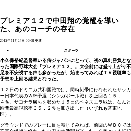
プレミア１２で中田翔の覚醒を導い
た、あのコーチの存在
2015年11月24日 06:00 更新
スポーツ
小久保裕紀監督率いる侍ジャパンにとって、初の真剣勝負とな
った国際野球大会「プレミア１２」。大会前には盛り上がり不
足を不安視する声も多かったが、始まってみればＴＶ視聴率も
予想を上回る結果となった。
１２日のドミニカ共和国戦では、同時刻帯に行なわれたサッカ
ー日本代表のＷ杯予選（シンガポール戦）を上回る１５．
４％。サヨナラ勝ちを収めた１５日のベネズエラ戦は、なんと
瞬間最高視聴率３５．２％を叩き出した（いずれも関東地
区）。
グラウンドでのプレーに目を転じてみれば、前回のＷＢＣでは