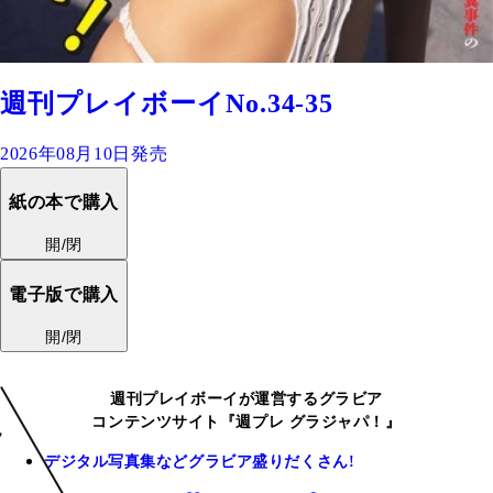
週刊プレイボーイNo.34-35
2026年08月10日発売
紙の本で購入
開/閉
電子版で購入
開/閉
週刊プレイボーイが運営するグラビア
コンテンツサイト『週プレ グラジャパ！』
デジタル写真集などグラビア盛りだくさん!