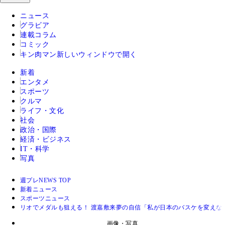
ニュース
グラビア
連載コラム
コミック
キン肉マン
新しいウィンドウで開く
新着
エンタメ
スポーツ
クルマ
ライフ・文化
社会
政治・国際
経済・ビジネス
IT・科学
写真
週プレNEWS TOP
新着ニュース
スポーツニュース
リオでメダルも狙える！ 渡嘉敷来夢の自信「私が日本のバスケを変えな
画像・写真