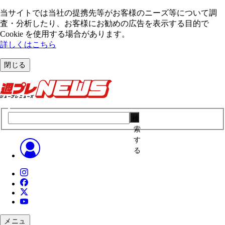
当サイトでは当社の提携先等がお客様のニーズ等について調
査・分析したり、お客様にお勧めの広告を表⽰する⽬的で
Cookie を使⽤する場合があります。
詳しくはこちら
閉じる
検
索
す
る
メニュ