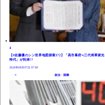
4
【#佐藤優のシン世界地図探索172】「高市幕府≒三代将軍家光
時代」が到来!?
2026年08月07日 07:00
政治・国際