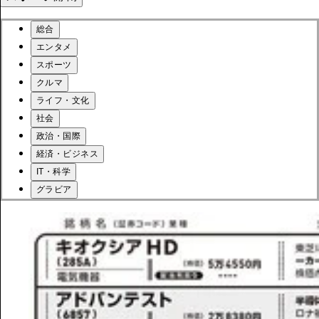
総合
エンタメ
スポーツ
クルマ
ライフ・文化
社会
政治・国際
経済・ビジネス
IT・科学
グラビア