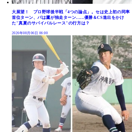
大展望！ プロ野球後半戦「4つの論点」。セは史上初の同率
首位ターン、パは鷹が独走ターン......優勝＆CS進出をかけ
た"真夏のサバイバルレース"の行方は？
2026年08月06日 06:00