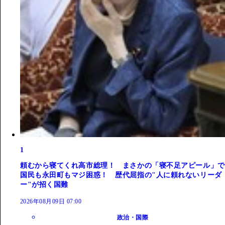
1
頼むから寝てくれ高市総理！ まさかの「寝不足アピール」で
国民も永田町もマジ困惑！ 歴代屈指の"人に頼れないリーダ
ー"が招く国難
2026年08月09日 07:00
政治・国際