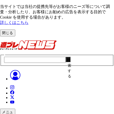
当サイトでは当社の提携先等がお客様のニーズ等について調
査・分析したり、お客様にお勧めの広告を表⽰する⽬的で
Cookie を使⽤する場合があります。
詳しくはこちら
閉じる
検
索
す
る
メニュ