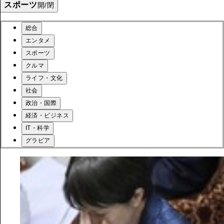
スポーツ
開/閉
総合
エンタメ
スポーツ
クルマ
ライフ・文化
社会
政治・国際
経済・ビジネス
IT・科学
グラビア