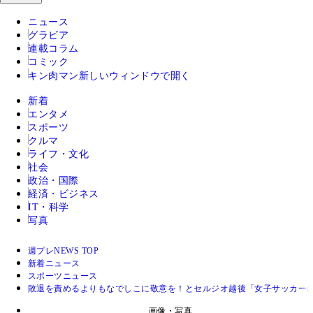
ニュース
グラビア
連載コラム
コミック
キン肉マン
新しいウィンドウで開く
新着
エンタメ
スポーツ
クルマ
ライフ・文化
社会
政治・国際
経済・ビジネス
IT・科学
写真
週プレNEWS TOP
新着ニュース
スポーツニュース
敗退を責めるよりもなでしこに敬意を！とセルジオ越後「女子サッカー
画像・写真