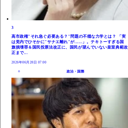
3
高市政権"それ急ぐ必要ある？"問題の不穏な力学とは？ 「実
は党内でひそかに"サナエ離れ"が......」。テキトーすぎる国
旗損壊罪＆国民投票法改正に、国民が望んでいない皇室典範改
正まで...
2026年06月28日 07:00
政治・国際