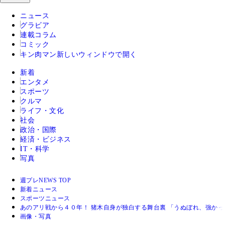
ニュース
グラビア
連載コラム
コミック
キン肉マン
新しいウィンドウで開く
新着
エンタメ
スポーツ
クルマ
ライフ・文化
社会
政治・国際
経済・ビジネス
IT・科学
写真
週プレNEWS TOP
新着ニュース
スポーツニュース
あのアリ戦から４０年！ 猪木自身が独白する舞台裏 「うぬぼれ、強か
画像・写真