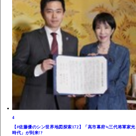
4
【#佐藤優のシン世界地図探索172】「高市幕府≒三代将軍家光
時代」が到来!?