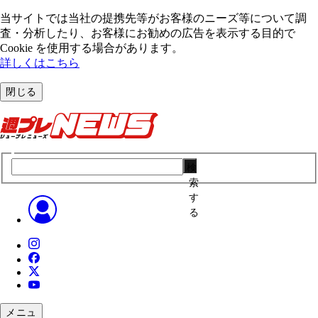
当サイトでは当社の提携先等がお客様のニーズ等について調
査・分析したり、お客様にお勧めの広告を表⽰する⽬的で
Cookie を使⽤する場合があります。
詳しくはこちら
閉じる
検
索
す
る
メニュ