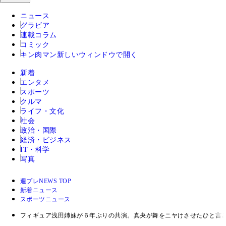
ニュース
グラビア
連載コラム
コミック
キン肉マン
新しいウィンドウで開く
新着
エンタメ
スポーツ
クルマ
ライフ・文化
社会
政治・国際
経済・ビジネス
IT・科学
写真
週プレNEWS TOP
新着ニュース
スポーツニュース
フィギュア浅田姉妹が６年ぶりの共演。真央が舞をニヤけさせたひと言