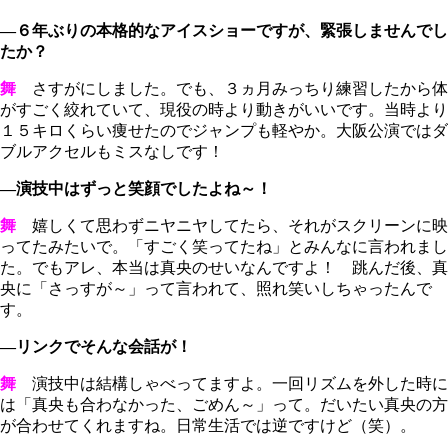
―６年ぶりの本格的なアイスショーですが、緊張しませんでし
たか？
舞
さすがにしました。でも、３ヵ月みっちり練習したから体
がすごく絞れていて、現役の時より動きがいいです。当時より
１５キロくらい痩せたのでジャンプも軽やか。大阪公演ではダ
ブルアクセルもミスなしです！
―演技中はずっと笑顔でしたよね～！
舞
嬉しくて思わずニヤニヤしてたら、それがスクリーンに映
ってたみたいで。「すごく笑ってたね」とみんなに言われまし
た。でもアレ、本当は真央のせいなんですよ！ 跳んだ後、真
央に「さっすが～」って言われて、照れ笑いしちゃったんで
す。
―リンクでそんな会話が！
舞
演技中は結構しゃべってますよ。一回リズムを外した時に
は「真央も合わなかった、ごめん～」って。だいたい真央の方
が合わせてくれますね。日常生活では逆ですけど（笑）。