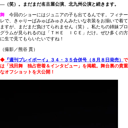
―（笑）。まだまだ名古屋公演、北九州公演と続きます。
舞
今回のショーにはジュニアの子も出てるんです。フィナー
レで、きゃりーぱみゅぱみゅさんみたいな衣装をお揃いで着て
ますが、まだまだ負けてられません（笑）。私たちの姉妹プロ
グラムが見られるのは「ＴＨＥ ＩＣＥ」だけ。ぜひ多くの方
に生で見てもらいたいですね！
（撮影／熊谷 貫）
◆
『週刊プレイボーイ』３４・３５合併号（
８月８日発売
）
で
は「浅田舞 独占密着＆インタビュー」を掲載。舞台裏の貴重
なオフショットを大公開！