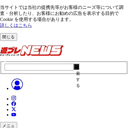
当サイトでは当社の提携先等がお客様のニーズ等について調
査・分析したり、お客様にお勧めの広告を表⽰する⽬的で
Cookie を使⽤する場合があります。
詳しくはこちら
閉じる
検
索
す
る
メニュ