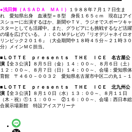
●浅田舞（ＡＳＡＤＡ ＭＡＩ）
１９８８年７月１７日生ま
れ 愛知県出身 血液型＝Ｂ型 身長１６５ｃｍ 現在はアイ
スショーに出演するほか、新聞やＴＶ、ラジオでスポーツキャ
スターとしても活躍中。また、グラビアにも挑戦するなど活躍
の場を広げている。Ｊ：ＣＯＭテレビの『リオデジャネイロオ
リンピック２０１６』（大会期間中１８時４５分～２１時３０
分）メインＭＣ担当。
■ＬＯＴＴＥ ｐｒｅｓｅｎｔｓ ＴＨＥ ＩＣＥ 名古屋公
演
【全３公演】８月５日（金）１４：００～、８月６日（土）
１２：００～、８月７日（日）１４：００～、会場：愛知県体
育館 〒４６０－００３２ 愛知県名古屋市中区二の丸１－１
■ＬＯＴＴＥ ｐｒｅｓｅｎｔｓ ＴＨＥ ＩＣＥ 北九州公
演
【全３公演】８月１０日（水）１３：００～、８月１１日
（木・祝）①１１：００～ ②１６：００～、会場：西日本総
合展示場新館 特設アイスアリーナ