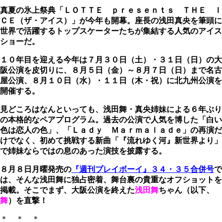
真夏の氷上祭典「ＬＯＴＴＥ ｐｒｅｓｅｎｔｓ ＴＨＥ Ｉ
ＣＥ（ザ・アイス）」が今年も開幕。
座長の浅田真央を筆頭に
世界で活躍するトップスケーターたちが集結する人気のアイス
ショーだ。
１０年目を迎える今年は７月３０日（土）・３１日（日）の大
阪公演を皮切りに、８月５日（金）～８月７日（日）まで名古
屋公演、８月１０日（水）・１１日（木・祝）に北九州公演を
開催する。
見どころはなんといっても、浅田舞・真央姉妹による６年ぶり
の本格的なペアプログラム。過去の公演で人気を博した「白い
色は恋人の色」、「Ｌａｄｙ Ｍａｒｍａｌａｄｅ」の再演だ
けでなく、初めて挑戦する新曲「『流れゆく河』新世界より」
で姉妹ならではの息のあった演技を披露する。
８月８日月曜発売の
『週刊プレイボーイ』３４・３５合併号
で
は、そんな浅田舞に独占密着、舞台裏の貴重なオフショットを
掲載。そこでまず、
大阪公演を終えた
浅田舞
ちゃん（以下、
舞
）を直撃！
＊ ＊ ＊