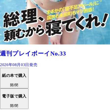
週刊プレイボーイNo.33
2026年08月03日発売
紙の本で購入
開/閉
電子版で購入
開/閉