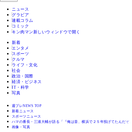
ニュース
グラビア
連載コラム
コミック
キン肉マン
新しいウィンドウで開く
新着
エンタメ
スポーツ
クルマ
ライフ・文化
社会
政治・国際
経済・ビジネス
IT・科学
写真
週プレNEWS TOP
新着ニュース
スポーツニュース
ハマの番長・三浦大輔が語る「『俺は昔、横浜で２５年投げてたんだぞ
画像・写真