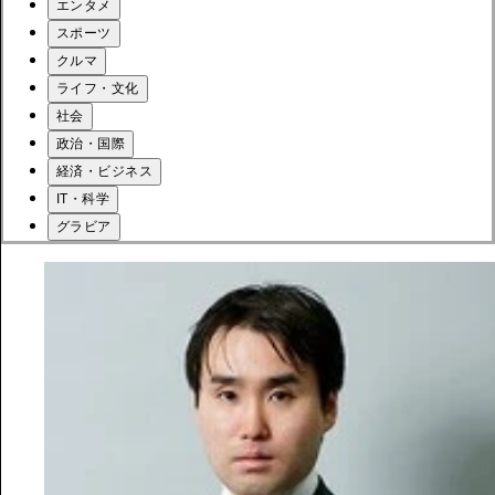
エンタメ
スポーツ
クルマ
ライフ・文化
社会
政治・国際
経済・ビジネス
IT・科学
グラビア