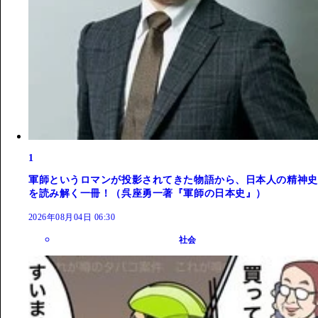
1
軍師というロマンが投影されてきた物語から、日本人の精神史
を読み解く一冊！（呉座勇一著『軍師の日本史』）
2026年08月04日 06:30
社会