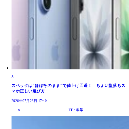
5
スペックは"ほぼそのまま"で値上げ回避！ ちょい型落ちス
マホ正しい選び方
2026年07月28日 17:40
IT・科学