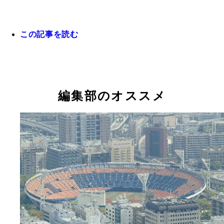
この記事を読む
ハマの番長・三浦大輔が２５年間の現役生活を語っ
編集部のオススメ
９７年に最高勝率、０５年に最優秀防御率と最多奪
（１７７個）のタイトルを獲得。ローテ入りした９
から昨年までの２１年連続２桁先発登板は歴代１位
録だ