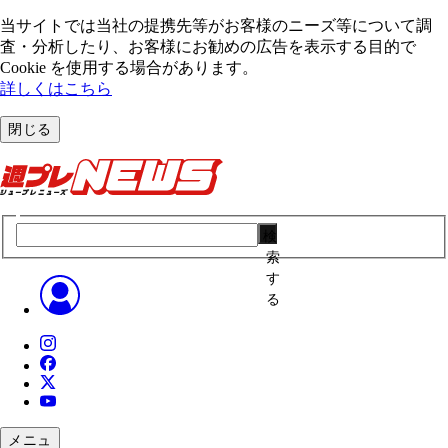
当サイトでは当社の提携先等がお客様のニーズ等について調
査・分析したり、お客様にお勧めの広告を表⽰する⽬的で
Cookie を使⽤する場合があります。
詳しくはこちら
閉じる
検
索
す
る
メニュ