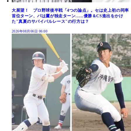
大展望！ プロ野球後半戦「4つの論点」。セは史上初の同率
首位ターン、パは鷹が独走ターン......優勝＆CS進出をかけ
た"真夏のサバイバルレース"の行方は？
2026年08月06日 06:00