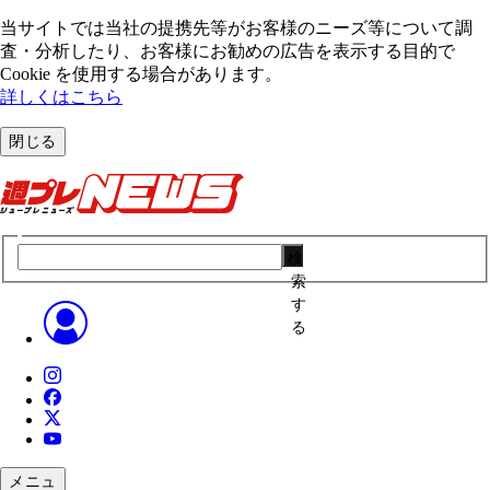
当サイトでは当社の提携先等がお客様のニーズ等について調
査・分析したり、お客様にお勧めの広告を表⽰する⽬的で
Cookie を使⽤する場合があります。
詳しくはこちら
閉じる
検
索
す
る
メニュ