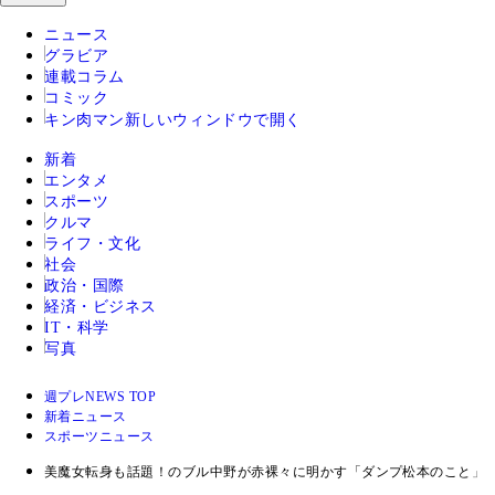
ニュース
グラビア
連載コラム
コミック
キン肉マン
新しいウィンドウで開く
新着
エンタメ
スポーツ
クルマ
ライフ・文化
社会
政治・国際
経済・ビジネス
IT・科学
写真
週プレNEWS TOP
新着ニュース
スポーツニュース
美魔女転身も話題！のブル中野が赤裸々に明かす「ダンプ松本のこと」