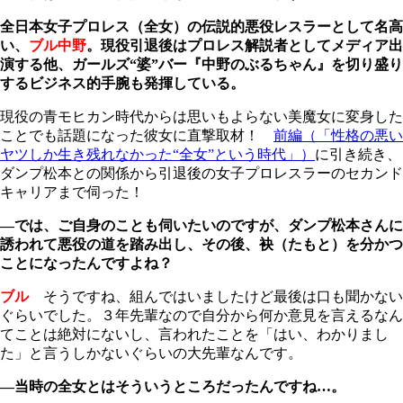
全日本女子プロレス（全女）の伝説的悪役レスラーとして名高
い、
ブル中野
。現役引退後はプロレス解説者としてメディア出
演する他、ガールズ“婆”バー『中野のぶるちゃん』を切り盛り
するビジネス的手腕も発揮している。
現役の青モヒカン時代からは思いもよらない美魔女に変身した
ことでも話題になった彼女に直撃取材！
前編（「性格の悪い
ヤツしか生き残れなかった“全女”という時代」）
に引き続き、
ダンプ松本との関係から引退後の女子プロレスラーのセカンド
キャリアまで伺った！
―では、ご自身のことも伺いたいのですが、ダンプ松本さんに
誘われて悪役の道を踏み出し、その後、袂（たもと）を分かつ
ことになったんですよね？
ブル
そうですね、組んではいましたけど最後は口も聞かない
ぐらいでした。３年先輩なので自分から何か意見を言えるなん
てことは絶対にないし、言われたことを「はい、わかりまし
た」と言うしかないぐらいの大先輩なんです。
―当時の全女とはそういうところだったんですね…。