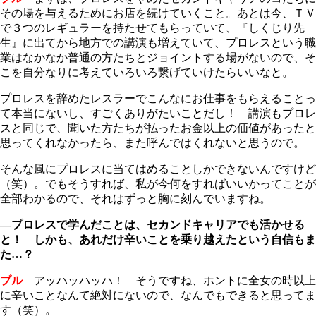
その場を与えるためにお店を続けていくこと。あとは今、ＴＶ
で３つのレギュラーを持たせてもらっていて、『しくじり先
生』に出てから地方での講演も増えていて、プロレスという職
業はなかなか普通の方たちとジョイントする場がないので、そ
こを自分なりに考えていろいろ繋げていけたらいいなと。
プロレスを辞めたレスラーでこんなにお仕事をもらえることっ
て本当にないし、すごくありがたいことだし！ 講演もプロレ
スと同じで、聞いた方たちが払ったお金以上の価値があったと
思ってくれなかったら、また呼んではくれないと思うので。
そんな風にプロレスに当てはめることしかできないんですけど
（笑）。でもそうすれば、私が今何をすればいいかってことが
全部わかるので、それはずっと胸に刻んでいますね。
―プロレスで学んだことは、セカンドキャリアでも活かせる
と！ しかも、あれだけ辛いことを乗り越えたという自信もま
た…？
ブル
アッハッハッハ！ そうですね、ホントに全女の時以上
に辛いことなんて絶対にないので、なんでもできると思ってま
す（笑）。