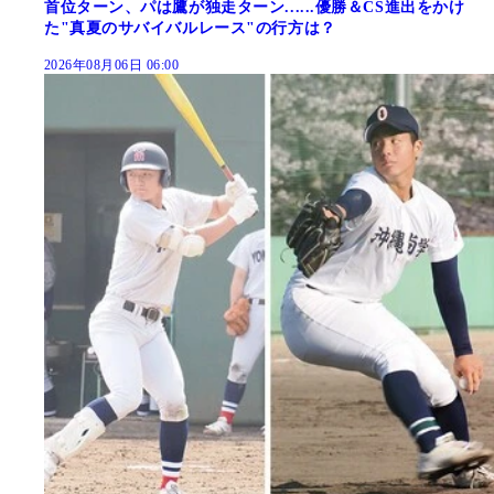
首位ターン、パは鷹が独走ターン......優勝＆CS進出をかけ
た"真夏のサバイバルレース"の行方は？
2026年08月06日 06:00