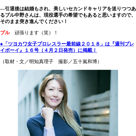
―引退後は結婚もされ、美しいセカンドキャリアを送りつつあ
るブル中野さんは、現役選手の希望でもあると思いますので、
そのまま突き進んでください！
ブル
頑張ります（笑）！
●「ツヨカワ女子プロレスラー最前線２０１８」は『週刊プレ
イボーイ』１６号（４月２日発売）に掲載！
（取材・文／明知真理子 撮影／五十嵐和博）