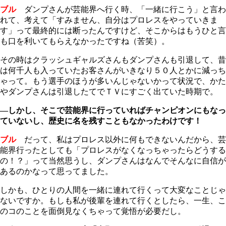
ブル
ダンプさんが芸能界へ行く時、「一緒に行こう」と言わ
れて、考えて「すみません、自分はプロレスをやっていきま
す」って最終的には断ったんですけど、そこからはもうひと言
も口を利いてもらえなかったですね（苦笑）。
その時はクラッシュギャルズさんもダンプさんも引退して、昔
は何千人も入っていたお客さんがいきなり５０人とかに減っち
ゃって。もう選手のほうが多いんじゃないかって状況で、かた
やダンプさんは引退したてでＴＶにすごく出ていた時期で。
―しかし、そこで芸能界に行っていればチャンピオンにもなっ
ていないし、歴史に名を残すこともなかったわけです！
ブル
だって、私はプロレス以外に何もできないんだから、芸
能界行ったとしても「プロレスがなくなっちゃったらどうする
の！？」って当然思うし、ダンプさんはなんでそんなに自信が
あるのかなって思ってました。
しかも、ひとりの人間を一緒に連れて行くって大変なことじゃ
ないですか。もしも私が後輩を連れて行くとしたら、一生、こ
のコのことを面倒見なくちゃって覚悟が必要だし。