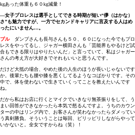
kgあった体重も６０kg減量！
―女子プロレスは選手としてできる時期が短い“儚（はかな）
さ”も魅力ですが、一方でセカンドキャリアに言及する人はめ
ったにいません…。
ブル
ダンプさんも長与さんも５０、６０になった今でもプロ
レスをやってるし、ジャガー横田さんも「芸能界もやるけど試
合もできる限りはやりたいんだ」と言っていて、私はジャガー
さんの考え方が大好きでそれもいいと思うんです。
だけど大抵の場合、やめた後の人生のほうが長いじゃないです
か。後輩たちも腰や膝を悪くしてるようなコばかりです。その
中で、体を使わないで生きていくってことを教えたいんです
ね。
だから私はお店に行くとマイクでいきなり無茶振りをして、う
まい回答ができなかったら本気で怒るんですよ。うちのカウン
ターの中はリング内で、お客さんが笑わなかったらダメってい
う真剣勝負。そういうことは毎回、ピリッピリしながらやって
いかないと。全女ですからね（笑）！