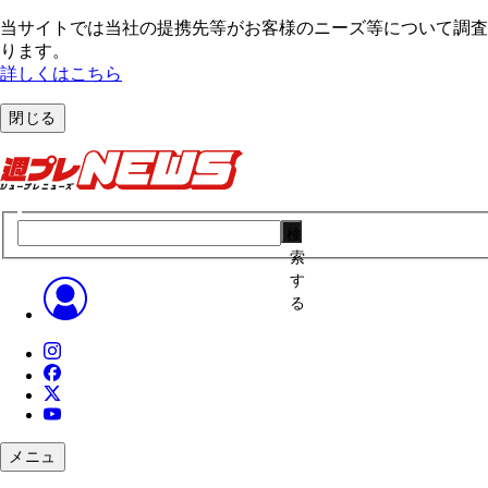
当サイトでは当社の提携先等がお客様のニーズ等について調査・
ります。
詳しくはこちら
閉じる
検
索
す
る
メニュ