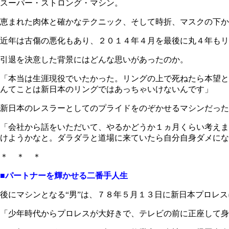
スーパー・ストロング・マシン。
恵まれた肉体と確かなテクニック、そして時折、マスクの下か
近年は古傷の悪化もあり、２０１４年４月を最後に丸４年もリ
引退を決意した背景にはどんな思いがあったのか。
「本当は生涯現役でいたかった。リングの上で死ねたら本望と
んてことは新日本のリングではあっちゃいけないんです」
新日本のレスラーとしてのプライドをのぞかせるマシンだった
「会社から話をいただいて、やるかどうか１ヵ月くらい考えま
けようかなと。ダラダラと道場に来ていたら自分自身ダメにな
＊ ＊ ＊
■パートナーを輝かせる二番手人生
後にマシンとなる“男”は、７８年５月１３日に新日本プロレ
「少年時代からプロレスが大好きで、テレビの前に正座して身