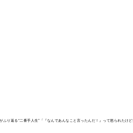
がふり返る“二番手人生”「『なんであんなこと言ったんだ！』って怒られたけど