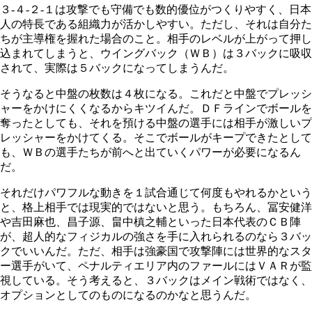
３‐４‐２‐１は攻撃でも守備でも数的優位がつくりやすく、日本
人の特長である組織力が活かしやすい。ただし、それは自分た
ちが主導権を握れた場合のこと。相手のレベルが上がって押し
込まれてしまうと、ウイングバック（ＷＢ）は３バックに吸収
されて、実際は５バックになってしまうんだ。
そうなると中盤の枚数は４枚になる。これだと中盤でプレッシ
ャーをかけにくくなるからキツイんだ。ＤＦラインでボールを
奪ったとしても、それを預ける中盤の選手には相手が激しいプ
レッシャーをかけてくる。そこでボールがキープできたとして
も、ＷＢの選手たちが前へと出ていくパワーが必要になるん
だ。
それだけパワフルな動きを１試合通じて何度もやれるかという
と、格上相手では現実的ではないと思う。もちろん、冨安健洋
や吉田麻也、昌子源、畠中槙之輔といった日本代表のＣＢ陣
が、超人的なフィジカルの強さを手に入れられるのなら３バッ
クでいいんだ。ただ、相手は強豪国で攻撃陣には世界的なスタ
ー選手がいて、ペナルティエリア内のファールにはＶＡＲが監
視している。そう考えると、３バックはメイン戦術ではなく、
オプションとしてのものになるのかなと思うんだ。