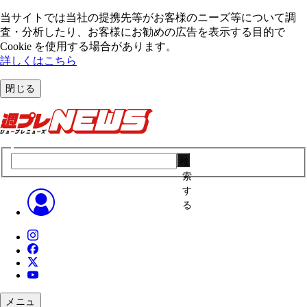
当サイトでは当社の提携先等がお客様のニーズ等について調
査・分析したり、お客様にお勧めの広告を表⽰する⽬的で
Cookie を使⽤する場合があります。
詳しくはこちら
閉じる
検
索
す
る
メニュ