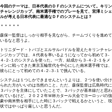
今回のテーマは、日本代表のＤＦのシステムについて。キリン
チャレンジカップ、南米選手権でのプレーを見て、宮澤ミシェ
ルが考える日本代表に最適なＤＦのシステムとは？
＊＊＊＊＊
森保一監督はしっかり相手を見ながら、チームづくりを進めて
いるなと思うよ。
トリニダード・トバゴとエルサルバドルを迎えたキリンチャレ
ンジカップでは、Ａ代表を率いるようになってから初めて３‐
４‐２‐１のシステムを使った。一方、結成から３‐４‐２‐１をメ
インに戦ってきた東京五輪世代を中心にした南米選手権では、
彼らにとって初めての４‐２‐３‐１で挑んでいる。
システムは１つしかできませんというよりは、２つを使い分け
られた方がいいのは当然のこと。ただ、森保監督は広島時代に
３バックを主体にしていたことで、３バックが基本線だと思わ
れているけど、２０２２年Ｗ杯カタール大会でヨーロッパの強
豪や南米勢を相手にした時に３バックで戦えるかというと、現
状ではやっぱり厳しいと思うんだ。