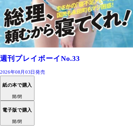
週刊プレイボーイNo.33
2026年08月03日発売
紙の本で購入
開/閉
電子版で購入
開/閉