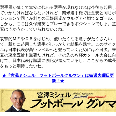
選手層が薄くて堂安に代わる選手が現れなければ今後も起用し
ていかなければならないけれど、南米選手権では堂安と同じポ
ジションで同じ左利きの三好康児がウルグアイ戦で２ゴール。
しかも、ここは久保建英もプレーできるポジションでしょ。堂
安はうかうかしていられないよね。
攻撃的ＭＦやＣＢをはじめ、使いたくなる選手がたくさんい
て、新たに起用した選手がしっかりと結果を残す。このサイク
ルは日本代表が高いレベルへと登っていくためには不可欠。来
夏の東京五輪も重要だけれど、その先のＷ杯カタール大会に向
けて、日本代表は順調に強化が進んでいるし、ここからの成長
をもっと期待したいね。
★『宮澤ミシェル フットボールグルマン』は毎週火曜日更
新！★