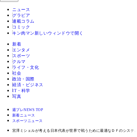
ニュース
グラビア
連載コラム
コミック
キン肉マン
新しいウィンドウで開く
新着
エンタメ
スポーツ
クルマ
ライフ・文化
社会
政治・国際
経済・ビジネス
IT・科学
写真
週プレNEWS TOP
新着ニュース
スポーツニュース
宮澤ミシェルが考える日本代表が世界で戦うために最適なＤＦのシステ