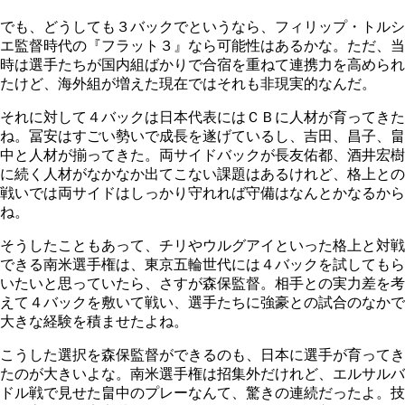
でも、どうしても３バックでというなら、フィリップ・トルシ
エ監督時代の『フラット３』なら可能性はあるかな。ただ、当
時は選手たちが国内組ばかりで合宿を重ねて連携力を高められ
たけど、海外組が増えた現在ではそれも非現実的なんだ。
それに対して４バックは日本代表にはＣＢに人材が育ってきた
ね。冨安はすごい勢いで成長を遂げているし、吉田、昌子、畠
中と人材が揃ってきた。両サイドバックが長友佑都、酒井宏樹
に続く人材がなかなか出てこない課題はあるけれど、格上との
戦いでは両サイドはしっかり守れれば守備はなんとかなるから
ね。
そうしたこともあって、チリやウルグアイといった格上と対戦
できる南米選手権は、東京五輪世代には４バックを試してもら
いたいと思っていたら、さすが森保監督。相手との実力差を考
えて４バックを敷いて戦い、選手たちに強豪との試合のなかで
大きな経験を積ませたよね。
こうした選択を森保監督ができるのも、日本に選手が育ってき
たのが大きいよな。南米選手権は招集外だけれど、エルサルバ
ドル戦で見せた畠中のプレーなんて、驚きの連続だったよ。技