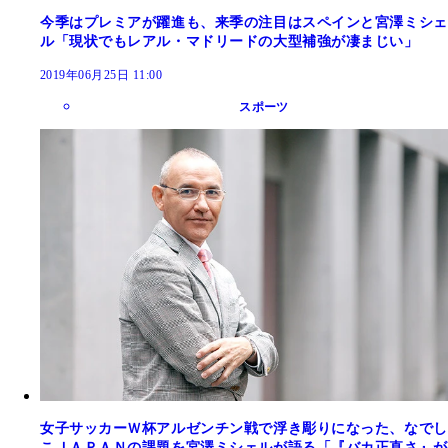
今季はプレミアが躍進も、来季の注目はスペインと宮澤ミシェ
ル「現状でもレアル・マドリードの大型補強が凄まじい」
2019年06月25日 11:00
スポーツ
女子サッカーＷ杯アルゼンチン戦で浮き彫りになった、なでし
こＪＡＰＡＮの課題を宮澤ミシェルが語る「『バカ正直さ』が