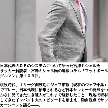
日本代表のＤＦのシステムについて語った宮澤ミシェル氏
サッカー解説者・宮澤ミシェル氏の連載コラム『フットボール
グルマン』第１０３回。
現役時代、Ｊリーグ創設期にジェフ市原（現在のジェフ千葉）
でプレー、日本代表に招集されるなど日本サッカーの発展をつ
ぶさに見てきた生き証人がこれまで経験したこと、現地で取材
してきたインパクト大のエピソードを踏まえ、独自視点でサッ
カーシーンを語る――。