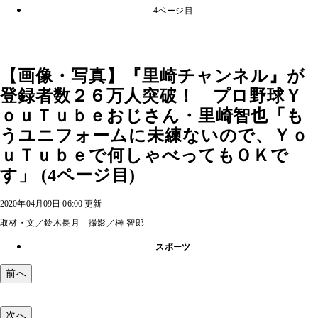
4ページ目
【画像・写真】『里崎チャンネル』が
登録者数２６万人突破！ プロ野球Ｙ
ｏｕＴｕｂｅおじさん・里崎智也「も
うユニフォームに未練ないので、Ｙｏ
ｕＴｕｂｅで何しゃべってもＯＫで
す」 (4ページ目)
2020年04月09日 06:00 更新
取材・文／鈴木長月 撮影／榊 智郎
スポーツ
前へ
次へ