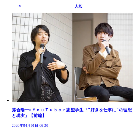
人気
落合陽一×ＹｏｕＴｕｂｅｒ志望学生「"好きを仕事に"の理想
と現実」【前編】
2020年04月01日 06:20