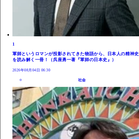
1
軍師というロマンが投影されてきた物語から、日本人の精神史
を読み解く一冊！（呉座勇一著『軍師の日本史』）
2026年08月04日 06:30
社会