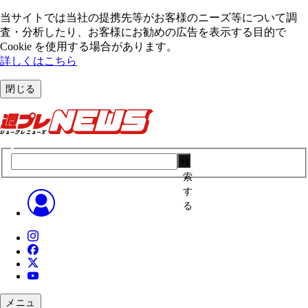
当サイトでは当社の提携先等がお客様のニーズ等について調
査・分析したり、お客様にお勧めの広告を表⽰する⽬的で
Cookie を使⽤する場合があります。
詳しくはこちら
閉じる
検
索
す
る
メニュ