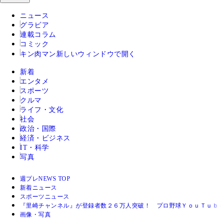
ニュース
グラビア
連載コラム
コミック
キン肉マン
新しいウィンドウで開く
新着
エンタメ
スポーツ
クルマ
ライフ・文化
社会
政治・国際
経済・ビジネス
IT・科学
写真
週プレNEWS TOP
新着ニュース
スポーツニュース
『里崎チャンネル』が登録者数２６万人突破！ プロ野球ＹｏｕＴｕｂ
画像・写真