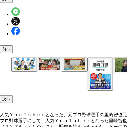
前へ
チャンネルを増やして食レポや愛車自慢もスタート
登録者数２６万人オーバーの里崎さんの公式Ｙｏｕ
『里崎チャンネル』
ｂｅチャンネル。プロ野球選手の「金銭感覚」や「
野球あるある」などなど。アシスタントの元東北放
ナウンサー、袴田彩会さんと共にバラエティ色強め
ーク動画を配信中。さらにサブチャンネルでは「食
次へ
ポ」や、里崎さんが過去に乗り継いだ「愛車自慢」
り、どちらも野球ファンがサクッと楽しめる内容で
よ！
人気ＹｏｕＴｕｂｅｒとなった、元プロ野球選手の里崎智也元
プロ野球選手にして、人気ＹｏｕＴｕｂｅｒとなった里崎智也
（さとざき・ともや）さん。配信を始めたきっかけ、トークの