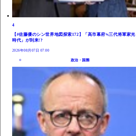
4
【#佐藤優のシン世界地図探索172】「高市幕府≒三代将軍家光
時代」が到来!?
2026年08月07日 07:00
政治・国際