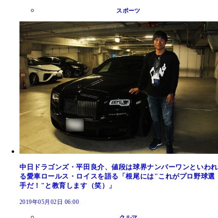
スポーツ
中日ドラゴンズ・平田良介、値段は球界ナンバーワンといわれ
る愛車ロールス・ロイスを語る「根尾には"これがプロ野球選
手だ！"と教育します（笑）」
2019年05月02日 06:00
クルマ