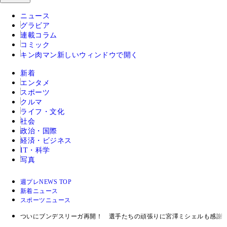
ニュース
グラビア
連載コラム
コミック
キン肉マン
新しいウィンドウで開く
新着
エンタメ
スポーツ
クルマ
ライフ・文化
社会
政治・国際
経済・ビジネス
IT・科学
写真
週プレNEWS TOP
新着ニュース
スポーツニュース
ついにブンデスリーガ再開！ 選手たちの頑張りに宮澤ミシェルも感謝