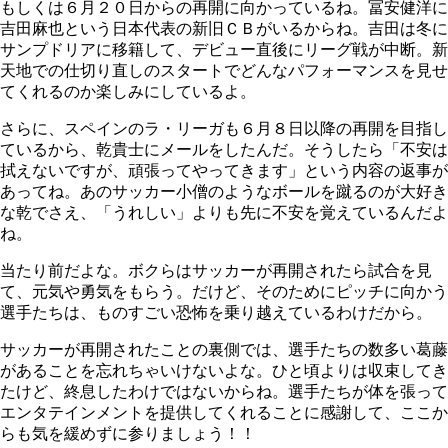
もしくは６月２０日からの再開に向かっているね。冨安健洋に
吉田麻也という日本代表の新旧ＣＢがいるからね。吉田は冬に
サンプドリアに移籍して、デビュー直後にリーグ戦が中断。新
天地での仕切り直しのスタートでどんなパフォーマンスを見せ
てくれるのか楽しみにしているよ。
さらに、スペインのラ・リーガも６月８日以降の再開を目指し
ているから、乾貴士にメールをしたんだ。そうしたら「不安は
拭えないですが、頑張ってやってきます」という内容の返事が
あってね。あのサッカー小僧のようなボールを蹴るのが大好き
な乾でさえ、「うれしい」よりも先に不安を覚えているんだよ
ね。
当たり前だよな。ボクらはサッカーが再開されたら試合を見
て、元気や勇気をもらう。だけど、そのためにピッチに向かう
選手たちは、ものすごい恐怖を乗り越えているわけだから。
サッカーが再開されたことの裏側では、選手たちの数多い葛藤
があることを忘れちゃいけないよな。ひと頃よりは収束してき
たけど、終息したわけではないからね。選手たちが体を張って
エンタテインメントを提供してくれることに感謝して、ここか
らも気を緩めずに参りましょう！！