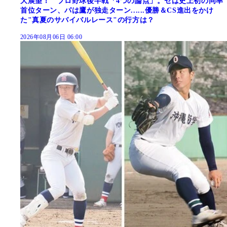
大展望！ プロ野球後半戦「4つの論点」。セは史上初の同率
首位ターン、パは鷹が独走ターン......優勝＆CS進出をかけ
た"真夏のサバイバルレース"の行方は？
2026年08月06日 06:00