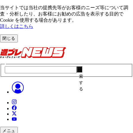
当サイトでは当社の提携先等がお客様のニーズ等について調
査・分析したり、お客様にお勧めの広告を表⽰する⽬的で
Cookie を使⽤する場合があります。
詳しくはこちら
閉じる
検
索
す
る
メニュ