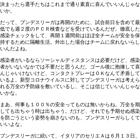
決まったら選手たちはこれまで通り素直に喜んでいいんじゃな
いか。
だって、ブンデスリーガは再開のために、試合前日を含めて最
低でも週２度のＰＣＲ検査などを受けているんだぜ。徹底した
感染チェックをして、再開１週間前はほぼ全チームが安全を保
持するために隔離生活。外出した場合はチームに戻れないらし
いんだよね。
感染者がいるならソーシャルディスタンスは必要だけど、感染
者がいないなかでは不要だと思うんだ。ゴール後に抱擁して喜
んじゃいけないけど、コンタクトプレーはＯＫなんて矛盾して
いるよ。新型コロナウイルスに対してブンデスリーガは考えら
れる万全の予防線を敷いているし、そこは信じていいんじゃな
いかな。
まあ、何事も１００％の安全ってものは無いからね。万全を期
しても出ちゃう時は出ちゃう。だけど、それでも予期せぬ感染
を防ごうという姿勢を崩さないのも、ブンデスリーガらしくて
いいよな。
ブンデスリーガに続いて、イタリアのセリエＡは６月１３日、