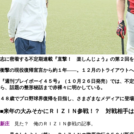
志に密着する不定期連載『直撃！ 楽しんじょう』の第２回を
衝撃の現役復帰宣言から約１年――。１２月のトライアウトへ
『週刊プレイボーイ４５号』（１０月２６日発売）では、不定
ら、話題の整形秘話まで赤裸々に明かしている。
４８歳でプロ野球界復帰を目指し、さまざまなメディアに登場
■来年の大みそかにＲＩＺＩＮ参戦！？ 対戦相手は....
新庄
見た？ 俺のＲＩＺＩＮ参戦の記事。