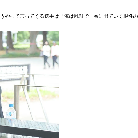
うやって言ってくる選手は「俺は乱闘で一番に出ていく根性の