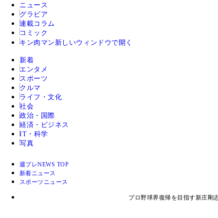
ニュース
グラビア
連載コラム
コミック
キン肉マン
新しいウィンドウで開く
新着
エンタメ
スポーツ
クルマ
ライフ・文化
社会
政治・国際
経済・ビジネス
IT・科学
写真
週プレNEWS TOP
新着ニュース
スポーツニュース
プロ野球界復帰を目指す新庄剛