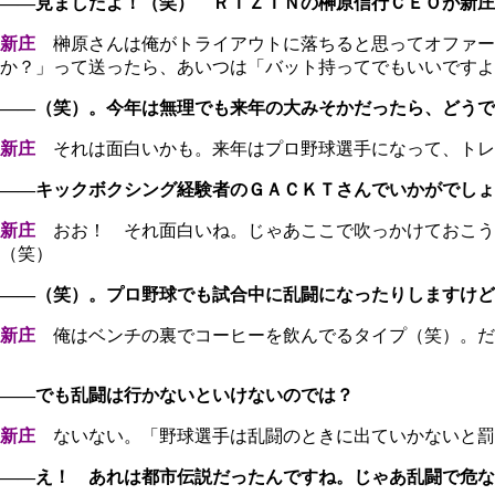
――見ましたよ！（笑） ＲＩＺＩＮの榊原信行ＣＥＯが新庄
新庄
榊原さんは俺がトライアウトに落ちると思ってオファー
か？」って送ったら、あいつは「バット持ってでもいいですよ
――（笑）。今年は無理でも来年の大みそかだったら、どうで
新庄
それは面白いかも。来年はプロ野球選手になって、トレ
――キックボクシング経験者のＧＡＣＫＴさんでいかがでしょ
新庄
おお！ それ面白いね。じゃあここで吹っかけておこう
（笑）
――（笑）。プロ野球でも試合中に乱闘になったりしますけど
新庄
俺はベンチの裏でコーヒーを飲んでるタイプ（笑）。だ
――でも乱闘は行かないといけないのでは？
新庄
ないない。「野球選手は乱闘のときに出ていかないと罰
――え！ あれは都市伝説だったんですね。じゃあ乱闘で危な