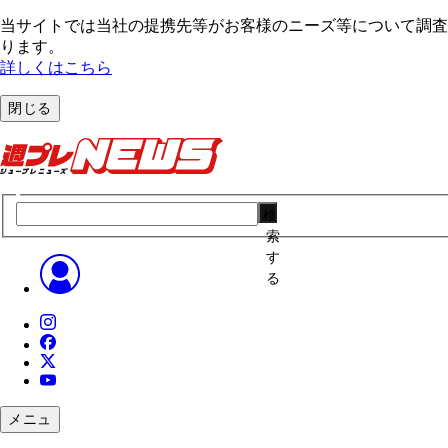
当サイトでは当社の提携先等がお客様のニーズ等について調査・
ります。
詳しくはこちら
閉じる
検
索
す
る
メニュ