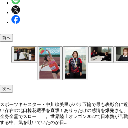
前へ
次へ
スポーツキャスター・中川絵美里がパリ五輪で最も表彰台に近
い存在の北口榛花選手を直撃！ありったけの感情を爆発させ、
全身全霊でスロー――。世界陸上オレゴン2022で日本勢が苦戦
する中、気を吐いていたのが日...