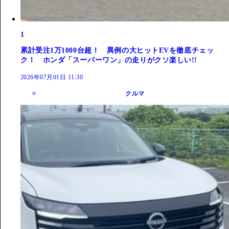
1
累計受注1万1000台超！ 異例の大ヒットEVを徹底チェッ
ク！ ホンダ「スーパーワン」の走りがクソ楽しい!!
2026年07月01日 11:30
クルマ