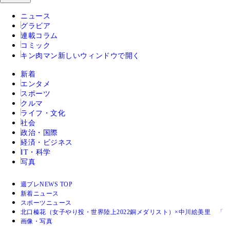
ニュース
グラビア
連載コラム
コミック
キン肉マン
新しいウィンドウで開く
新着
エンタメ
スポーツ
クルマ
ライフ・文化
社会
政治・国際
経済・ビジネス
IT・科学
写真
週プレNEWS TOP
新着ニュース
スポーツニュース
北口榛花（女子やり投・世界陸上2022銅メダリスト）×中川絵美里 「
画像・写真