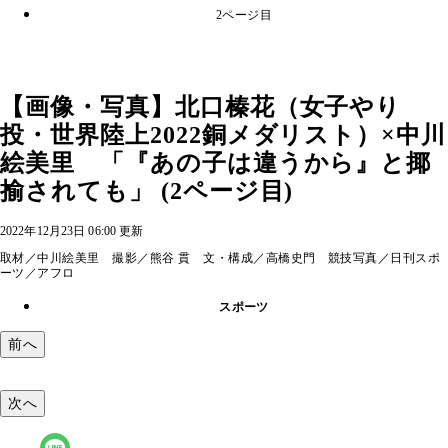
2ページ目
【画像・写真】北口榛花（女子やり
投・世界陸上2022銅メダリスト）×中川
絵美里 「『あの子は違うから』と揶
揄されても」 (2ページ目)
2022年12月23日 06:00 更新
取材／中川絵美里 撮影／熊谷 貫 文・構成／高橋史門 競技写真／日刊スポ
ーツ／アフロ
スポーツ
前へ
次へ