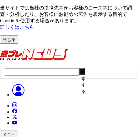
当サイトでは当社の提携先等がお客様のニーズ等について調
査・分析したり、お客様にお勧めの広告を表⽰する⽬的で
Cookie を使⽤する場合があります。
詳しくはこちら
閉じる
検
索
す
る
メニュ