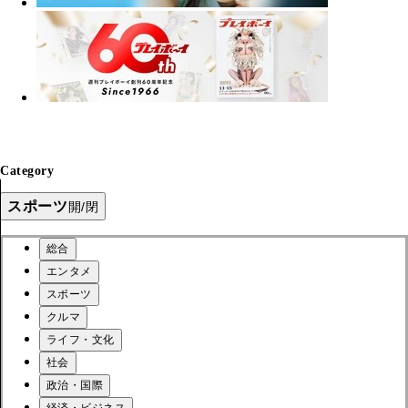
Category
スポーツ
開/閉
総合
エンタメ
スポーツ
クルマ
ライフ・文化
社会
政治・国際
経済・ビジネス