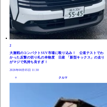
2
大激戦のコンパクトSUV市場に殴り込み！ 公道テストでわ
かった反撃の切り札の本物度 日産 「新型キックス」の走り
がマジで気持ち良すぎ！
2026年08月05日 11:30
クルマ